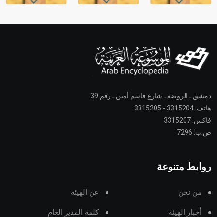
دمشق ـ الروضة ـ شارع قاسم أمين ـ رقم 39
هاتف: 3315204 - 3315205
فاكس: 3315207
ص.ب: 7296
روابط متنوعة
من نحن
عن الهيئة
أخبار الهيئة
كلمة المدير العام