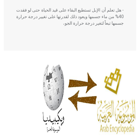
- هل تعلم أن الإبل تستطيع البقاء على قيد الحياة حتى لو فقدت
40% من ماء جسمها ويعود ذلك لقدرتها على تغيير درجة حرارة
جسمها تبعاً لتغير درجة حرارة الجو،
- هل تعلم أن أبقراط كتب في الطب أربعة مؤلفات هي:
الحكم، الأدلة، تنظيم التغذية، ورسالته في جروح الرأس. ويعود
له الفضل بأنه حرر الطب من الدين والفلسفة.
- هل تعلم أن المرجان إفراز حيواني يتكون في البحر ويتركب
من مادة كربونات الكلسيوم، وهو أحمر أو شديد الحمرة وهو
أجود أنواعه، ويمتاز بكبر الحجم ويسمى الش