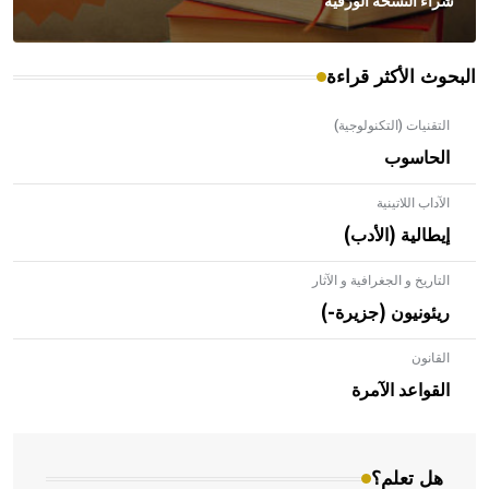
شراء النسخة الورقية
البحوث الأكثر قراءة
التقنيات (التكنولوجية)
الحاسوب
الآداب اللاتينية
إيطالية (الأدب)
التاريخ و الجغرافية و الآثار
ريئونيون (جزيرة-)
القانون
- هل تعلم أن الأبلق نوع من الفنون الهندسية التي ارتبطت
بالعمارة الإسلامية في بلاد الشام ومصر خاصة، حيث يحرص
القواعد الآمرة
المعمار على بناء مداميكه وخاصة في الواجهات
هل تعلم؟