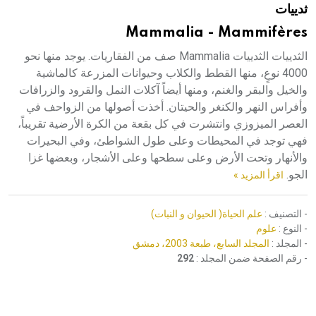
ثدييات
هيئة الموسوعة العربية تطلق موسوعات جديدة في عام 2026
Mammalia - Mammifères
الثدييات الثدييات Mammalia صف من الفقاريات. يوجد منها نحو
4000 نوعٍ، منها القطط والكلاب وحيوانات المزرعة كالماشية
والخيل والبقر والغنم، ومنها أيضاً آكلات النمل والقرود والزرافات
وأفراس النهر والكنغر والحيتان. أخذت أصولها من الزواحف في
العصر الميزوزي وانتشرت في كل بقعة من الكرة الأرضية تقريباً،
فهي توجد في المحيطات وعلى طول الشواطئ، وفي البحيرات
والأنهار وتحت الأرض وعلى سطحها وعلى الأشجار، وبعضها غزا
الجو.
اقرأ المزيد »
- التصنيف :
علم الحياة( الحيوان و النبات)
- النوع :
علوم
- المجلد :
المجلد السابع، طبعة 2003، دمشق
- رقم الصفحة ضمن المجلد :
292