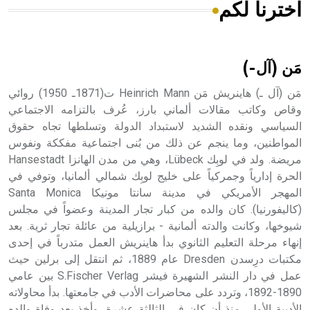
اخترنا لكم
هل تعلم أن الأبسيد كلمة فرنسية اللفظ تم اعتمادها مصطلحاً
أثرياً يستخدم في العمارة عموماً وفي العمارة الدينية الخاصة
بالكنائس خصوصاً، وفي الإنكليزية أب
مَن (آل-)
مَن (آل ـ) هاينريش مَن Heinrich Mann ت(1871ـ 1950) روائي
وقاص وكاتب مقالات ألماني بارز، عُرف بالتزامه الاجتماعي
السياسي ونقده الشديد لاستبداد الدولة وتسلطها تجاه حقوق
- هل تعلم أن أبجر Abgar اسم معروف جيداً يعود إلى عدد من
الملوك الذين حكموا مدينة إديسا (الرها) من أبجر الأول وحتى
المواطنين، وما ينجم عن ذلك من بُنى اجتماعية مفككة ونفوس
التاسع، وهم ينتسبون إلى أسرة أوسروين
مريضة. ولد في لوبِك Lübeck، وهي من مدن الهانزا Hansestadt
الحرة إدارياً وجمركياً على خليج لوبِك شمالي ألمانيا، وتوفي في
المهجر الأمريكي في مدينة سانتا مونيكا Santa Monica
(كاليفورنيا). كان والده من كبار تجار المدينة وعضواً في مجلس
شيوخها، وكانت والدته ألمانية - برازيلية من عائلة تجار ثرية. بعد
- هل تعلم أن الأبجدية الكنعانية تتألف من /22/ علامة كتابية
إنهاء مرحلة التعليم الثانوي بدأ هاينريش العمل متدرباً في إحدى
sign تكتب منفصلة غير متصلة، وتعتمد المبدأ الأكوروفوني،
مكتبات درِسدن Dresden عام 1889، ثم انتقل إلى برلين حيث
حيث تقتصر القيمة الصوتية للعلامة الك
عمل في دار النشر الشهيرة فيشر S.Fischer Verlag بين عامي
1890-1892، وتردد على محاضرات الأدب في جامعتها. بدأ محاولاته
الأدبية الأولى منذ أن كان في الثالثة عشرة، وأخذ بعد وفاة والده