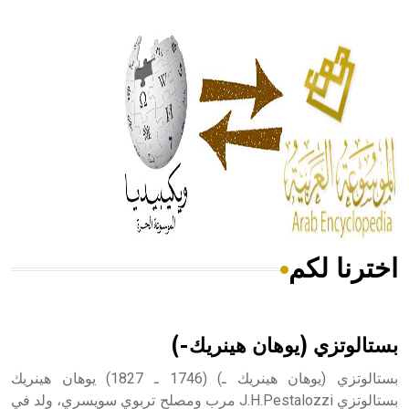
- هل تعلم أن أبقراط كتب في الطب أربعة مؤلفات هي:
الحكم، الأدلة، تنظيم التغذية، ورسالته في جروح الرأس. ويعود
له الفضل بأنه حرر الطب من الدين والفلسفة.
- هل تعلم أن المرجان إفراز حيواني يتكون في البحر ويتركب
من مادة كربونات الكلسيوم، وهو أحمر أو شديد الحمرة وهو
أجود أنواعه، ويمتاز بكبر الحجم ويسمى الش
اخترنا لكم
هل تعلم أن الأبسيد كلمة فرنسية اللفظ تم اعتمادها مصطلحاً
أثرياً يستخدم في العمارة عموماً وفي العمارة الدينية الخاصة
بالكنائس خصوصاً، وفي الإنكليزية أب
بستالوتزي (يوهان هينريك-)
بستالوتزي (يوهان هينريك ـ) (1746 ـ 1827) يوهان هينريك
بستالوتزي J.H.Pestalozzi مرب ومصلح تربوي سويسري، ولد في