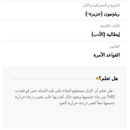
التاريخ و الجغرافية و الآثار
ريئونيون (جزيرة-)
الآداب اللاتينية
إيطالية (الأدب)
القانون
- هل تعلم أن الأبلق نوع من الفنون الهندسية التي ارتبطت
بالعمارة الإسلامية في بلاد الشام ومصر خاصة، حيث يحرص
القواعد الآمرة
المعمار على بناء مداميكه وخاصة في الواجهات
هل تعلم؟
- هل تعلم أن الإبل تستطيع البقاء على قيد الحياة حتى لو فقدت
40% من ماء جسمها ويعود ذلك لقدرتها على تغيير درجة حرارة
جسمها تبعاً لتغير درجة حرارة الجو،