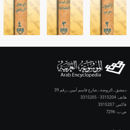
دمشق ـ الروضة ـ شارع قاسم أمين ـ رقم 39
هاتف: 3315204 - 3315205
فاكس: 3315207
ص.ب: 7296