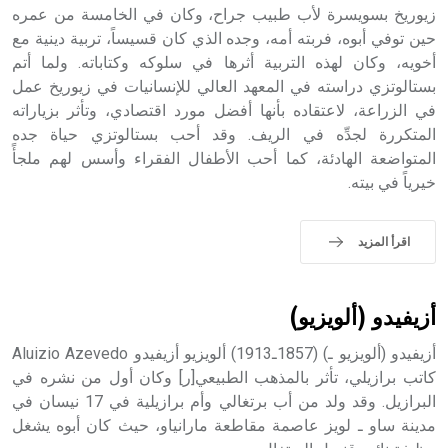
زيوريخ بسويسرة لأب طبيب جراح، وكان في الخامسة من عمره
- هل تعلم أن أبجر Abgar اسم معروف جيداً يعود إلى عدد من
الملوك الذين حكموا مدينة إديسا (الرها) من أبجر الأول وحتى
حين توفي أبوه، فربته أمه، وجده الذي كان قسيساً، تربية دينية مع
التاسع، وهم ينتسبون إلى أسرة أوسروين
أخويه، وكان لهذه التربية أثرها في سلوكه وكتاباته. ولما أتم
بستالوتزي دراسته في المعهد العالي للإنسانيات في زيوريخ عمل
في الزراعة، لاعتقاده بأنها أفضل مورد اقتصادي، وتأثر بزياراته
المتكررة لجدِّه في الريف. وقد أحب بستالوتزي حياة جده
المتواضعة الهادئة، كما أحب الأطفال الفقراء وأسس لهم ملجأً
- هل تعلم أن الأبجدية الكنعانية تتألف من /22/ علامة كتابية
خيرياً في بيته.
sign تكتب منفصلة غير متصلة، وتعتمد المبدأ الأكوروفوني،
حيث تقتصر القيمة الصوتية للعلامة الك
اقرأ المزيد
أزيفيدو (ألويزيو)
أزيفيدو (ألويزيو ـ) (1857ـ1913) ألويزيو أزيفيدو Aluizio Azevedo
كاتب برازيلي، تأثر بالمذهب الطبيعي[ر] وكان أول من نشره في
البرازيل. وقد ولد من أب برتغالي وأم برازيلية في 17 نيسان في
مدينة ساو ـ لويز عاصمة مقاطعة مارانياو، حيث كان أبوه يشغل