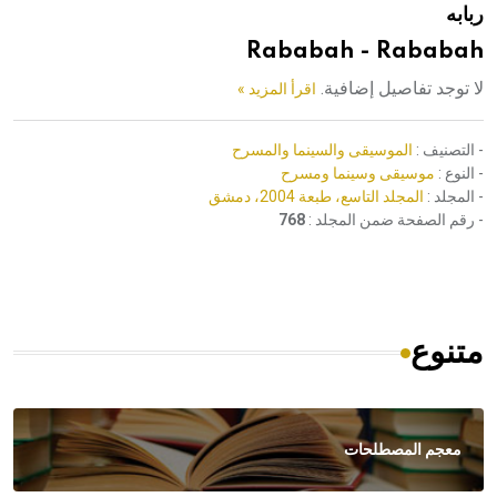
ربابه
هيئة الموسوعة العربية تطلق موسوعات جديدة في عام 2026
Rababah - Rababah
لا توجد تفاصيل إضافية.
اقرأ المزيد »
- التصنيف :
الموسيقى والسينما والمسرح
- النوع :
موسيقى وسينما ومسرح
- المجلد :
المجلد التاسع، طبعة 2004، دمشق
- رقم الصفحة ضمن المجلد :
768
متنوع
معجم المصطلحات