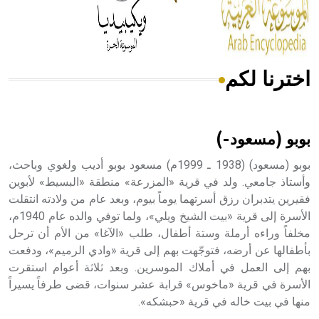
من مادة كربونات الكلسيوم، وهو أحمر أو شديد الحمرة وهو
أجود أنواعه، ويمتاز بكبر الحجم ويسمى الش
اخترنا لكم
هل تعلم أن الأبسيد كلمة فرنسية اللفظ تم اعتمادها مصطلحاً
أثرياً يستخدم في العمارة عموماً وفي العمارة الدينية الخاصة
بالكنائس خصوصاً، وفي الإنكليزية أب
بوبو (مسعود-)
بوبو (مسعود) (1938 ـ 1999م) مسعود بوبو أديب ولغوي وباحث،
وأستاذ جامعي. ولد في قرية «المزرعة» منطقة «البسيط» لأبوين
فقيرين يتدبران رزق أسرتهما يوماً بيوم، وبعد عام من ولادته انتقلت
- هل تعلم أن أبجر Abgar اسم معروف جيداً يعود إلى عدد من
الملوك الذين حكموا مدينة إديسا (الرها) من أبجر الأول وحتى
الأسرة إلى قرية «بيت الشيخ ويلي»، ولما توفي والده عام 1940م،
التاسع، وهم ينتسبون إلى أسرة أوسروين
مخلفاً وراءه أرملة وستة أطفال، طلب «الآغا» من الأم أن ترحل
بأطفالها عن أرضه، فتوجّهت بهم إلى قرية «وادي الرميم»، ودفعت
بهم إلى العمل في أملاك الموسرين. وبعد ثلاثة أعوام استقرت
الأسرة في قرية «ماخوس» قرابة عشر سنوات، قضى طرفاً يسيراً
منها في بيت خاله في قرية «حبشكه».
- هل تعلم أن الأبجدية الكنعانية تتألف من /22/ علامة كتابية