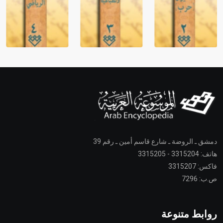
دمشق ـ الروضة ـ شارع قاسم أمين ـ رقم 39
هاتف: 3315204 - 3315205
فاكس: 3315207
ص.ب: 7296
روابط متنوعة