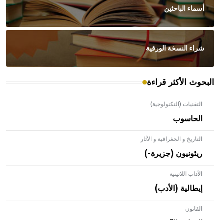
أسماء الباحثين
شراء النسخة الورقية
البحوث الأكثر قراءة
التقنيات (التكنولوجية)
الحاسوب
التاريخ و الجغرافية و الآثار
ريئونيون (جزيرة-)
الآداب اللاتينية
إيطالية (الأدب)
القانون
- هل تعلم أن الأبلق نوع من الفنون الهندسية التي ارتبطت