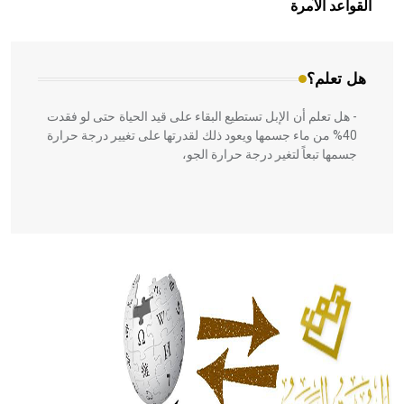
بالعمارة الإسلامية في بلاد الشام ومصر خاصة، حيث يحرص
القواعد الآمرة
المعمار على بناء مداميكه وخاصة في الواجهات
هل تعلم؟
- هل تعلم أن الإبل تستطيع البقاء على قيد الحياة حتى لو فقدت
40% من ماء جسمها ويعود ذلك لقدرتها على تغيير درجة حرارة
جسمها تبعاً لتغير درجة حرارة الجو،
- هل تعلم أن أبقراط كتب في الطب أربعة مؤلفات هي:
الحكم، الأدلة، تنظيم التغذية، ورسالته في جروح الرأس. ويعود
له الفضل بأنه حرر الطب من الدين والفلسفة.
- هل تعلم أن المرجان إفراز حيواني يتكون في البحر ويتركب