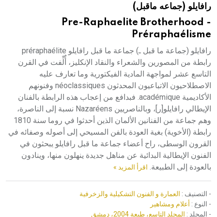
رافايلو (جماعه ماقبل)
هيئة الموسوعة العربية تطلق موسوعات جديدة في عام 2026
Pre-Raphaelite Brotherhood -
Préraphaélisme
رافايلو (جماعة ما قبل ـ) جماعة ما قبل رافايلو préraphaélite
رابطة من المصورين والشعراء والنقاد الإنكليز، أُلِّفت في القرن
التاسع عشر لمواجهة المادية الفيكتورية وما تعارف عليه
الاصطلاحيون الاتباعيون المحدثون néoclassiques وفنونهم
الأكاديمية académique. فبدافع من إعجاب هذه الرابطة بالفنان
الإيطالي رافايلو[ر]، وبالناصريين Nazaréens نسبة إلى الناصرة،
وهم جماعة من الفنانين الألمان الذين أحدثوا في روما سنة 1810
رابطة (الأخوية) بغية العودة بالفن المسيحي إلى أصوله وصفائه في
القرون الوسطى، راح أعضاء جماعة ما قبل رافايلو يبحثون في
الفنون الإيطالية البدائية عن مناهل جديدة ينهلون منها، وينادون
بالعودة إلى الطبيعة.
اقرأ المزيد »
- التصنيف :
العمارة و الفنون التشكيلية والزخرفية
- النوع :
أعلام ومشاهير
- المجلد :
المجلد التاسع، طبعة 2004، دمشق