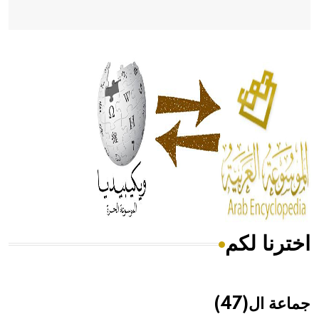
- هل تعلم أن أبقراط كتب في الطب أربعة مؤلفات هي:
الحكم، الأدلة، تنظيم التغذية، ورسالته في جروح الرأس. ويعود
له الفضل بأنه حرر الطب من الدين والفلسفة.
- هل تعلم أن المرجان إفراز حيواني يتكون في البحر ويتركب
من مادة كربونات الكلسيوم، وهو أحمر أو شديد الحمرة وهو
أجود أنواعه، ويمتاز بكبر الحجم ويسمى الش
اخترنا لكم
هل تعلم أن الأبسيد كلمة فرنسية اللفظ تم اعتمادها مصطلحاً
أثرياً يستخدم في العمارة عموماً وفي العمارة الدينية الخاصة
بالكنائس خصوصاً، وفي الإنكليزية أب
جماعة ال(47)