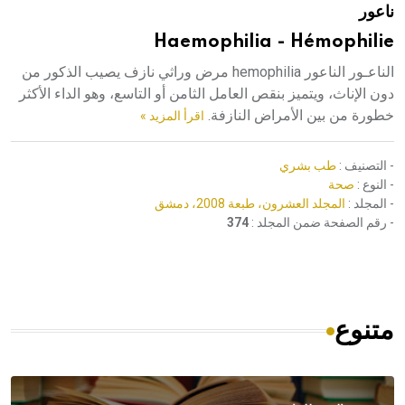
ناعور
هيئة الموسوعة العربية تطلق موسوعات جديدة في عام 2026
Haemophilia - Hémophilie
الناعـور الناعور hemophilia مرض وراثي نازف يصيب الذكور من
دون الإناث، ويتميز بنقص العامل الثامن أو التاسع، وهو الداء الأكثر
خطورة من بين الأمراض النازفة.
اقرأ المزيد »
- التصنيف :
طب بشري
- النوع :
صحة
- المجلد :
المجلد العشرون، طبعة 2008، دمشق
- رقم الصفحة ضمن المجلد :
374
متنوع