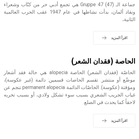
جماعة الـ (47) Gruppe 47 هي تجمع أدبي حر من كتّاب وشعراء
ونقاد ألمان، بدأت نشاطها في عام 1947 عقب الحرب العالمية
الثانية،
- هل تعلم أن أبجر Abgar اسم معروف جيداً يعود إلى عدد من
الملوك الذين حكموا مدينة إديسا (الرها) من أبجر الأول وحتى
التاسع، وهم ينتسبون إلى أسرة أوسروين
اقرأ المزيد
الحاصة (فقدان الشعر)
- هل تعلم أن الأبجدية الكنعانية تتألف من /22/ علامة كتابية
الحاصّة (فقدان الشعر) الحاصة alopecia هي حالة فقد أشعار
sign تكتب منفصلة غير متصلة، وتعتمد المبدأ الأكوروفوني،
حيث تقتصر القيمة الصوتية للعلامة الك
موضَّع أو منتشر. تقسم الحاصات قسمين: دائمة (غير عكوسة)،
ومؤقتة (عكوسة). الحاصّات الدائمة permanent alopecia تنجم عن
غياب الجريب الشعري بسبب سوء تشكل ولادي، أو بسبب تخربه
لاحقاً كما يحدث في الصلع.
اقرأ المزيد