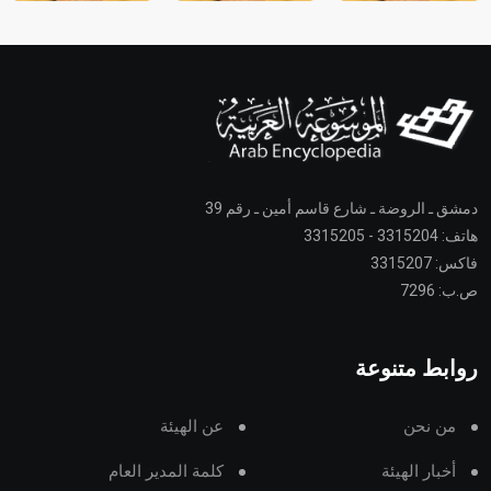
دمشق ـ الروضة ـ شارع قاسم أمين ـ رقم 39
هاتف: 3315204 - 3315205
فاكس: 3315207
ص.ب: 7296
روابط متنوعة
من نحن
عن الهيئة
أخبار الهيئة
كلمة المدير العام