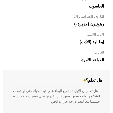
الحاسوب
التاريخ و الجغرافية و الآثار
ريئونيون (جزيرة-)
الآداب اللاتينية
إيطالية (الأدب)
القانون
- هل تعلم أن الأبلق نوع من الفنون الهندسية التي ارتبطت
بالعمارة الإسلامية في بلاد الشام ومصر خاصة، حيث يحرص
القواعد الآمرة
المعمار على بناء مداميكه وخاصة في الواجهات
هل تعلم؟
- هل تعلم أن الإبل تستطيع البقاء على قيد الحياة حتى لو فقدت
40% من ماء جسمها ويعود ذلك لقدرتها على تغيير درجة حرارة
جسمها تبعاً لتغير درجة حرارة الجو،