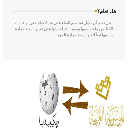
هل تعلم؟
- هل تعلم أن الإبل تستطيع البقاء على قيد الحياة حتى لو فقدت
40% من ماء جسمها ويعود ذلك لقدرتها على تغيير درجة حرارة
جسمها تبعاً لتغير درجة حرارة الجو،
- هل تعلم أن أبقراط كتب في الطب أربعة مؤلفات هي:
الحكم، الأدلة، تنظيم التغذية، ورسالته في جروح الرأس. ويعود
له الفضل بأنه حرر الطب من الدين والفلسفة.
- هل تعلم أن المرجان إفراز حيواني يتكون في البحر ويتركب
من مادة كربونات الكلسيوم، وهو أحمر أو شديد الحمرة وهو
أجود أنواعه، ويمتاز بكبر الحجم ويسمى الش