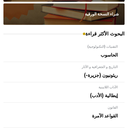
شراء النسخة الورقية
البحوث الأكثر قراءة
التقنيات (التكنولوجية)
الحاسوب
التاريخ و الجغرافية و الآثار
ريئونيون (جزيرة-)
الآداب اللاتينية
إيطالية (الأدب)
القانون
- هل تعلم أن الأبلق نوع من الفنون الهندسية التي ارتبطت
بالعمارة الإسلامية في بلاد الشام ومصر خاصة، حيث يحرص
القواعد الآمرة
المعمار على بناء مداميكه وخاصة في الواجهات