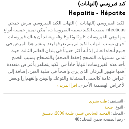
كبد فيروسي (التهابات)
هيئة الموسوعة العربية تطلق موسوعات جديدة في عام 2026
Hepatitis - Hépatite
الكبد الفيروسي (التهابات -) التهاب الكبد الفيروسي مرض خمجي
infectious يصيب الكبد تسببه الفيروسات، أمكن تمييز خمسة أنواع
منها وهي الفيروسات E وD وC وB وA، ويعتقد أن هناك فيروسات
أخرى تسبب التهاب الكبد لم يتم تعرفها بعد. ينتشر هذا المرض في
جميع أنحاء العالم إلا أنه أكثر حدوثاً في بلدان العالم الثالث حيث
تتدنى مستويات التصحح (حفظ الصحة) والتصحاح. يسبب الخمج
بأحد هذه الفيروسات التهاباً حاداً في الكبد يتظاهر بأعراض متعددة
أهمها ظهور اليرقان الذي يرى واضحاً في صلبة العين، إضافة إلى
أعراض عامة كالحمى المعتدلة والتوعك والوهن والقهم[ر] وبعض
الأعراض الهضمية الأخرى.
اقرأ المزيد »
- التصنيف :
طب بشري
- النوع :
صحة
- المجلد :
المجلد السادس عشر، طبعة 2006، دمشق
- رقم الصفحة ضمن المجلد :
40