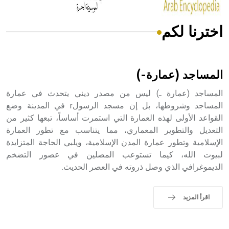
اخترنا لكم
هل تعلم أن الأبسيد كلمة فرنسية اللفظ تم اعتمادها مصطلحاً
أثرياً يستخدم في العمارة عموماً وفي العمارة الدينية الخاصة
بالكنائس خصوصاً، وفي الإنكليزية أب
المساجد (عمارة-)
المساجد (عمارة ـ) ليس من مصدر ديني يتحدث في عمارة
المساجد وشروطها، بل إن مسجد الرسولr في المدينة وضع
القواعد الأولى لهذه العمارة التي استمرت أساساً، تبعها كثير من
- هل تعلم أن أبجر Abgar اسم معروف جيداً يعود إلى عدد من
الملوك الذين حكموا مدينة إديسا (الرها) من أبجر الأول وحتى
التعديل والتطوير المعماري، مما يتناسب مع تطور العمارة
التاسع، وهم ينتسبون إلى أسرة أوسروين
الإسلامية وتطور عمارة المدن الإسلامية، ويلبي الحاجة المتزايدة
لبيوت الله، كيما تستوعب المصلين في عصور التضخم
الديموغرافي الذي وصل ذروته في العصر الحديث.
- هل تعلم أن الأبجدية الكنعانية تتألف من /22/ علامة كتابية
اقرأ المزيد
sign تكتب منفصلة غير متصلة، وتعتمد المبدأ الأكوروفوني،
حيث تقتصر القيمة الصوتية للعلامة الك