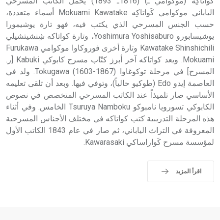
كَواتاكِه (موكوامي ـ) (1816ـ 1893) يحمل الكاتب المسرحي
الياباني موكوامي كَواتاكِه Mokuami Kawatake أسماء متعددة،
حسب الجنس المسرحي الذي يكتب فيه، فهو تارة يوشيمورا
يوشيسابورو Yoshimura Yoshisaburo، وتارة كواتاكه شِنشيتشيلي
Kawatake Shinshichili وتارة أخرى فوروكاوا موكوامي Furukawa
Mokuami. ويعد كواتاكه آخر أبرز كتّاب مسرح كابوكي Kabuki [ر.
المسرح] في مرحلة توكوغاوا Tokugawa (1603-1867). ولد في
العاصمة إيدو Edo (طوكيو حالياً)، وتوفي فيها. وبعد أن تلقى تعليمه
الأساسي صار تلميذاً عند الكاتب المسرحي المتخصص في نصوص
الكابوكي تسورويا نامبوكو Tsuruya Namboku الخامس. وفي أثناء
هذه المرحلة التدريبية كتب كواتاكه في مختلف الأجناس المسرحية
المعروفة في التراث الياباني، ثم صار في عام 1843 الكاتب الأول
لمؤسسة مسرح كَواراساكي Kawarasaki.
اقرأ المزيد