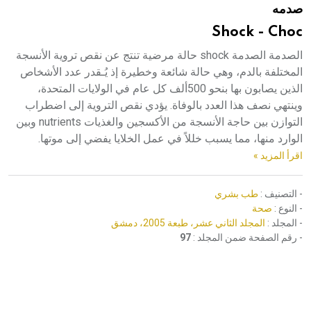
صدمه
هيئة الموسوعة العربية تطلق موسوعات جديدة في عام 2026
Shock - Choc
الصدمة الصدمة shock حالة مرضية تنتج عن نقص تروية الأنسجة
المختلفة بالدم، وهي حالة شائعة وخطيرة إذ يُـقدر عدد الأشخاص
الذين يصابون بها بنحو 500ألف كل عام في الولايات المتحدة،
وينتهي نصف هذا العدد بالوفاة. يؤدي نقص التروية إلى اضطراب
التوازن بين حاجة الأنسجة من الأكسجين والغذيات nutrients وبين
الوارد منها، مما يسبب خللاً في عمل الخلايا يفضي إلى موتها.
اقرأ المزيد »
- التصنيف :
طب بشري
- النوع :
صحة
- المجلد :
المجلد الثاني عشر، طبعة 2005، دمشق
- رقم الصفحة ضمن المجلد :
97