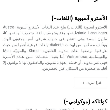
هل تعلم أن الأبسيد كلمة فرنسية اللفظ تم اعتمادها مصطلحاً
أثرياً يستخدم في العمارة عموماً وفي العمارة الدينية الخاصة
بالكنائس خصوصاً، وفي الإنكليزية أب
الآسترو آسيوية (اللغات-)
الأسترو آسيوية (اللغات ـ) يبلغ عدد اللغات الأسترو آسيوية Austro-
Asiatic Languages نحو مئة وخمسين لغة ويتحدث بها نحو 40
مليون نسمة وهي تنتشر في جنوب شرقي آسيا وجنوبي الهند.
- هل تعلم أن أبجر Abgar اسم معروف جيداً يعود إلى عدد من
الملوك الذين حكموا مدينة إديسا (الرها) من أبجر الأول وحتى
ويتألف معظمها من لهجات dialects ولغات فرعية أهمها من حيث
التاسع، وهم ينتسبون إلى أسرة أوسروين
عراقتها بوصفها لغات مدونة الخميرية Khmer والمونيّة Mon
والفييتنامية Vietnamese أما بقية اللـغــات مــن هـذه الأسـرة
فهي غير مدونة، أو حديثة العهد بالتدوين، والناطقون بها لا يؤلفون إلا
أقليات صغيرة من السكان غير الحضريين.
- هل تعلم أن الأبجدية الكنعانية تتألف من /22/ علامة كتابية
sign تكتب منفصلة غير متصلة، وتعتمد المبدأ الأكوروفوني،
اقرأ المزيد
حيث تقتصر القيمة الصوتية للعلامة الك
كواتاكه (موكوامي-)