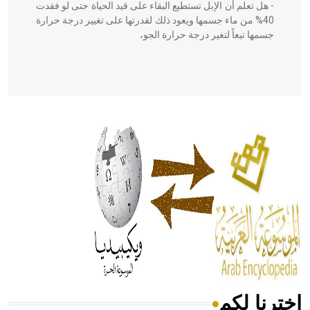
- هل تعلم أن الإبل تستطيع البقاء على قيد الحياة حتى لو فقدت
40% من ماء جسمها ويعود ذلك لقدرتها على تغيير درجة حرارة
جسمها تبعاً لتغير درجة حرارة الجو،
- هل تعلم أن أبقراط كتب في الطب أربعة مؤلفات هي:
الحكم، الأدلة، تنظيم التغذية، ورسالته في جروح الرأس. ويعود
له الفضل بأنه حرر الطب من الدين والفلسفة.
- هل تعلم أن المرجان إفراز حيواني يتكون في البحر ويتركب
من مادة كربونات الكلسيوم، وهو أحمر أو شديد الحمرة وهو
أجود أنواعه، ويمتاز بكبر الحجم ويسمى الش
اخترنا لكم