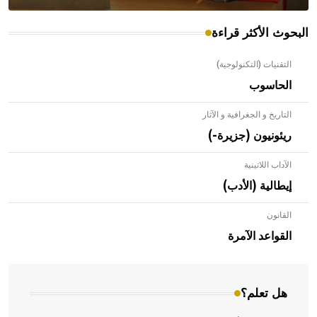
البحوث الأكثر قراءة
التقنيات (التكنولوجية)
الحاسوب
التاريخ و الجغرافية و الآثار
ريئونيون (جزيرة-)
الآداب اللاتينية
إيطالية (الأدب)
القانون
- هل تعلم أن الأبلق نوع من الفنون الهندسية التي ارتبطت
بالعمارة الإسلامية في بلاد الشام ومصر خاصة، حيث يحرص
القواعد الآمرة
المعمار على بناء مداميكه وخاصة في الواجهات
هل تعلم؟