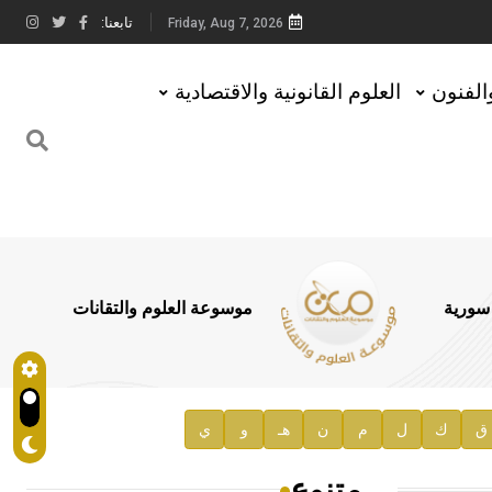
تابعنا:
Friday, Aug 7, 2026
والفنون
العلوم القانونية والاقتصادية
 سورية
موسوعة العلوم والتقانات
ق
ك
ل
م
ن
هـ
و
ي
متنوع