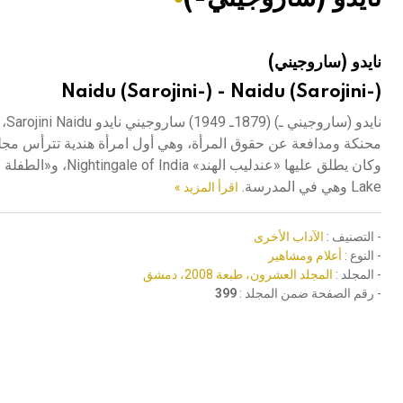
هيئة الموسوعة العربية تطلق موسوعات جديدة في عام 2026
نايدو (ساروجيني)
Naidu (Sarojini-) - Naidu (Sarojini-)
Lake وهي في المدرسة.
اقرأ المزيد »
- التصنيف :
الآداب الأخرى
- النوع :
أعلام ومشاهير
- المجلد :
المجلد العشرون، طبعة 2008، دمشق
- رقم الصفحة ضمن المجلد :
399