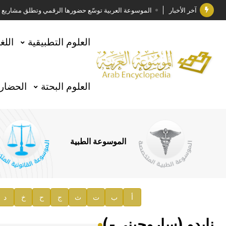
آخر الأخبار
الموسوعة العربية توسّع حضورها الرقمي وتطلق مشاريع معرف
فوز الأستاذ الدكتور وليد محمد السراقبي بجائزة كتارا ل
العلوم التطبيقية
اللغ
جائزة مجمع الملك سلمان العالمي للغة العربية 2025
الأستاذ إياد خالد الطباع مدير عام لهيئة الموسوعة العربية
العلوم البحتة
الحضارة
السيد محمد ياسين صالح وزيرا للثقافة
صدور المجلد الثامن من موسوعة الآثار في سورية
توصيات مجلس الإدارة
الموسوعة الطبية
صدور المجلد السابع من موسوعة الآثار في سورية
صدور المجلد الثامن عشر من الموسوعة الطبية
إعلان..
أ
ب
ت
ث
ج
ح
خ
د
دار الفكر الموزع الحصري لمنشورات هيئة الموسوعة العرب
نايدو (ساروجيني-)