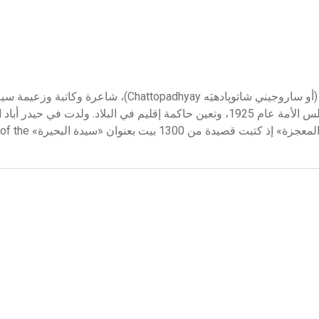
نايدو (ساروجيني ـ) (1879ـ 1949) ساروجيني نايدو Sarojini Naidu، (أو ساروجيني شاتوپادهيَه adhyay
وكان يطلق عليها «عندليب الهند» Nightingale of India