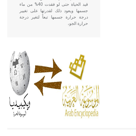
قيد الحياة حتى لو فقدت 40% من ماء
جسمها ويعود ذلك لقدرتها على تغيير
درجة حرارة جسمها تبعاً لتغير درجة
حرارة الجو،
- هل تعلم أن أبقراط كتب في الطب
أربعة مؤلفات هي: الحكم، الأدلة، تنظيم
التغذية، ورسالته في جروح الرأس.
ويعود له الفضل بأنه حرر الطب من
الدين والفلسفة.
- هل تعلم أن المرجان إفراز حيواني
يتكون في البحر ويتركب من مادة
كربونات الكلسيوم، وهو أحمر أو شديد
الحمرة وهو أجود أنواعه، ويمتاز بكبر
الحجم ويسمى الش
هل تعلم أن الأبسيد كلمة فرنسية اللفظ