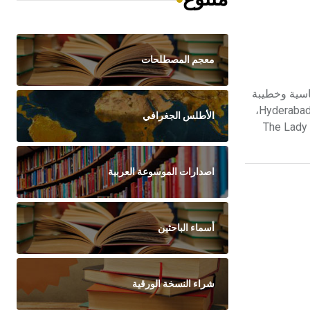
معجم المصطلحات
Chattop)، شاعرة وكاتبة وزعيمة سياسية وخطيبة
محنكة ومدافعة عن حقوق المرأة، وهي أول امرأة هندية تترأس مجلس الأمة عام 1925، وتعين حاكمة إقليم في البلاد. ولدت في حيدر أباد Hyderabad،
الأطلس الجغرافي
، و«الطفلة المعجزة» إذ كتبت قصيدة من 1300 بيت بعنوان «سيدة البحيرة» The Lady of the
اصدارات الموسوعة العربية
أسماء الباحثين
شراء النسخة الورقية