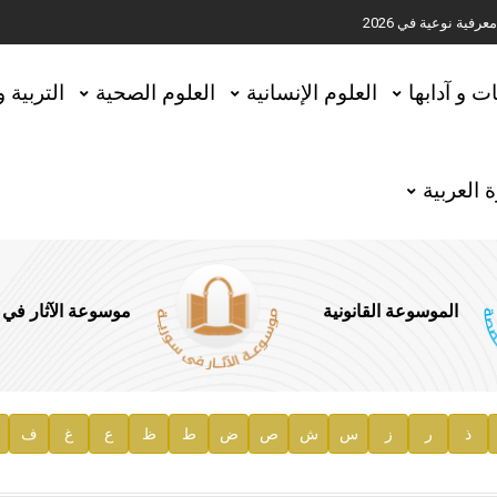
ية نوعية في 2026
تحقيق المخطوطات في العاصمة القطرية الدوحة
ات و آدابها
العلوم الإنسانية
العلوم الصحية
التربية 
 العربية
الموسوعة القانونية
موسوعة الآثار في
ذ
ر
ز
س
ش
ص
ض
ط
ظ
ع
غ
ف
ية