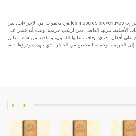
تم اعتمادها مصطلحاً أثرياً يستخدم في
العمارة عموماً وفي العمارة الدينية
الخاصة بالكنائس خصوصاً، وفي
التدابير الاحترازية التدابير الاحترازية les mesures preventives هي مجموعة من الإجراءات، نص
الإنكليزية أب
بات الأصلية، ينزلها القاضي بمن ارتكب جريمة، وثبت أنه خطر على
 على أفعال أخرى، يعاقب عليها القانون، والقصد من هذه التدابير
- هل تعلم أن أبجر Abgar اسم معروف
إلى الجريمة، وحماية المجتمع من الخطر الذي يتهدده ودرؤها عنه،
جيداً يعود إلى عدد من الملوك الذين
حكموا مدينة إديسا (الرها) من أبجر الأول
وحتى التاسع، وهم ينتسبون إلى أسرة
أوسروين
- هل تعلم أن الأبجدية الكنعانية تتألف من
/22/ علامة كتابية sign تكتب منفصلة
غير متصلة، وتعتمد المبدأ الأكوروفوني،
حيث تقتصر القيمة الصوتية للعلامة الك