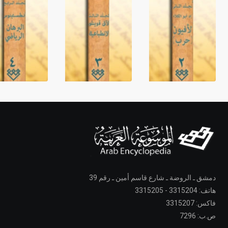
دمشق ـ الروضة ـ شارع قاسم أمين ـ رقم 39
هاتف: 3315204 - 3315205
فاكس: 3315207
ص.ب: 7296