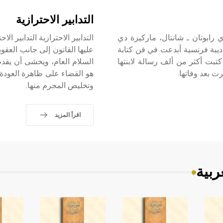
التدابير الاحترازية
بوتان- شانتال-) (1626 ـ 1696) ماري دي رابوتان ـ شانتال، ماركيزة دي
ييه Marie de Rabutin-Chantal¨ marquise de Sévigné أديبة فرنسية أبدعت في فن كتابة
عليها القانون إلى جانب العقو
 كتبت أكثر من ألف رسالة لابنتها
السلام العام، ويخشى أن يقدم
ت بعد وفاتها.
هو القضاء على ظاهرة العودة 
وتخليص المجرم منها.
اقرأ المزيد
ربية