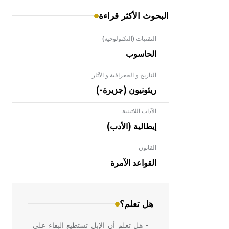
البحوث الأكثر قراءة
التقنيات (التكنولوجية)
الحاسوب
التاريخ و الجغرافية و الآثار
ريئونيون (جزيرة-)
الآداب اللاتينية
إيطالية (الأدب)
القانون
- هل تعلم أن الأبلق نوع من الفنون
الهندسية التي ارتبطت بالعمارة الإسلامية
القواعد الآمرة
في بلاد الشام ومصر خاصة، حيث يحرص
المعمار على بناء مداميكه وخاصة في
الواجهات
هل تعلم؟
- هل تعلم أن الإبل تستطيع البقاء على