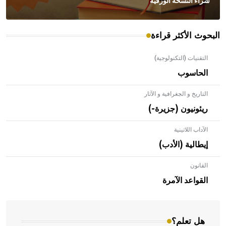
شراء النسخة الورقية
البحوث الأكثر قراءة
التقنيات (التكنولوجية)
الحاسوب
التاريخ و الجغرافية و الآثار
ريئونيون (جزيرة-)
الآداب اللاتينية
إيطالية (الأدب)
القانون
- هل تعلم أن الأبلق نوع من الفنون الهندسية التي ارتبطت
بالعمارة الإسلامية في بلاد الشام ومصر خاصة، حيث يحرص
القواعد الآمرة
المعمار على بناء مداميكه وخاصة في الواجهات
هل تعلم؟