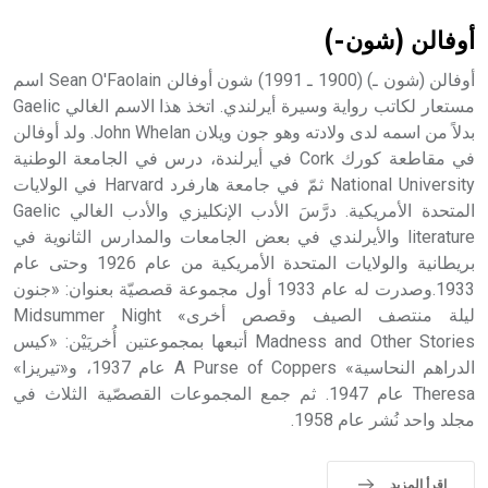
أوفالن (شون-)
أوفالن (شون ـ) (1900 ـ 1991) شون أوفالن Sean O'Faolain اسم
مستعار لكاتب رواية وسيرة أيرلندي. اتخذ هذا الاسم الغالي Gaelic
بدلاً من اسمه لدى ولادته وهو جون ويلان John Whelan. ولد أوفالن
في مقاطعة كورك Cork في أيرلندة، درس في الجامعة الوطنية
National University ثمّ في جامعة هارفرد Harvard في الولايات
المتحدة الأمريكية. درَّسَ الأدب الإنكليزي والأدب الغالي Gaelic
literature والأيرلندي في بعض الجامعات والمدارس الثانوية في
بريطانية والولايات المتحدة الأمريكية من عام 1926 وحتى عام
1933.وصدرت له عام 1933 أول مجموعة قصصيّة بعنوان: «جنون
ليلة منتصف الصيف وقصص أخرى» Midsummer Night
Madness and Other Stories أتبعها بمجموعتين أُخريَيْن: «كيس
الدراهم النحاسية» A Purse of Coppers عام 1937، و«تيريزا»
Theresa عام 1947. ثم جمع المجموعات القصصّية الثلاث في
مجلد واحد نُشر عام 1958.
اقرأ المزيد