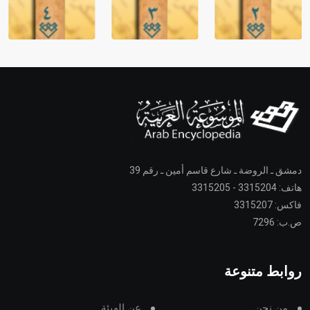
دمشق ـ الروضة ـ شارع قاسم أمين ـ رقم 39
هاتف: 3315204 - 3315205
فاكس: 3315207
ص.ب: 7296
روابط متنوعة
من نحن
عن الهيئة