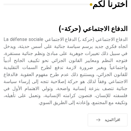
اخترنا لكم
هل تعلم أن الأبسيد كلمة فرنسية اللفظ تم اعتمادها مصطلحاً
أثرياً يستخدم في العمارة عموماً وفي العمارة الدينية الخاصة
بالكنائس خصوصاً، وفي الإنكليزية أب
الدفاع الاجتماعي (حركة-)
الدفاع الاجتماعي (حركة ـ) الدفاع الاجتماعي La défense sociale
اتجاه فكري جديد يرسم سياسة جنائية على أسس حديثة، ويدخل
في سبيل ذلك تغييرات جوهرية على مبادئ ونظم جنائية مستقرة،
- هل تعلم أن أبجر Abgar اسم معروف جيداً يعود إلى عدد من
الملوك الذين حكموا مدينة إديسا (الرها) من أبجر الأول وحتى
فتوجه النظم ومعايير القانون الجزائي نحو تكييف الجانح أدبياً
التاسع، وهم ينتسبون إلى أسرة أوسروين
واجتماعياً وبغير ضرورة لازمة تدفع لطرح السمات التقليدية
للقانون الجزائي، ويستتبع ذلك عدم طرح مفهوم العقوبة. فالدفاع
الاجتماعي وفقاً لذلك هو حركة إصلاحية تتجه إلى إرساء سياسة
جنائية تتصف بنزعة إنسانية واضحة، وتولي الاهتمام الأول في
فلسفته للإنسان، فتصون كرامته الإنسانية، وتعمل على تأهيله،
- هل تعلم أن الأبجدية الكنعانية تتألف من /22/ علامة كتابية
وتكيفه مع المجتمع، وإعادته إلى الطريق السوي.
sign تكتب منفصلة غير متصلة، وتعتمد المبدأ الأكوروفوني،
حيث تقتصر القيمة الصوتية للعلامة الك
اقرأ المزيد