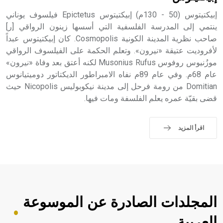
إبيكتيتوس (50 - 130م) إبيكتيتوس Epictetus فيلسوف يوناني
ينتمي إلى المدرسة الفلسفية التي أسسها زينون الرواقي [ر]
صاحب نظرية المدينة الكونية Cosmopolis. كان إبيكتيتوس عبداً
لأفروديت عتيقة «نيرون». وتعلم الحكمة على الفيلسوف الرواقي
موزُنيوس روفوس Musonius Rufus لكنه أعتق بعد وفاة «نيرون»
عام 68م. وفي عام 89م نفاه الامبراطور الديكتاتور دوميتيانوس
Domitian من رومة فرحل إلى مدينة نيكوبوليس Nicopolis حيث
قضى بقيّة عمره يعلم الفلسفة ومات فيها.
اقرأ المزيد
المجلدات الصادرة عن الموسوعة
العربية