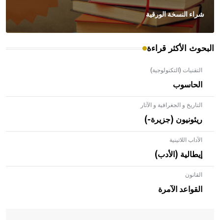
شراء النسخة الورقية
البحوث الأكثر قراءة
التقنيات (التكنولوجية)
الحاسوب
التاريخ و الجغرافية و الآثار
ريئونيون (جزيرة-)
الآداب اللاتينية
إيطالية (الأدب)
القانون
- هل تعلم أن الأبلق نوع من الفنون الهندسية التي ارتبطت
بالعمارة الإسلامية في بلاد الشام ومصر خاصة، حيث يحرص
القواعد الآمرة
المعمار على بناء مداميكه وخاصة في الواجهات