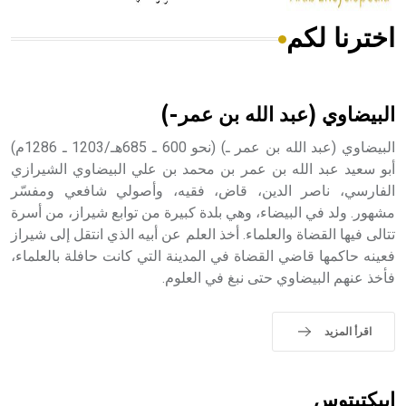
اخترنا لكم
هل تعلم أن الأبسيد كلمة فرنسية اللفظ تم اعتمادها مصطلحاً
أثرياً يستخدم في العمارة عموماً وفي العمارة الدينية الخاصة
بالكنائس خصوصاً، وفي الإنكليزية أب
البيضاوي (عبد الله بن عمر-)
البيضاوي (عبد الله بن عمر ـ) (نحو 600 ـ 685هـ/1203 ـ 1286م)
أبو سعيد عبد الله بن عمر بن محمد بن علي البيضاوي الشيرازي
الفارسي، ناصر الدين، قاض، فقيه، وأصولي شافعي ومفسّر
- هل تعلم أن أبجر Abgar اسم معروف جيداً يعود إلى عدد من
الملوك الذين حكموا مدينة إديسا (الرها) من أبجر الأول وحتى
مشهور. ولد في البيضاء، وهي بلدة كبيرة من توابع شيراز، من أسرة
التاسع، وهم ينتسبون إلى أسرة أوسروين
تتالى فيها القضاة والعلماء. أخذ العلم عن أبيه الذي انتقل إلى شيراز
فعينه حاكمها قاضي القضاة في المدينة التي كانت حافلة بالعلماء،
فأخذ عنهم البيضاوي حتى نبغ في العلوم.
- هل تعلم أن الأبجدية الكنعانية تتألف من /22/ علامة كتابية
اقرأ المزيد
sign تكتب منفصلة غير متصلة، وتعتمد المبدأ الأكوروفوني،
حيث تقتصر القيمة الصوتية للعلامة الك
إبيكتيتوس