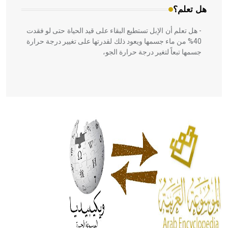
هل تعلم؟
- هل تعلم أن الإبل تستطيع البقاء على قيد الحياة حتى لو فقدت
40% من ماء جسمها ويعود ذلك لقدرتها على تغيير درجة حرارة
جسمها تبعاً لتغير درجة حرارة الجو،
- هل تعلم أن أبقراط كتب في الطب أربعة مؤلفات هي:
الحكم، الأدلة، تنظيم التغذية، ورسالته في جروح الرأس. ويعود
له الفضل بأنه حرر الطب من الدين والفلسفة.
- هل تعلم أن المرجان إفراز حيواني يتكون في البحر ويتركب
من مادة كربونات الكلسيوم، وهو أحمر أو شديد الحمرة وهو
أجود أنواعه، ويمتاز بكبر الحجم ويسمى الش