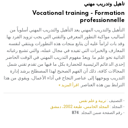
تاهيل وتدريب مهني
هيئة الموسوعة العربية تطلق موسوعات جديدة في عام 2026
Vocational training - Formation
professionnelle
التأهيل والتدريب المهني يعد التأهيل والتدريب المهني أسلوباً من
أساليب مواكبة التطور المعرفي والتقني التي يجب تزويد الفرد بها.
وقد بات لزاماً عليه أن يتابع منجات هذه التطورات وينتقي لنفسه
المعارف والخبرات التي تفيده في مجال عمله، والتي تشبع رغباته
الذاتية نحو علم ما. ويعدّ مفهوم التدريب المهني في الوقت الحاضر
إحدى الدعائم الرئيسية للحضارة بكل ما فيها من تقدم تقني شمل
المجالات كافة، ذلك أن الفهم الصحيح لهذا المصطلح يرشد إدارة
التدريب ويوجهها إلى عناصر النجاح في أداء الأعمال، ويقوي من هذا
الترابط بين هذه العناصر.
اقرأ المزيد »
- التصنيف :
تربية و علم نفس
- المجلد :
المجلد الخامس، طبعة 2002، دمشق
- رقم الصفحة ضمن المجلد :
874