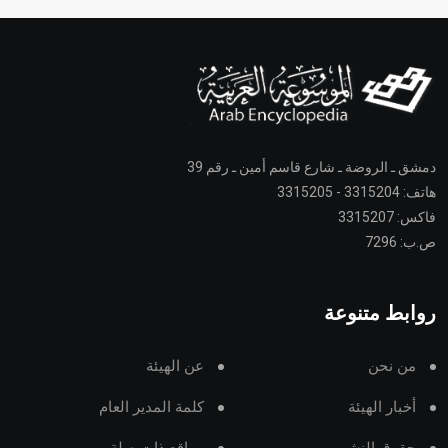
دمشق ـ الروضة ـ شارع قاسم أمين ـ رقم 39
هاتف: 3315204 - 3315205
فاكس: 3315207
ص.ب: 7296
روابط متنوعة
من نحن
عن الهيئة
أخبار الهيئة
كلمة المدير العام