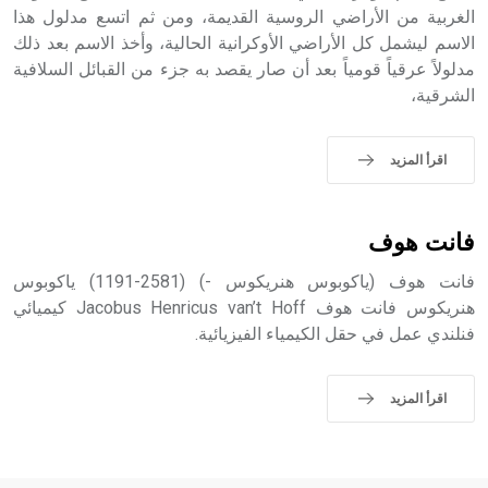
الغربية من الأراضي الروسية القديمة، ومن ثم اتسع مدلول هذا
الاسم ليشمل كل الأراضي الأوكرانية الحالية، وأخذ الاسم بعد ذلك
- هل تعلم أن أبجر Abgar اسم معروف جيداً يعود إلى عدد من
الملوك الذين حكموا مدينة إديسا (الرها) من أبجر الأول وحتى
مدلولاً عرقياً قومياً بعد أن صار يقصد به جزء من القبائل السلافية
التاسع، وهم ينتسبون إلى أسرة أوسروين
الشرقية،
اقرأ المزيد
- هل تعلم أن الأبجدية الكنعانية تتألف من /22/ علامة كتابية
sign تكتب منفصلة غير متصلة، وتعتمد المبدأ الأكوروفوني،
فانت هوف
حيث تقتصر القيمة الصوتية للعلامة الك
فانت هوف (ياكوبوس هنريكوس -) (2581-1191) ياكوبوس
هنريكوس فانت هوف Jacobus Henricus van’t Hoff كيميائي
فنلندي عمل في حقل الكيمياء الفيزيائية.
اقرأ المزيد