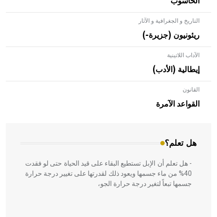
الحاسوب
التاريخ و الجغرافية و الآثار
ريئونيون (جزيرة-)
الآداب اللاتينية
إيطالية (الأدب)
القانون
- هل تعلم أن الأبلق نوع من الفنون الهندسية التي ارتبطت
بالعمارة الإسلامية في بلاد الشام ومصر خاصة، حيث يحرص
القواعد الآمرة
المعمار على بناء مداميكه وخاصة في الواجهات
هل تعلم؟
- هل تعلم أن الإبل تستطيع البقاء على قيد الحياة حتى لو فقدت
40% من ماء جسمها ويعود ذلك لقدرتها على تغيير درجة حرارة
جسمها تبعاً لتغير درجة حرارة الجو،