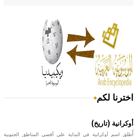
- هل تعلم أن أبقراط كتب في الطب أربعة مؤلفات هي:
الحكم، الأدلة، تنظيم التغذية، ورسالته في جروح الرأس. ويعود
له الفضل بأنه حرر الطب من الدين والفلسفة.
- هل تعلم أن المرجان إفراز حيواني يتكون في البحر ويتركب
من مادة كربونات الكلسيوم، وهو أحمر أو شديد الحمرة وهو
أجود أنواعه، ويمتاز بكبر الحجم ويسمى الش
اخترنا لكم
هل تعلم أن الأبسيد كلمة فرنسية اللفظ تم اعتمادها مصطلحاً
أثرياً يستخدم في العمارة عموماً وفي العمارة الدينية الخاصة
بالكنائس خصوصاً، وفي الإنكليزية أب
أوكرانية (تاريخ)
أُطلق اسم أوكرانية في البداية على أقصى المناطق الجنوبية