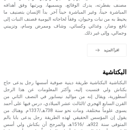
الملوك الذين حكموا مدينة إديسا (الرها) من أبجر الأول وحتى
مصنف بفطرته، يدرك الوقائع، ويسميها، ويرتبها وفق أهدافه
التاسع، وهم ينتسبون إلى أسرة أوسروين
المباشرة حيناً، وغير المباشرة حيناً آخر. بدأ الإنسان بتصنيف ما
يحيط به من نبات وحيوان، وفقاً لحاجاته اليومية فصنف النبات إلى
نافع وضار، وغذائي وكسائي، وشاف وممرض وسام، وتزييني
وجمالي، وإلى غير ذلك.
- هل تعلم أن الأبجدية الكنعانية تتألف من /22/ علامة كتابية
sign تكتب منفصلة غير متصلة، وتعتمد المبدأ الأكوروفوني،
اقرأ المزيد
حيث تقتصر القيمة الصوتية للعلامة الك
البكتاشية
البكتاشية البكتاشية طريقة دينية صوفية أسسها رجل يدعى حاج
بكتاش ولي فنسبت إليه، وأكثر المعلومات عن هذا الرجل
أسطورية، ويقال إنه من مواليد نيسابور في النصف الثاني من
القرن السابع الهجري /الثالث عشر الميلادي، درس فيها على أحمد
يسوى علوماً مختلفة، ومات نحو سنة 738هـ/1337م. وهناك من
يقول إن المؤسس الحقيقي لهذه الطريقة رجل يدعى بابا بالم
المتوفى سنة 922هـ /1516هـ والمرجح أن بكتاش ولي أسس