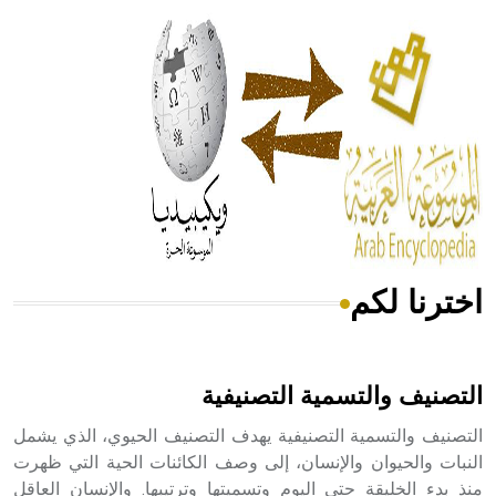
الحكم، الأدلة، تنظيم التغذية، ورسالته في جروح الرأس. ويعود
له الفضل بأنه حرر الطب من الدين والفلسفة.
- هل تعلم أن المرجان إفراز حيواني يتكون في البحر ويتركب
من مادة كربونات الكلسيوم، وهو أحمر أو شديد الحمرة وهو
أجود أنواعه، ويمتاز بكبر الحجم ويسمى الش
اخترنا لكم
هل تعلم أن الأبسيد كلمة فرنسية اللفظ تم اعتمادها مصطلحاً
أثرياً يستخدم في العمارة عموماً وفي العمارة الدينية الخاصة
بالكنائس خصوصاً، وفي الإنكليزية أب
التصنيف والتسمية التصنيفية
التصنيف والتسمية التصنيفية يهدف التصنيف الحيوي، الذي يشمل
النبات والحيوان والإنسان، إلى وصف الكائنات الحية التي ظهرت
منذ بدء الخليقة حتى اليوم وتسميتها وترتيبها. والإنسان العاقل
- هل تعلم أن أبجر Abgar اسم معروف جيداً يعود إلى عدد من