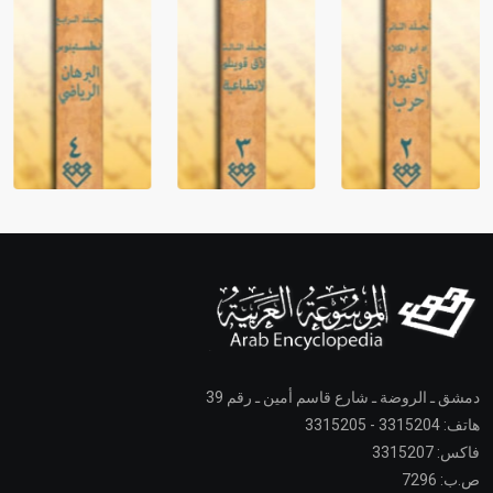
دمشق ـ الروضة ـ شارع قاسم أمين ـ رقم 39
هاتف: 3315204 - 3315205
فاكس: 3315207
ص.ب: 7296