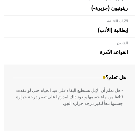
ريئونيون (جزيرة-)
الآداب اللاتينية
إيطالية (الأدب)
القانون
- هل تعلم أن الأبلق نوع من الفنون الهندسية التي ارتبطت
بالعمارة الإسلامية في بلاد الشام ومصر خاصة، حيث يحرص
القواعد الآمرة
المعمار على بناء مداميكه وخاصة في الواجهات
هل تعلم؟
- هل تعلم أن الإبل تستطيع البقاء على قيد الحياة حتى لو فقدت
40% من ماء جسمها ويعود ذلك لقدرتها على تغيير درجة حرارة
جسمها تبعاً لتغير درجة حرارة الجو،
- هل تعلم أن أبقراط كتب في الطب أربعة مؤلفات هي: