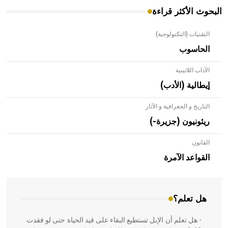
البحوث الأكثر قراءة
التقنيات (التكنولوجية)
الحاسوب
الآداب اللاتينية
إيطالية (الأدب)
التاريخ و الجغرافية و الآثار
ريئونيون (جزيرة-)
القانون
- هل تعلم أن الأبلق نوع من الفنون الهندسية التي ارتبطت
بالعمارة الإسلامية في بلاد الشام ومصر خاصة، حيث يحرص
القواعد الآمرة
المعمار على بناء مداميكه وخاصة في الواجهات
هل تعلم؟
- هل تعلم أن الإبل تستطيع البقاء على قيد الحياة حتى لو فقدت