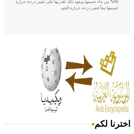
40% من ماء جسمها ويعود ذلك لقدرتها على تغيير درجة حرارة
جسمها تبعاً لتغير درجة حرارة الجو،
- هل تعلم أن أبقراط كتب في الطب أربعة مؤلفات هي:
الحكم، الأدلة، تنظيم التغذية، ورسالته في جروح الرأس. ويعود
له الفضل بأنه حرر الطب من الدين والفلسفة.
- هل تعلم أن المرجان إفراز حيواني يتكون في البحر ويتركب
من مادة كربونات الكلسيوم، وهو أحمر أو شديد الحمرة وهو
أجود أنواعه، ويمتاز بكبر الحجم ويسمى الش
اخترنا لكم
هل تعلم أن الأبسيد كلمة فرنسية اللفظ تم اعتمادها مصطلحاً