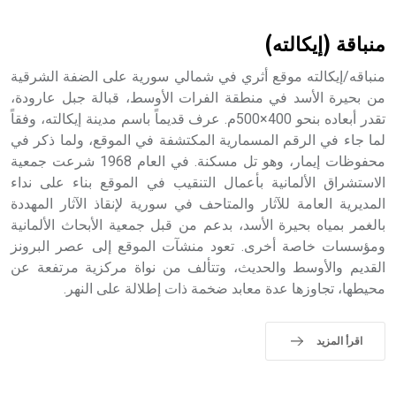
أثرياً يستخدم في العمارة عموماً وفي العمارة الدينية الخاصة
بالكنائس خصوصاً، وفي الإنكليزية أب
منباقة (إيكالته)
منباقه/إيكالته موقع أثري في شمالي سورية على الضفة الشرقية
من بحيرة الأسد في منطقة الفرات الأوسط، قبالة جبل عارودة،
تقدر أبعاده بنحو 400×500م. عرف قديماً باسم مدينة إيكالته، وفقاً
- هل تعلم أن أبجر Abgar اسم معروف جيداً يعود إلى عدد من
الملوك الذين حكموا مدينة إديسا (الرها) من أبجر الأول وحتى
لما جاء في الرقم المسمارية المكتشفة في الموقع، ولما ذكر في
التاسع، وهم ينتسبون إلى أسرة أوسروين
محفوظات إيمار، وهو تل مسكنة. في العام 1968 شرعت جمعية
الاستشراق الألمانية بأعمال التنقيب في الموقع بناء على نداء
المديرية العامة للآثار والمتاحف في سورية لإنقاذ الآثار المهددة
بالغمر بمياه بحيرة الأسد، بدعم من قبل جمعية الأبحاث الألمانية
ومؤسسات خاصة أخرى. تعود منشآت الموقع إلى عصر البرونز
- هل تعلم أن الأبجدية الكنعانية تتألف من /22/ علامة كتابية
القديم والأوسط والحديث، وتتألف من نواة مركزية مرتفعة عن
sign تكتب منفصلة غير متصلة، وتعتمد المبدأ الأكوروفوني،
محيطها، تجاوزها عدة معابد ضخمة ذات إطلالة على النهر.
حيث تقتصر القيمة الصوتية للعلامة الك
اقرأ المزيد