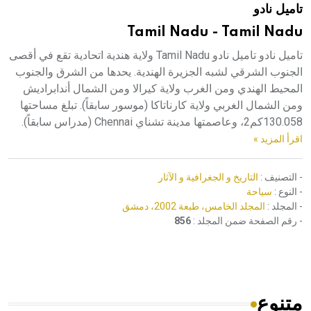
تاميل نادو
هيئة الموسوعة العربية تطلق موسوعات جديدة في عام 2026
Tamil Nadu - Tamil Nadu
تاميل نادو تاميل نادو Tamil Nadu ولاية هندية اتحادية تقع في أقصى
الجنوب الشرقي لشبه الجزيرة الهندية. يحدها من الشرق والجنوب
المحيط الهندي ومن الغرب ولاية كيرالا ومن الشمال أندابراديش
ومن الشمال الغربي ولاية كارناتاكا (موسور سابقاً). تبلغ مساحتها
130.058كم2، وعاصمتها مدينة تشناي Chennai (مدراس سابقاً).
اقرأ المزيد »
- التصنيف :
التاريخ و الجغرافية و الآثار
- النوع :
سياحة
- المجلد :
المجلد الخامس، طبعة 2002، دمشق
- رقم الصفحة ضمن المجلد :
856
متنوع