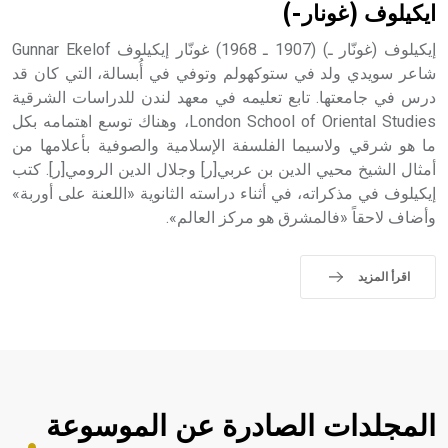
ايكيلوف (غونار-)
إيكيلوف (غونّار ـ) (1907 ـ 1968) غونّار إيكيلوف Gunnar Ekelof
شاعر سويدي ولد في ستوكهولم وتوفي في أُبسالة، التي كان قد
درس في جامعتها. تابع تعليمه في معهد لندن للدراسات الشرقية
London School of Oriental Studies، وهناك توسع اهتمامه بكل
ما هو شرقي ولاسيما الفلسفة الإسلامية والصوفية بأعلامها من
أمثال الشيخ محيي الدين بن عربي[ر] وجلال الدين الرومي[ر]. كتب
إيكيلوف في مذكراته، في أثناء دراسته الثانوية «اللعنة على أوربة»
وأضاف لاحقاً «فالمشرق هو مركز العالم».
اقرأ المزيد
المجلدات الصادرة عن الموسوعة