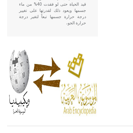
قيد الحياة حتى لو فقدت 40% من ماء
جسمها ويعود ذلك لقدرتها على تغيير
درجة حرارة جسمها تبعاً لتغير درجة
حرارة الجو،
- هل تعلم أن أبقراط كتب في الطب
أربعة مؤلفات هي: الحكم، الأدلة، تنظيم
التغذية، ورسالته في جروح الرأس.
ويعود له الفضل بأنه حرر الطب من
الدين والفلسفة.
- هل تعلم أن المرجان إفراز حيواني
يتكون في البحر ويتركب من مادة
كربونات الكلسيوم، وهو أحمر أو شديد
الحمرة وهو أجود أنواعه، ويمتاز بكبر
الحجم ويسمى الش
هل تعلم أن الأبسيد كلمة فرنسية اللفظ