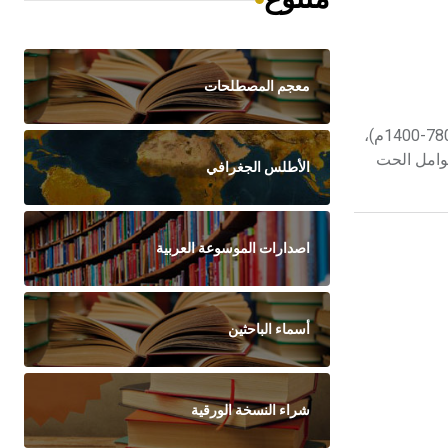
معجم المصطلحات
تاريم تاريم Tarim حوض صحراوي واسع مساحته 530ألف كم2، يقع في غربي الصين، تحيط به الجبال من كل صوب، تراوح ارتفاعاته بين (780-1400م)،
عوامل الحت
الأطلس الجغرافي
اصدارات الموسوعة العربية
أسماء الباحثين
شراء النسخة الورقية