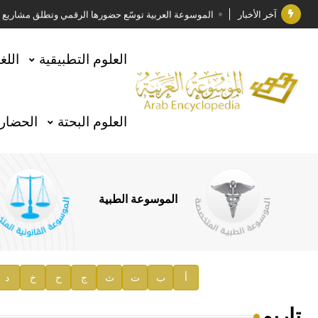
آخر الأخبار
الموسوعة العربية توسّع حضورها الرقمي وتطلق مشاريع معرف
فوز الأستاذ الدكتور وليد محمد السراقبي بجائزة كتارا ل
العلوم التطبيقية
اللغ
جائزة مجمع الملك سلمان العالمي للغة العربية 2025
الأستاذ إياد خالد الطباع مدير عام لهيئة الموسوعة العربية
العلوم البحتة
الحضارة
السيد محمد ياسين صالح وزيرا للثقافة
صدور المجلد الثامن من موسوعة الآثار في سورية
توصيات مجلس الإدارة
الموسوعة الطبية
صدور المجلد السابع من موسوعة الآثار في سورية
صدور المجلد الثامن عشر من الموسوعة الطبية
إعلان..
أ
ب
ت
ث
ج
ح
خ
د
دار الفكر الموزع الحصري لمنشورات هيئة الموسوعة العرب
تاريم