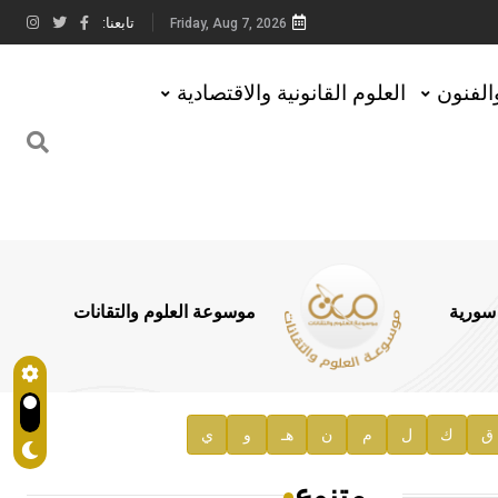
تابعنا:
Friday, Aug 7, 2026
والفنون
العلوم القانونية والاقتصادية
 سورية
موسوعة العلوم والتقانات
ق
ك
ل
م
ن
هـ
و
ي
متنوع