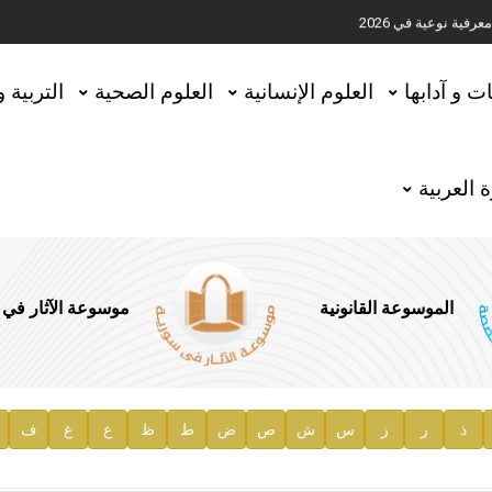
ية نوعية في 2026
تحقيق المخطوطات في العاصمة القطرية الدوحة
ات و آدابها
العلوم الإنسانية
العلوم الصحية
التربية 
 العربية
الموسوعة القانونية
موسوعة الآثار في
ذ
ر
ز
س
ش
ص
ض
ط
ظ
ع
غ
ف
ية