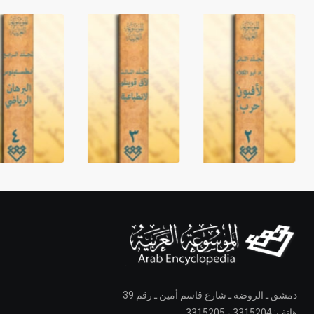
دمشق ـ الروضة ـ شارع قاسم أمين ـ رقم 39
هاتف: 3315204 - 3315205