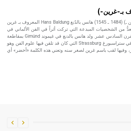
تم اعتمادها مصطلحاً أثرياً يستخدم في
ف بـ-غرين-)
العمارة عموماً وفي العمارة الدينية
الخاصة بالكنائس خصوصاً، وفي
بالدنغ (هانس المعروف بـ غرين ـ) (1484 ـ 1545) هانس بالدُنغ Hans Baldung المعروف بـ غرين
الإنكليزية أب
، يُعدُّ من الشخصيات المبدعة التي تركت أثراً في الفن الألماني في
السنوات العشر الأولى من القرن السادس عشر. ولد هانس بالدنغ في غيموند Gimünd بمقاطعة
- هل تعلم أن أبجر Abgar اسم معروف
شفابش Schvabisch وتوفي في ستراسبورغ Strassburg التي كان قد تلقن فيها علوم الفن وهو
جيداً يعود إلى عدد من الملوك الذين
 وفيها لقب باسم غرين لصغر سنه وتعني هذه الكلمة «أخضر» أي
حكموا مدينة إديسا (الرها) من أبجر الأول
وحتى التاسع، وهم ينتسبون إلى أسرة
أوسروين
- هل تعلم أن الأبجدية الكنعانية تتألف من
/22/ علامة كتابية sign تكتب منفصلة
غير متصلة، وتعتمد المبدأ الأكوروفوني،
حيث تقتصر القيمة الصوتية للعلامة الك