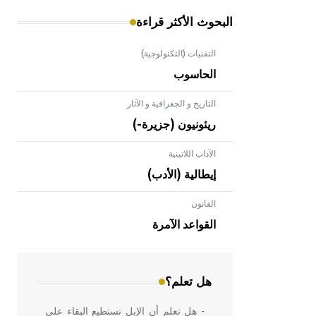
البحوث الأكثر قراءة
التقنيات (التكنولوجية)
الحاسوب
التاريخ و الجغرافية و الآثار
ريئونيون (جزيرة-)
الآداب اللاتينية
إيطالية (الأدب)
القانون
- هل تعلم أن الأبلق نوع من الفنون
الهندسية التي ارتبطت بالعمارة الإسلامية
القواعد الآمرة
في بلاد الشام ومصر خاصة، حيث يحرص
المعمار على بناء مداميكه وخاصة في
الواجهات
هل تعلم؟
- هل تعلم أن الإبل تستطيع البقاء على