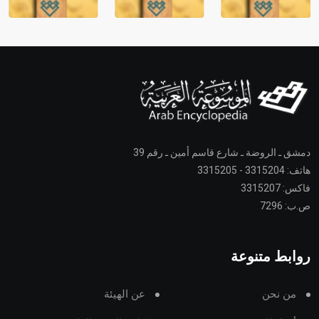
دمشق ـ الروضة ـ شارع قاسم أمين ـ رقم 39
هاتف: 3315204 - 3315205
فاكس: 3315207
ص.ب: 7296
روابط متنوعة
من نحن
عن الهيئة