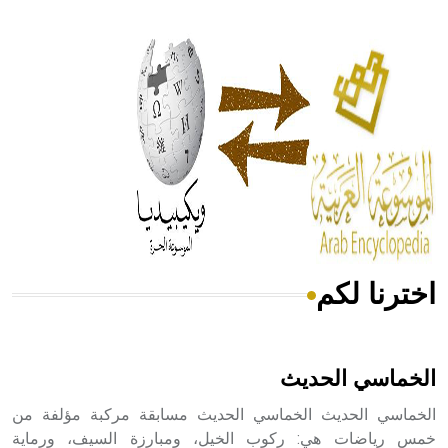
- هل تعلم أن أبقراط كتب في الطب أربعة مؤلفات هي:
الحكم، الأدلة، تنظيم التغذية، ورسالته في جروح الرأس. ويعود
له الفضل بأنه حرر الطب من الدين والفلسفة.
- هل تعلم أن المرجان إفراز حيواني يتكون في البحر ويتركب
من مادة كربونات الكلسيوم، وهو أحمر أو شديد الحمرة وهو
أجود أنواعه، ويمتاز بكبر الحجم ويسمى الش
اخترنا لكم
هل تعلم أن الأبسيد كلمة فرنسية اللفظ تم اعتمادها مصطلحاً
أثرياً يستخدم في العمارة عموماً وفي العمارة الدينية الخاصة
بالكنائس خصوصاً، وفي الإنكليزية أب
الخماسي الحديث
الخماسي الحديث الخماسي الحديث مسابقة مركبة مؤلفة من
خمس رياضات هي: ركوب الخيل، ومبارزة السيف، ورماية