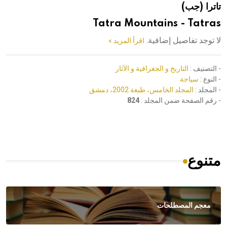
تاترا (جب)
هيئة الموسوعة العربية تطلق موسوعات جديدة في عام 2026
Tatra Mountains - Tatras
لا توجد تفاصيل إضافية.
اقرأ المزيد »
- التصنيف :
التاريخ و الجغرافية و الآثار
- النوع :
سياحة
- المجلد :
المجلد الخامس، طبعة 2002، دمشق
- رقم الصفحة ضمن المجلد :
824
متنوع
معجم المصطلحات