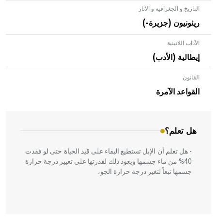
التاريخ و الجغرافية و الآثار
ريئونيون (جزيرة-)
الآداب اللاتينية
إيطالية (الأدب)
القانون
- هل تعلم أن الأبلق نوع من الفنون الهندسية التي ارتبطت
بالعمارة الإسلامية في بلاد الشام ومصر خاصة، حيث يحرص
القواعد الآمرة
المعمار على بناء مداميكه وخاصة في الواجهات
هل تعلم؟
- هل تعلم أن الإبل تستطيع البقاء على قيد الحياة حتى لو فقدت
40% من ماء جسمها ويعود ذلك لقدرتها على تغيير درجة حرارة
جسمها تبعاً لتغير درجة حرارة الجو،