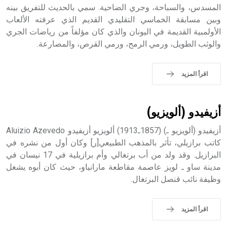
المسدس، والسباحة، وجري الضاحية. سمي بالحديث للتفريق بينه
- هل تعلم أن أبجر Abgar اسم معروف جيداً يعود إلى عدد من
الملوك الذين حكموا مدينة إديسا (الرها) من أبجر الأول وحتى
وبين مسابقة الخماسي التقليدي القديم الذي عرفته الألعاب
التاسع، وهم ينتسبون إلى أسرة أوسروين
الأولمبية القديمة في اليونان والذي كان مؤلفاً من رياضات الجري
والوثب الطويل، ورمي الرمح، ورمي القرص، والمصارعة.
اقرأ المزيد
- هل تعلم أن الأبجدية الكنعانية تتألف من /22/ علامة كتابية
sign تكتب منفصلة غير متصلة، وتعتمد المبدأ الأكوروفوني،
حيث تقتصر القيمة الصوتية للعلامة الك
أزيفيدو (ألويزيو)
أزيفيدو (ألويزيو ـ) (1857ـ1913) ألويزيو أزيفيدو Aluizio Azevedo
كاتب برازيلي، تأثر بالمذهب الطبيعي[ر] وكان أول من نشره في
البرازيل. وقد ولد من أب برتغالي وأم برازيلية في 17 نيسان في
مدينة ساو ـ لويز عاصمة مقاطعة مارانياو، حيث كان أبوه يشغل
وظيفة نائب قنصل البرتغال.
اقرأ المزيد