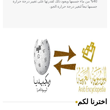
40% من ماء جسمها ويعود ذلك لقدرتها على تغيير درجة حرارة
جسمها تبعاً لتغير درجة حرارة الجو،
- هل تعلم أن أبقراط كتب في الطب أربعة مؤلفات هي:
الحكم، الأدلة، تنظيم التغذية، ورسالته في جروح الرأس. ويعود
له الفضل بأنه حرر الطب من الدين والفلسفة.
- هل تعلم أن المرجان إفراز حيواني يتكون في البحر ويتركب
من مادة كربونات الكلسيوم، وهو أحمر أو شديد الحمرة وهو
أجود أنواعه، ويمتاز بكبر الحجم ويسمى الش
اخترنا لكم
هل تعلم أن الأبسيد كلمة فرنسية اللفظ تم اعتمادها مصطلحاً