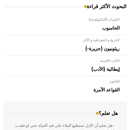
البحوث الأكثر قراءة
التقنيات (التكنولوجية)
الحاسوب
التاريخ و الجغرافية و الآثار
ريئونيون (جزيرة-)
الآداب اللاتينية
إيطالية (الأدب)
القانون
- هل تعلم أن الأبلق نوع من الفنون الهندسية التي ارتبطت
بالعمارة الإسلامية في بلاد الشام ومصر خاصة، حيث يحرص
القواعد الآمرة
المعمار على بناء مداميكه وخاصة في الواجهات
هل تعلم؟
- هل تعلم أن الإبل تستطيع البقاء على قيد الحياة حتى لو فقدت