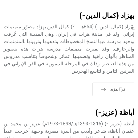
أثرياً يستخدم في العمارة عموماً وفي العمارة الدينية الخاصة
بالكنائس خصوصاً، وفي الإنكليزية أب
بهزاد (كمال الدين-)
بِهْزاد (كمال الدين ـ) (854هـ ـ ؟) كمال الدين بهزاد مصوّر منمنمات
إيراني. ولد في مدينة هرات في إيران، وهي المدينة التي عُرفت
بوجود مدرسة فيها لنسخ المخطوطات وتذهيبها وتزيينها بالمنمنمات
- هل تعلم أن أبجر Abgar اسم معروف جيداً يعود إلى عدد من
الملوك الذين حكموا مدينة إديسا (الرها) من أبجر الأول وحتى
والزخارف. وقد تميزت منمنمات مدرسة هرات هذه بتصوير
التاسع، وهم ينتسبون إلى أسرة أوسروين
المناظر بألوان زاهية وتضمينها عمائر وشخوصاً بتناسب مدروس
بين هذه العناصر. وذلك في المرحلة التيمورية في الفن الإيراني في
القرنين الثامن والتاسع الهجريين.
- هل تعلم أن الأبجدية الكنعانية تتألف من /22/ علامة كتابية
اقرأ المزيد
sign تكتب منفصلة غير متصلة، وتعتمد المبدأ الأكوروفوني،
حيث تقتصر القيمة الصوتية للعلامة الك
أباظة (عزيز-)
أباظة (عزيز -) (1316-1393هـ/1898-1973م) عزيز بن محمد بن
عثمان أباظة، شاعر وأديب من أسرة مصرية وجيهة أخرجت عدداً