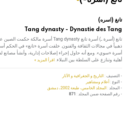
هيئة الموسوعة العربية تطلق موسوعات جديدة في عام 2026
تانغ (اسره)
Tang dynasty - Dynastie des Tang
ذهبياً في مجالات الثقافة والفنون. خلفت أسرة «تانغ» في الحكم أ
أسرة «سوي». ومع أنه حاول إجراء إصلاحات إدارية، وأنشأ مصانع ل
أهلية وتنازع على السلطة بين النبلاء.
اقرأ المزيد »
- التصنيف :
التاريخ و الجغرافية و الآثار
- النوع :
أعلام ومشاهير
- المجلد :
المجلد الخامس، طبعة 2002، دمشق
- رقم الصفحة ضمن المجلد :
871