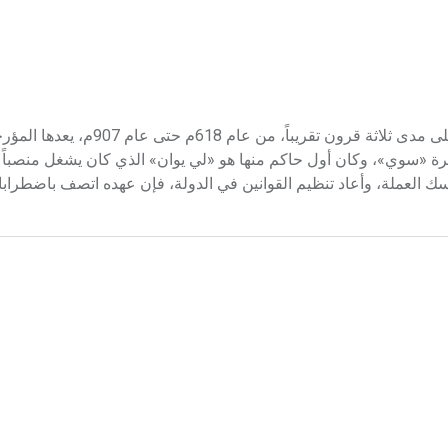
تانغ (أسرة ـ) أسرة تانغ Tang dynasty أسرة مالكة حكمت الصين على مدى ثلاثة قرون
سرة «سوي»، وكان أول حاكم منها هو «لي يوان» الذي كان يشغل منصباً 
سك العملة، وأعاد تنظيم القوانين في الدولة، فإن عهده اتصف باضطرا