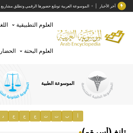
آخر الأخبار
الموسوعة العربية توسّع حضورها الرقمي وتطلق مشاريع معرف
فوز الأستاذ الدكتور وليد محمد السراقبي بجائزة كتارا ل
العلوم التطبيقية
اللغ
جائزة مجمع الملك سلمان العالمي للغة العربية 2025
الأستاذ إياد خالد الطباع مدير عام لهيئة الموسوعة العربية
العلوم البحتة
الحضارة
السيد محمد ياسين صالح وزيرا للثقافة
صدور المجلد الثامن من موسوعة الآثار في سورية
توصيات مجلس الإدارة
الموسوعة الطبية
صدور المجلد السابع من موسوعة الآثار في سورية
صدور المجلد الثامن عشر من الموسوعة الطبية
إعلان..
أ
ب
ت
ث
ج
ح
خ
د
دار الفكر الموزع الحصري لمنشورات هيئة الموسوعة العرب
تانغ (أسرة-)