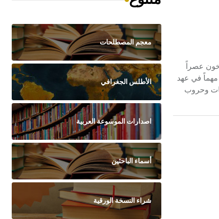
معجم المصطلحات
 تقريباً، من عام 618م حتى عام 907م، يعدها المؤرخون عصراً
مهماً في عهد
الأطلس الجغرافي
بات وحروب
اصدارات الموسوعة العربية
أسماء الباحثين
شراء النسخة الورقية