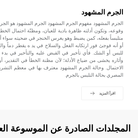
الجرم المشهود
الجرم المشهود مفهوم الجرم المشهود الجرم المشهود هو الجرم
وقوعه، وتكون أدلته ظاهرة بادية للعيان، ومظنّة احتمال الخ
متلبساً بفعله، كمن يضبط وهو يغرس الخنجر في ضحيته سواء أ
أو أنه فوجئ فور ارتكابه الفعل والسلاح في يد ه يقطر دماً و
للبس أو الشك. فأي تأخير في القبض عليه والتأخير في بدء ا
وأثاره يخشى من ضياع الأدلة؛ لآن مظنة الخطأ في التقدير، أو
الاحتمال. وحالة الجرم المشهود معترف بها في معظم التشر
المصري بحالة التلبس بالجرم.
اقرأ المزيد
المجلدات الصادرة عن الموسوعة الع