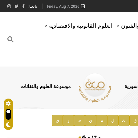
تابعنا:
Friday, Aug 7, 2026
والفنون
العلوم القانونية والاقتصادية
 سورية
موسوعة العلوم والتقانات
ق
ك
ل
م
ن
هـ
و
ي
متنوع