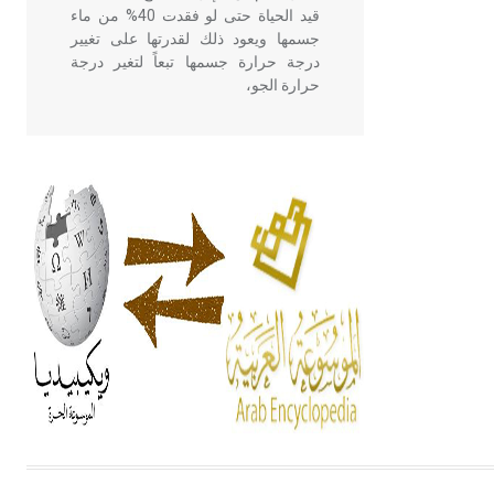
قيد الحياة حتى لو فقدت 40% من ماء
جسمها ويعود ذلك لقدرتها على تغيير
درجة حرارة جسمها تبعاً لتغير درجة
حرارة الجو،
- هل تعلم أن أبقراط كتب في الطب
أربعة مؤلفات هي: الحكم، الأدلة، تنظيم
التغذية، ورسالته في جروح الرأس.
ويعود له الفضل بأنه حرر الطب من
الدين والفلسفة.
- هل تعلم أن المرجان إفراز حيواني
يتكون في البحر ويتركب من مادة
كربونات الكلسيوم، وهو أحمر أو شديد
الحمرة وهو أجود أنواعه، ويمتاز بكبر
الحجم ويسمى الش
هل تعلم أن الأبسيد كلمة فرنسية اللفظ