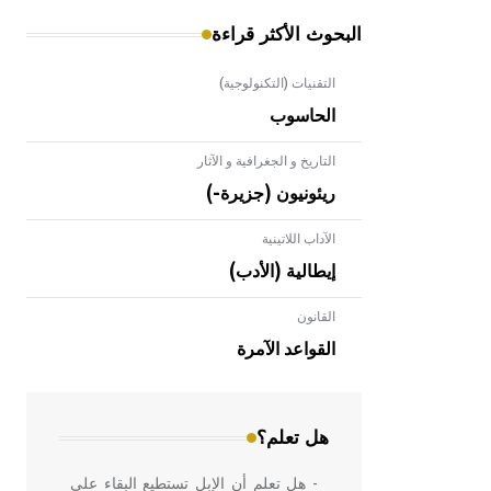
البحوث الأكثر قراءة
التقنيات (التكنولوجية)
الحاسوب
التاريخ و الجغرافية و الآثار
ريئونيون (جزيرة-)
الآداب اللاتينية
إيطالية (الأدب)
القانون
- هل تعلم أن الأبلق نوع من الفنون
الهندسية التي ارتبطت بالعمارة الإسلامية
القواعد الآمرة
في بلاد الشام ومصر خاصة، حيث يحرص
المعمار على بناء مداميكه وخاصة في
الواجهات
هل تعلم؟
- هل تعلم أن الإبل تستطيع البقاء على