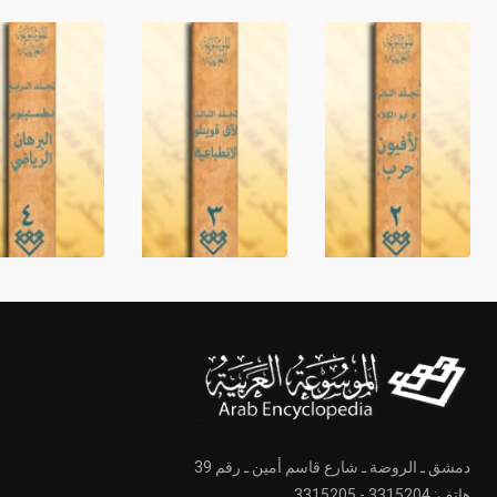
دمشق ـ الروضة ـ شارع قاسم أمين ـ رقم 39
هاتف: 3315204 - 3315205