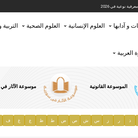
ية نوعية في 2026
تحقيق المخطوطات في العاصمة القطرية الدوحة
ات و آدابها
العلوم الإنسانية
العلوم الصحية
التربية 
 العربية
الموسوعة القانونية
موسوعة الآثار في
ذ
ر
ز
س
ش
ص
ض
ط
ظ
ع
غ
ف
ية