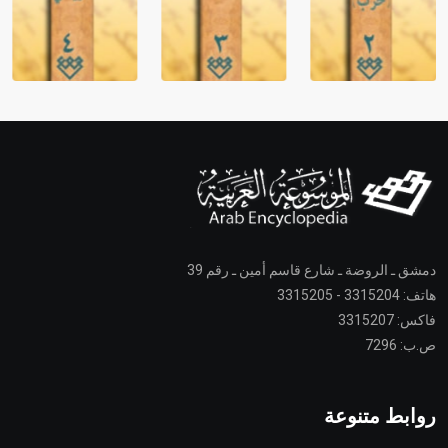
دمشق ـ الروضة ـ شارع قاسم أمين ـ رقم 39
هاتف: 3315204 - 3315205
فاكس: 3315207
ص.ب: 7296
روابط متنوعة