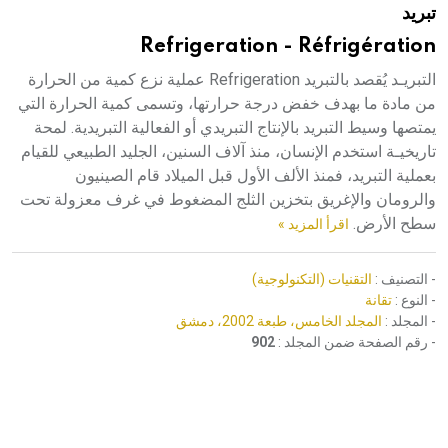
تبريد
هيئة الموسوعة العربية تطلق موسوعات جديدة في عام 2026
Refrigeration - Réfrigération
التبريـد يُقصد بالتبريد Refrigeration عملية نزع كمية من الحرارة
من مادة ما بهدف خفض درجة حرارتها، وتسمى كمية الحرارة التي
يمتصها وسيط التبريد بالإنتاج التبريدي أو الفعالية التبريدية. لمحة
تاريخيـة استخدم الإنسان، منذ آلاف السنين، الجليد الطبيعي للقيام
بعملية التبريد، فمنذ الألف الأول قبل الميلاد قام الصينيون
والرومان والإغريق بتخزين الثلج المضغوط في غرف معزولة تحت
سطح الأرض.
اقرأ المزيد »
- التصنيف :
التقنيات (التكنولوجية)
- النوع :
تقانة
- المجلد :
المجلد الخامس، طبعة 2002، دمشق
- رقم الصفحة ضمن المجلد :
902