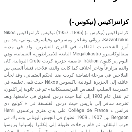
هل تعلم أن الأبسيد كلمة فرنسية اللفظ تم اعتمادها مصطلحاً
أثرياً يستخدم في العمارة عموماً وفي العمارة الدينية الخاصة
بالكنائس خصوصاً، وفي الإنكليزية أب
كزانتزاكيس (نيكوس-)
كزانتزاكيس (نيكوس ـ) (1885ـ 1957) نيكوس كَزانتزاكيس Nikos
Kazantzakis، روائي وشاعر ومسرحي وفيلسوف يوناني، يعد من
أبرز الشخصيات الثقافية في القرن العشرين. ولد في مدينة
- هل تعلم أن أبجر Abgar اسم معروف جيداً يعود إلى عدد من
الملوك الذين حكموا مدينة إديسا (الرها) من أبجر الأول وحتى
ميغالوكاسترو Megalokastro التابعة للامبراطورية العثمانية، وهي
التاسع، وهم ينتسبون إلى أسرة أوسروين
اليوم إيراكليون Iráklion عاصمة جزيرة كريت Crete اليونانية. كان
والده مزارعاً وتاجر أعلاف كما كانت والدته فلاحة، فنشأ الصبي بين
الفلاحين في مرحلة انتفاضة كريت ضد الحكم العثماني، وقد لجأت
عائلته إلى الجزيرة اليونانية ناكسوس Náxos حيث تلقى تعليمه في
«مدرسة الصليب المقدس الفرنسيسكانية» ثم في ثانوية إيراكليون،
- هل تعلم أن الأبجدية الكنعانية تتألف من /22/ علامة كتابية
ثم انتقل عام 1903 إلى أثينا حيث درس الحقوق في جامعتها. وبعد
sign تكتب منفصلة غير متصلة، وتعتمد المبدأ الأكوروفوني،
تخرجه سافر إلى باريس حيث درس الفلسفة في « كوليج دي
حيث تقتصر القيمة الصوتية للعلامة الك
فرانس » Collège de France على يدي هنري برغسون Henri
Bergson بين 1907 ـ 1909. تطوع في الجيش اليوناني وشارك في
حرب البلقان، ثم قام برحلات طويلة إلى إنكلترا وإسبانيا وروسيا
ومصر وفلسطين واليابان والصين، ونشر كثيراً من كتب الرحلات