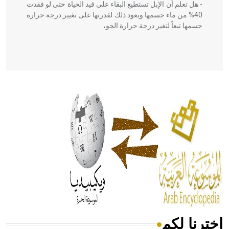
- هل تعلم أن الإبل تستطيع البقاء على قيد الحياة حتى لو فقدت
40% من ماء جسمها ويعود ذلك لقدرتها على تغيير درجة حرارة
جسمها تبعاً لتغير درجة حرارة الجو،
- هل تعلم أن أبقراط كتب في الطب أربعة مؤلفات هي:
الحكم، الأدلة، تنظيم التغذية، ورسالته في جروح الرأس. ويعود
له الفضل بأنه حرر الطب من الدين والفلسفة.
- هل تعلم أن المرجان إفراز حيواني يتكون في البحر ويتركب
من مادة كربونات الكلسيوم، وهو أحمر أو شديد الحمرة وهو
أجود أنواعه، ويمتاز بكبر الحجم ويسمى الش
اخترنا لكم