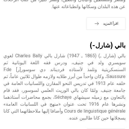
عن هذه البلدان وسكانها وانطباعاته عنها.
اقرأ المزيد
بالي (شارل-)
بالي (شارل ـ) (1865 ـ 1947) شارل بالي Charles Bally لغوي
سويسري ولد في جنيف، ودرس فقه اللغة اليونانية ثم
السنسكريتية وتلمذ لأستاذه فرديناند دي سوسور[ر] F.de
Saussure، وكان واحداً من أبرز طلابه ولازمه طوال ثلاثين عاماً، ثم
خلفه عام 1913 في تدريس النحو المقارن واللسانيات العامة في
جامعة جنيف. ولمّا كان بالي الوريث العلمي لسوسور، فقد قام
بالتعاون مع زميله سيشهاي Séchaye، بجمع محاضرات أستاذهما
ونشرها عام 1916 تحت عنوان «منهج في اللسانيات العامة»
Cours de linguistique générale وأضافا إليها ملاحظاتهما التي كانا
يسجلانها حين كانا طالبين عنده.