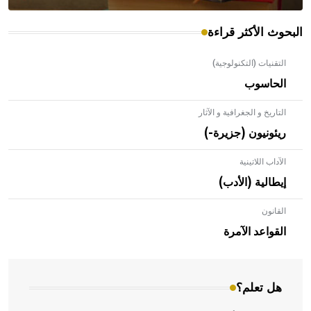
البحوث الأكثر قراءة
التقنيات (التكنولوجية)
الحاسوب
التاريخ و الجغرافية و الآثار
ريئونيون (جزيرة-)
الآداب اللاتينية
إيطالية (الأدب)
القانون
- هل تعلم أن الأبلق نوع من الفنون الهندسية التي ارتبطت
بالعمارة الإسلامية في بلاد الشام ومصر خاصة، حيث يحرص
القواعد الآمرة
المعمار على بناء مداميكه وخاصة في الواجهات
هل تعلم؟