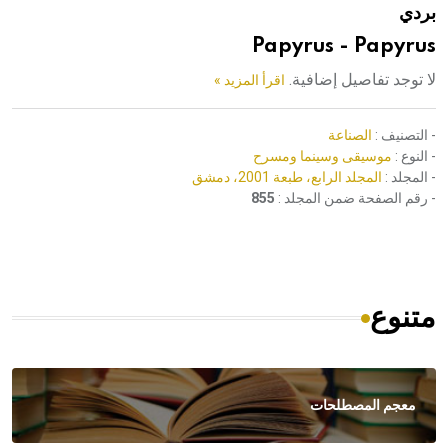
بردي
هيئة الموسوعة العربية تطلق موسوعات جديدة في عام 2026
Papyrus - Papyrus
لا توجد تفاصيل إضافية.
اقرأ المزيد »
- التصنيف :
الصناعة
- النوع :
موسيقى وسينما ومسرح
- المجلد :
المجلد الرابع، طبعة 2001، دمشق
- رقم الصفحة ضمن المجلد :
855
متنوع
معجم المصطلحات