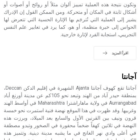
وتكون نتيجة هذه العملية تمييز ألوان مثلاً أو روائح أو أصوات أو
- هل تعلم أن أبجر Abgar اسم معروف جيداً يعود إلى عدد من
الملوك الذين حكموا مدينة إديسا (الرها) من أبجر الأول وحتى
أشكال ثابتة في المكان أو متحركة. ومن الممكن القول إن الإدراك
التاسع، وهم ينتسبون إلى أسرة أوسروين
يشير إلى العملية التي تُترجَم بها الإثارة الحسية التي تتعرض لها
الحواس إلى خبرة منظمة، أو هو، كما يرد في تعابير علم النفس
التجريبي، استجابة الفرد لإثارة خارجية.
- هل تعلم أن الأبجدية الكنعانية تتألف من /22/ علامة كتابية
اقرأ المزيد
sign تكتب منفصلة غير متصلة، وتعتمد المبدأ الأكوروفوني،
حيث تقتصر القيمة الصوتية للعلامة الك
آجانتا
آجانتا تقع كهوف آجانتا Ajanta الشهيرة في إقليم الدكن Deccan،
بمنطقة حيدر آباد من الهند وتبعد نحو 105كم عن مدينة أورنغ أباد
Aurrangabad في ولاية ماهاراشترا Maharashtra في أواسط الهند
وغربيها. وقد ظهرت في هذا الموقع نهضة فنية استمرت نحو خمسة
قرون ونيف بين القرنين الأول والسابع بعد الميلاد، وبرزت هذه
النهضة في ثلاثين كهفاً ضخماً محفورة في الصخور وتبدو مصطفة
في أعلى وادي نهر الغانج في ما يشبه مدينة دينية. وتتميز هذه