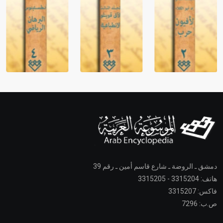
دمشق ـ الروضة ـ شارع قاسم أمين ـ رقم 39
هاتف: 3315204 - 3315205
فاكس: 3315207
ص.ب: 7296