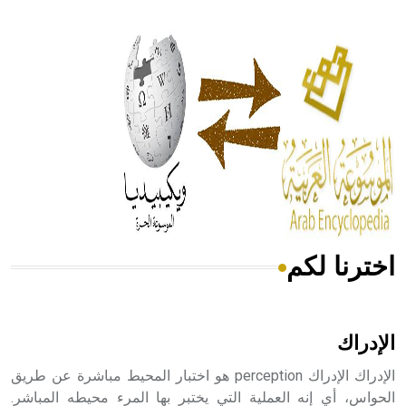
- هل تعلم أن أبقراط كتب في الطب أربعة مؤلفات هي:
الحكم، الأدلة، تنظيم التغذية، ورسالته في جروح الرأس. ويعود
له الفضل بأنه حرر الطب من الدين والفلسفة.
- هل تعلم أن المرجان إفراز حيواني يتكون في البحر ويتركب
من مادة كربونات الكلسيوم، وهو أحمر أو شديد الحمرة وهو
أجود أنواعه، ويمتاز بكبر الحجم ويسمى الش
اخترنا لكم
هل تعلم أن الأبسيد كلمة فرنسية اللفظ تم اعتمادها مصطلحاً
أثرياً يستخدم في العمارة عموماً وفي العمارة الدينية الخاصة
بالكنائس خصوصاً، وفي الإنكليزية أب
الإدراك
الإدراك الإدراك perception هو اختبار المحيط مباشرة عن طريق
الحواس، أي إنه العملية التي يختبر بها المرء محيطه المباشر.