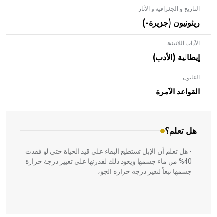
التاريخ و الجغرافية و الآثار
ريئونيون (جزيرة-)
الآداب اللاتينية
إيطالية (الأدب)
القانون
- هل تعلم أن الأبلق نوع من الفنون الهندسية التي ارتبطت
بالعمارة الإسلامية في بلاد الشام ومصر خاصة، حيث يحرص
القواعد الآمرة
المعمار على بناء مداميكه وخاصة في الواجهات
هل تعلم؟
- هل تعلم أن الإبل تستطيع البقاء على قيد الحياة حتى لو فقدت
40% من ماء جسمها ويعود ذلك لقدرتها على تغيير درجة حرارة
جسمها تبعاً لتغير درجة حرارة الجو،