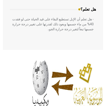
هل تعلم؟
- هل تعلم أن الإبل تستطيع البقاء على قيد الحياة حتى لو فقدت
40% من ماء جسمها ويعود ذلك لقدرتها على تغيير درجة حرارة
جسمها تبعاً لتغير درجة حرارة الجو،
- هل تعلم أن أبقراط كتب في الطب أربعة مؤلفات هي:
الحكم، الأدلة، تنظيم التغذية، ورسالته في جروح الرأس. ويعود
له الفضل بأنه حرر الطب من الدين والفلسفة.
- هل تعلم أن المرجان إفراز حيواني يتكون في البحر ويتركب
من مادة كربونات الكلسيوم، وهو أحمر أو شديد الحمرة وهو
أجود أنواعه، ويمتاز بكبر الحجم ويسمى الش