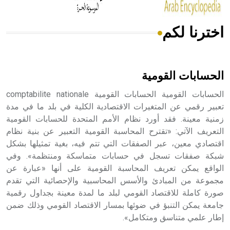
اخترنا لكم
هل تعلم أن الأبسيد كلمة فرنسية اللفظ تم اعتمادها مصطلحاً
أثرياً يستخدم في العمارة عموماً وفي العمارة الدينية الخاصة
بالكنائس خصوصاً، وفي الإنكليزية أب
الحسابات القومية
الحسابات القومية الحسابات القومية comptabilite nationale
تعبير رقمي عن المتغيرات الاقتصادية الكلية في بلد ما في مدة
زمنية معينة. فقد أورد نظام الأمم المتحدة للحسابات القومية
- هل تعلم أن أبجر Abgar اسم معروف جيداً يعود إلى عدد من
الملوك الذين حكموا مدينة إديسا (الرها) من أبجر الأول وحتى
التعريف الآتي: «تقترح المحاسبة القومية التعبير عن بنية نظام
التاسع، وهم ينتسبون إلى أسرة أوسروين
اقتصادي معين، عبر الصفقات التي تتم فيه، بغية تمثيلها بشكل
شبكة صفقات تسجل في حسابات متماسكة ومنتظمة». وفي
الواقع يمكن تعريف المحاسبة القومية على أنها «عبارة عن
مجموعة من المبادئ والأسس المحاسبية والإحصائية التي تقدم
صورة كاملة للاقتصاد القومي لبلد ما لمدة معينة بجداول رقمية
- هل تعلم أن الأبجدية الكنعانية تتألف من /22/ علامة كتابية
جامعة يمكن التنبؤ في ضوئها بمسار الاقتصاد القومي وذلك ضمن
sign تكتب منفصلة غير متصلة، وتعتمد المبدأ الأكوروفوني،
إطار علمي متناسق ومتكامل».
حيث تقتصر القيمة الصوتية للعلامة الك