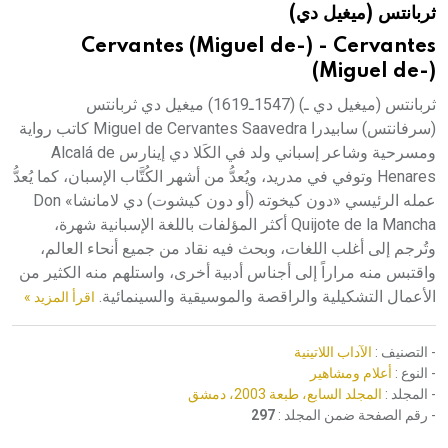
ثربانتس (ميغيل دي)
هيئة الموسوعة العربية تطلق موسوعات جديدة في عام 2026
Cervantes (Miguel de-) - Cervantes
(Miguel de-)
ثربانتس (ميغيل دي ـ) (1547ـ1619) ميغيل دي ثربانتس
(سرفانتس) سابيدرا Miguel de Cervantes Saavedra كاتب رواية
ومسرحية وشاعر إسباني ولد في الكَلا دي إينارس Alcalá de
Henares وتوفي في مدريد، ويُعدُّ من أشهر الكُتَّاب الإسبان، كما يُعدُّ
عمله الرئيسي «دون كيخوته (أو دون كيشوت) دي لامانشا» Don
Quijote de la Mancha أكثر المؤلفات باللغة الإسبانية شهرة،
وتُرجم إلى أغلب اللغات، وبحث فيه نقاد من جميع أنحاء العالم،
واقتبس منه مراراً إلى أجناس أدبية أخرى، واستلهم منه الكثير من
الأعمال التشكيلية والراقصة والموسيقية والسينمائية.
اقرأ المزيد »
- التصنيف :
الآداب اللاتينية
- النوع :
أعلام ومشاهير
- المجلد :
المجلد السابع، طبعة 2003، دمشق
- رقم الصفحة ضمن المجلد :
297