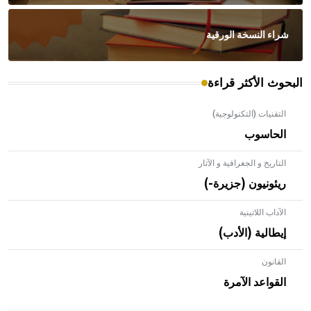
شراء النسخة الورقية
البحوث الأكثر قراءة
التقنيات (التكنولوجية)
الحاسوب
التاريخ و الجغرافية و الآثار
ريئونيون (جزيرة-)
الآداب اللاتينية
إيطالية (الأدب)
القانون
- هل تعلم أن الأبلق نوع من الفنون الهندسية التي ارتبطت
بالعمارة الإسلامية في بلاد الشام ومصر خاصة، حيث يحرص
القواعد الآمرة
المعمار على بناء مداميكه وخاصة في الواجهات