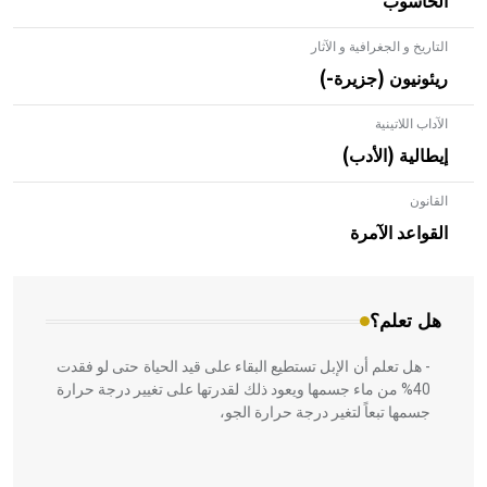
الحاسوب
التاريخ و الجغرافية و الآثار
ريئونيون (جزيرة-)
الآداب اللاتينية
إيطالية (الأدب)
القانون
- هل تعلم أن الأبلق نوع من الفنون الهندسية التي ارتبطت
بالعمارة الإسلامية في بلاد الشام ومصر خاصة، حيث يحرص
القواعد الآمرة
المعمار على بناء مداميكه وخاصة في الواجهات
هل تعلم؟
- هل تعلم أن الإبل تستطيع البقاء على قيد الحياة حتى لو فقدت
40% من ماء جسمها ويعود ذلك لقدرتها على تغيير درجة حرارة
جسمها تبعاً لتغير درجة حرارة الجو،