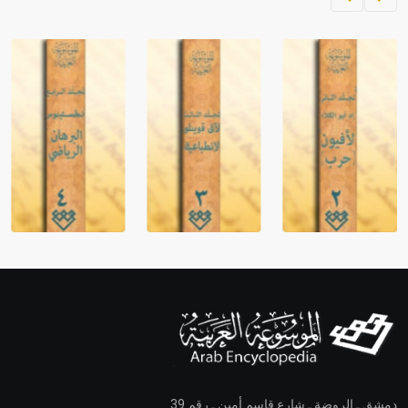
دمشق ـ الروضة ـ شارع قاسم أمين ـ رقم 39