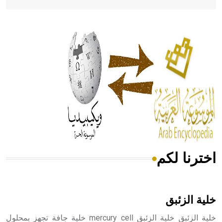
- هل تعلم أن أبقراط كتب في الطب أربعة مؤلفات هي:
الحكم، الأدلة، تنظيم التغذية، ورسالته في جروح الرأس. ويعود
له الفضل بأنه حرر الطب من الدين والفلسفة.
- هل تعلم أن المرجان إفراز حيواني يتكون في البحر ويتركب
من مادة كربونات الكلسيوم، وهو أحمر أو شديد الحمرة وهو
أجود أنواعه، ويمتاز بكبر الحجم ويسمى الش
اخترنا لكم
هل تعلم أن الأبسيد كلمة فرنسية اللفظ تم اعتمادها مصطلحاً
أثرياً يستخدم في العمارة عموماً وفي العمارة الدينية الخاصة
بالكنائس خصوصاً، وفي الإنكليزية أب
خلية الزئبق
خلية الزئبق خلية الزئبق mercury cell خلية جافة تجهز بمحلول