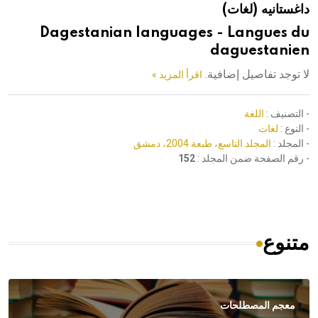
داغستانيه (لغات)
هيئة الموسوعة العربية تطلق موسوعات جديدة في عام 2026
Dagestanian languages - Langues du
daguestanien
لا توجد تفاصيل إضافية.
اقرأ المزيد »
- التصنيف :
اللغة
- النوع :
لغات
- المجلد :
المجلد التاسع، طبعة 2004، دمشق
- رقم الصفحة ضمن المجلد :
152
متنوع
معجم المصطلحات