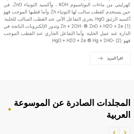
كهرليتي من ماءات البوتاسيوم KOH ، وأكسيد التوتياء ZnO، في
حين يستخدم كقطب سالب لها التوتياء Zn وأما قطبها الموجب فهو
- هل تعلم أن أبجر Abgar اسم معروف جيداً يعود إلى عدد من
الملوك الذين حكموا مدينة إديسا (الرها) من أبجر الأول وحتى
أكسيد الزئبق HgO. يجري التفاعل الآتي عند القطب السالب للخلية:
التاسع، وهم ينتسبون إلى أسرة أوسروين
Zn + 2OH- ® ZnO + H2O + 2e (1) وتدور الإلكترونات الناتجة في
الدارة عند عمل الخلية. وأما التفاعل الجاري عند القطب الموجب
فهو: HgO + H2O + 2e ® Hg + 2HO- (2)
- هل تعلم أن الأبجدية الكنعانية تتألف من /22/ علامة كتابية
اقرأ المزيد
sign تكتب منفصلة غير متصلة، وتعتمد المبدأ الأكوروفوني،
حيث تقتصر القيمة الصوتية للعلامة الك
المجلدات الصادرة عن الموسوعة
العربية