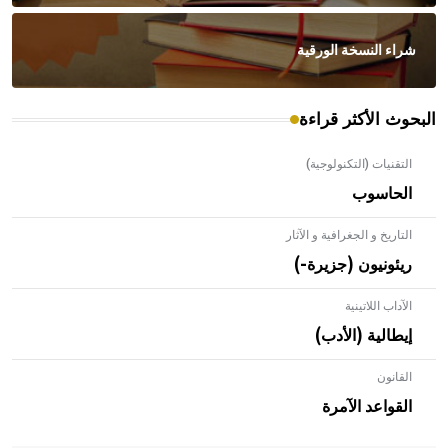
شراء النسخة الورقية
البحوث الأكثر قراءة
التقنيات (التكنولوجية)
الحاسوب
التاريخ و الجغرافية و الآثار
ريئونيون (جزيرة-)
الآداب اللاتينية
إيطالية (الأدب)
القانون
- هل تعلم أن الأبلق نوع من الفنون الهندسية التي ارتبطت
بالعمارة الإسلامية في بلاد الشام ومصر خاصة، حيث يحرص
القواعد الآمرة
المعمار على بناء مداميكه وخاصة في الواجهات