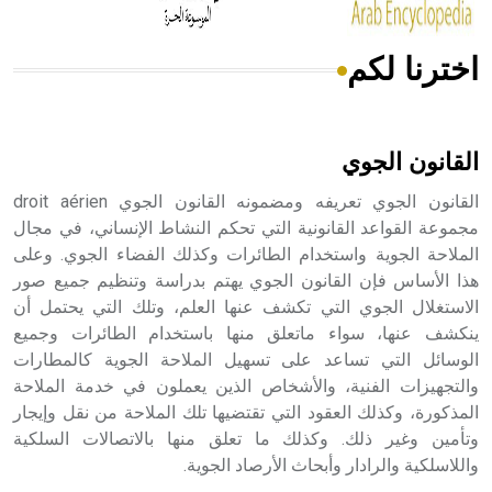
اخترنا لكم
هل تعلم أن الأبسيد كلمة فرنسية اللفظ تم اعتمادها مصطلحاً
أثرياً يستخدم في العمارة عموماً وفي العمارة الدينية الخاصة
بالكنائس خصوصاً، وفي الإنكليزية أب
القانون الجوي
القانون الجوي تعريفه ومضمونه القانون الجوي droit aérien
مجموعة القواعد القانونية التي تحكم النشاط الإنساني، في مجال
الملاحة الجوية واستخدام الطائرات وكذلك الفضاء الجوي. وعلى
- هل تعلم أن أبجر Abgar اسم معروف جيداً يعود إلى عدد من
الملوك الذين حكموا مدينة إديسا (الرها) من أبجر الأول وحتى
هذا الأساس فإن القانون الجوي يهتم بدراسة وتنظيم جميع صور
التاسع، وهم ينتسبون إلى أسرة أوسروين
الاستغلال الجوي التي تكشف عنها العلم، وتلك التي يحتمل أن
ينكشف عنها، سواء ماتعلق منها باستخدام الطائرات وجميع
الوسائل التي تساعد على تسهيل الملاحة الجوية كالمطارات
والتجهيزات الفنية، والأشخاص الذين يعملون في خدمة الملاحة
المذكورة، وكذلك العقود التي تقتضيها تلك الملاحة من نقل وإيجار
- هل تعلم أن الأبجدية الكنعانية تتألف من /22/ علامة كتابية
وتأمين وغير ذلك. وكذلك ما تعلق منها بالاتصالات السلكية
sign تكتب منفصلة غير متصلة، وتعتمد المبدأ الأكوروفوني،
واللاسلكية والرادار وأبحاث الأرصاد الجوية.
حيث تقتصر القيمة الصوتية للعلامة الك