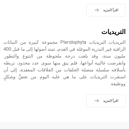
اقرأ المزيد
التريديات
التريديات التريديات Pteridophyta مجموعة كبيرة من النباتات
الراقية غير البذرية الموغلة في القدم، تمتد أصولها إلى ما قبل 400
مليون سنة، وقد بلغت درجة ملحوظة من التنوع والتطور.
وانقرضت غالبية أنواعها، فلم يبق منها سوى عدد محدود، تربطه
بأسلافه سلسلة متصلة الحلقات من العلاقات المعقدة، إلى أن
استقرت التريديات على ما هي عليه اليوم من تعضٍّ وشكلٍ
ووظيفة.
اقرأ المزيد