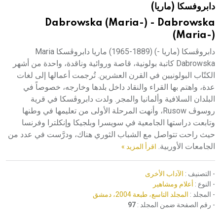
دابروفسكا (ماريا)
هيئة الموسوعة العربية تطلق موسوعات جديدة في عام 2026
Dabrowska (Maria-) - Dabrowska
(Maria-)
دابروڤسكا (ماريا -) (1889-1965) ماريا دابروڤسكا Maria
Dabrowska كاتبة بولونية، قاصة وروائية وناقدة، واحدة من أشهر
الكتّاب البولونيين في القرن العشرين. تُرجمت أعمالها إلى لغات
عدة، واهتم بها القراء والنقاد داخل بلدها وخارجه، خصوصاً في
البلدان السلافية وألمانيا والمجر. ولدت دابروڤسكا في قرية
روسوڤ Rusow، وأنهت المرحلة الأولى من تعليمها في وطنها
وتابعت دراستها الجامعية في سويسرا وبلجيكا وإنكلترا وفرنسا
حيث راحت تتواصل مع الشباب الثوري هناك، ودرَّست في عدد من
الجامعات الأوربية.
اقرأ المزيد »
- التصنيف :
الآداب الأخرى
- النوع :
أعلام ومشاهير
- المجلد :
المجلد التاسع، طبعة 2004، دمشق
- رقم الصفحة ضمن المجلد :
97