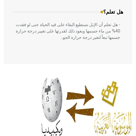
هل تعلم؟
- هل تعلم أن الإبل تستطيع البقاء على قيد الحياة حتى لو فقدت
40% من ماء جسمها ويعود ذلك لقدرتها على تغيير درجة حرارة
جسمها تبعاً لتغير درجة حرارة الجو،
- هل تعلم أن أبقراط كتب في الطب أربعة مؤلفات هي:
الحكم، الأدلة، تنظيم التغذية، ورسالته في جروح الرأس. ويعود
له الفضل بأنه حرر الطب من الدين والفلسفة.
- هل تعلم أن المرجان إفراز حيواني يتكون في البحر ويتركب
من مادة كربونات الكلسيوم، وهو أحمر أو شديد الحمرة وهو
أجود أنواعه، ويمتاز بكبر الحجم ويسمى الش