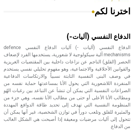
اخترنا لكم
هل تعلم أن الأبسيد كلمة فرنسية اللفظ تم اعتمادها مصطلحاً
أثرياً يستخدم في العمارة عموماً وفي العمارة الدينية الخاصة
بالكنائس خصوصاً، وفي الإنكليزية أب
الدفاع النفسي (آليات-)
الدفاع النفسي (آليات -) آليات الدفاع النفسي defence
mechanisms آلية سيكولوجية لا شعورية، يستخدمها الفرد لإضعاف
الحصر (القلق) الناجم عن نزاعات داخلية بين المقتضيات الغريزية
- هل تعلم أن أبجر Abgar اسم معروف جيداً يعود إلى عدد من
الملوك الذين حكموا مدينة إديسا (الرها) من أبجر الأول وحتى
والقوانين الأخلاقية والاجتماعية، وهو مفهوم تحليلي نفسي يستخدم
التاسع، وهم ينتسبون إلى أسرة أوسروين
في وصف البنى النفسية الثابتة نسبياً والارتكاسات الدفاعية
المنفردة اللاشعورية التي يحول الأنا بمساعدتها حماية نفسه من
الصراعات النفسية التي يمكن أن تنشأ عن التباعد بين رغبات الهُو
ومطالب الأنا الأعلى أو حتى من مطالب الأنا نفسه، وهي جزء من
المنظومة النفسية التي تهدف إلى تحديد طاقة الدوافع المهددة
- هل تعلم أن الأبجدية الكنعانية تتألف من /22/ علامة كتابية
والمثيرة للقلق وتلعب دوراً في توازن الشخصية، غير أنها يمكن أن
sign تكتب منفصلة غير متصلة، وتعتمد المبدأ الأكوروفوني،
تتحول إلى آليات مرضيات ومعيقة إذا أصبحت هي الشكل الغالب
حيث تقتصر القيمة الصوتية للعلامة الك
من الدفاع.