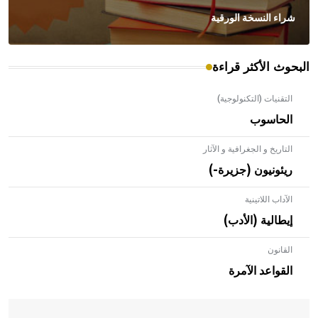
شراء النسخة الورقية
البحوث الأكثر قراءة
التقنيات (التكنولوجية)
الحاسوب
التاريخ و الجغرافية و الآثار
ريئونيون (جزيرة-)
الآداب اللاتينية
إيطالية (الأدب)
القانون
- هل تعلم أن الأبلق نوع من الفنون الهندسية التي ارتبطت
بالعمارة الإسلامية في بلاد الشام ومصر خاصة، حيث يحرص
القواعد الآمرة
المعمار على بناء مداميكه وخاصة في الواجهات