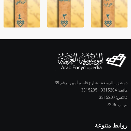
دمشق ـ الروضة ـ شارع قاسم أمين ـ رقم 39
هاتف: 3315204 - 3315205
فاكس: 3315207
ص.ب: 7296
روابط متنوعة