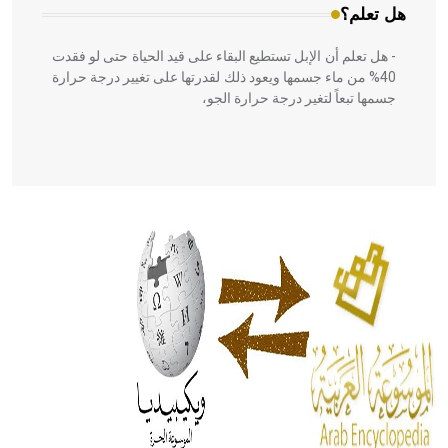
هل تعلم؟
- هل تعلم أن الإبل تستطيع البقاء على قيد الحياة حتى لو فقدت
40% من ماء جسمها ويعود ذلك لقدرتها على تغيير درجة حرارة
جسمها تبعاً لتغير درجة حرارة الجو،
- هل تعلم أن أبقراط كتب في الطب أربعة مؤلفات هي:
الحكم، الأدلة، تنظيم التغذية، ورسالته في جروح الرأس. ويعود
له الفضل بأنه حرر الطب من الدين والفلسفة.
- هل تعلم أن المرجان إفراز حيواني يتكون في البحر ويتركب
من مادة كربونات الكلسيوم، وهو أحمر أو شديد الحمرة وهو
أجود أنواعه، ويمتاز بكبر الحجم ويسمى الش