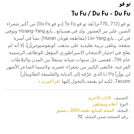
تو فو
هيئة الموسوعة العربية تطلق موسوعات جديدة في عام 2026
Tu Fu / Du Fu - Du Fu
تو فو (712 ـ770م) يُعد تو فو Tu Fu (دو فو Du Fu) من أكبر شعراء
الصين على مر العصور. ولد في هسيانغ ـ يانغ Hsiang-Yang وتوفي
في لي ـ يانغ Lei-Yang (مقاطعة هونان Hunan). نشأ في أسرة
مثقفة، وتلقى تربية تقليدية على مذهب كونفوشيوس[ر]، إلا أنه لم
يفلح في اجتياز الامتحان الامبراطوري المؤهل للوظائف الرسمية
عام 736، فقضى جل سنوات شبابه متنقلاً بين المدن والبلاطات
الفرعية، فالتقى الكثير من شعراء عصره، ولاسيما الشاعر الأشهر
لي بو[ر] Li Po الذي عرَّفه إلى الديانة والفلسفة الطاوية[ر]
Taoism، لكنه لم يقنعه بالتحول إليها.
اقرأ المزيد »
- التصنيف :
الآداب الأخرى
- النوع :
أعلام ومشاهير
- المجلد :
المجلد السابع، طبعة 2003، دمشق
- رقم الصفحة ضمن المجلد :
72