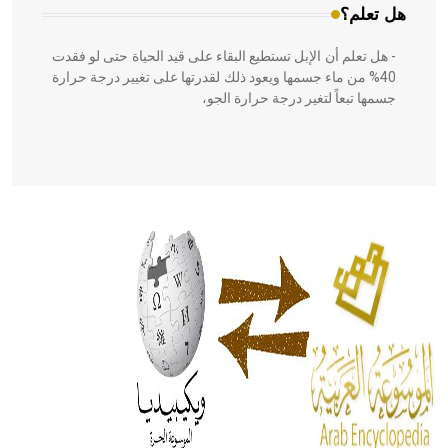
هل تعلم؟
- هل تعلم أن الإبل تستطيع البقاء على قيد الحياة حتى لو فقدت
40% من ماء جسمها ويعود ذلك لقدرتها على تغيير درجة حرارة
جسمها تبعاً لتغير درجة حرارة الجو،
- هل تعلم أن أبقراط كتب في الطب أربعة مؤلفات هي:
الحكم، الأدلة، تنظيم التغذية، ورسالته في جروح الرأس. ويعود
له الفضل بأنه حرر الطب من الدين والفلسفة.
- هل تعلم أن المرجان إفراز حيواني يتكون في البحر ويتركب
من مادة كربونات الكلسيوم، وهو أحمر أو شديد الحمرة وهو
أجود أنواعه، ويمتاز بكبر الحجم ويسمى الش