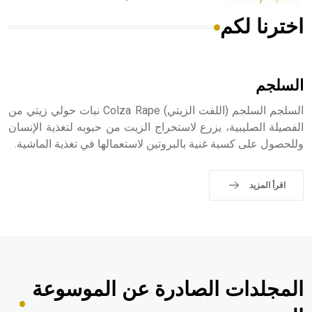
اخترنا لكم
هل تعلم أن الأبسيد كلمة فرنسية اللفظ تم اعتمادها مصطلحاً
أثرياً يستخدم في العمارة عموماً وفي العمارة الدينية الخاصة
بالكنائس خصوصاً، وفي الإنكليزية أب
السلجم
السلجم السلجم (اللفت الزيتي) Colza Rape نبات حولي زيتي من
الفصيلة الصليبية، يزرع لاستخراج الزيت من حبوبه لتغذية الإنسان
وللحصول على كسبة غنية بالبروتين لاستعمالها في تغذية الماشية.
- هل تعلم أن أبجر Abgar اسم معروف جيداً يعود إلى عدد من
الملوك الذين حكموا مدينة إديسا (الرها) من أبجر الأول وحتى
التاسع، وهم ينتسبون إلى أسرة أوسروين
اقرأ المزيد
- هل تعلم أن الأبجدية الكنعانية تتألف من /22/ علامة كتابية
sign تكتب منفصلة غير متصلة، وتعتمد المبدأ الأكوروفوني،
حيث تقتصر القيمة الصوتية للعلامة الك
المجلدات الصادرة عن الموسوعة