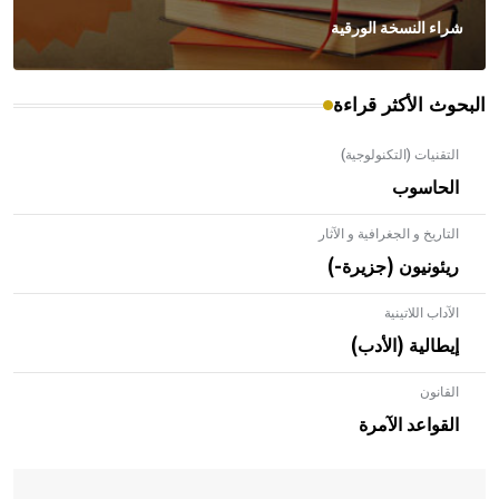
شراء النسخة الورقية
البحوث الأكثر قراءة
التقنيات (التكنولوجية)
الحاسوب
التاريخ و الجغرافية و الآثار
ريئونيون (جزيرة-)
الآداب اللاتينية
إيطالية (الأدب)
القانون
- هل تعلم أن الأبلق نوع من الفنون الهندسية التي ارتبطت
بالعمارة الإسلامية في بلاد الشام ومصر خاصة، حيث يحرص
القواعد الآمرة
المعمار على بناء مداميكه وخاصة في الواجهات