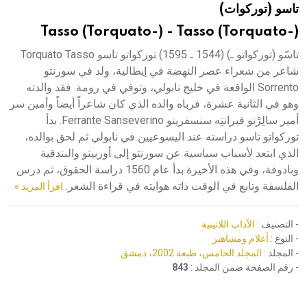
تاسو (توركوات)
هيئة الموسوعة العربية تطلق موسوعات جديدة في عام 2026
Tasso (Torquato-) - Tasso (Torquato-)
تاسّو (توركواتو ـ) (1544 ـ 1595) توركواتو تاسو Torquato Tasso
شاعر من شعراء عصر النهضة في إيطالية، ولد في سورنتو
Sorrento الواقعة في خليج نابولي، وتوفي في رومة. فقد والدته
وهو في الثانية عشرة، فرباه والده الذي كان شاعراً أيضاً وأمين سر
أمير سالِرْنو فيرانتِه سنسفرينو Ferrante Sanseverino. بدأ
توركواتو تاسو دراسته عند اليسوعيين في نابولي ثم لحق بوالده،
الذي ابتعد لأسباب سياسية عن سورنتو إلى أوربينو والبندقية
وبادوفة، وفي هذه الأخيرة بدأ عام 1560 دراسة الحقوق، ثم درس
الفلسفة وتابع في الوقت ذاته هوايته في قراءة الشعر.
اقرأ المزيد »
- التصنيف :
الآداب اللاتينية
- النوع :
أعلام ومشاهير
- المجلد :
المجلد الخامس، طبعة 2002، دمشق
- رقم الصفحة ضمن المجلد :
843