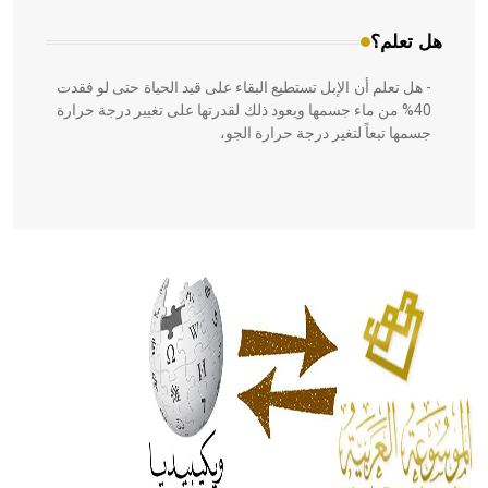
هل تعلم؟
- هل تعلم أن الإبل تستطيع البقاء على قيد الحياة حتى لو فقدت
40% من ماء جسمها ويعود ذلك لقدرتها على تغيير درجة حرارة
جسمها تبعاً لتغير درجة حرارة الجو،
- هل تعلم أن أبقراط كتب في الطب أربعة مؤلفات هي:
الحكم، الأدلة، تنظيم التغذية، ورسالته في جروح الرأس. ويعود
له الفضل بأنه حرر الطب من الدين والفلسفة.
- هل تعلم أن المرجان إفراز حيواني يتكون في البحر ويتركب
من مادة كربونات الكلسيوم، وهو أحمر أو شديد الحمرة وهو
أجود أنواعه، ويمتاز بكبر الحجم ويسمى الش