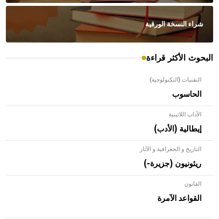
شراء النسخة الورقية
البحوث الأكثر قراءة
التقنيات (التكنولوجية)
الحاسوب
الآداب اللاتينية
إيطالية (الأدب)
التاريخ و الجغرافية و الآثار
ريئونيون (جزيرة-)
القانون
- هل تعلم أن الأبلق نوع من الفنون الهندسية التي ارتبطت
بالعمارة الإسلامية في بلاد الشام ومصر خاصة، حيث يحرص
القواعد الآمرة
المعمار على بناء مداميكه وخاصة في الواجهات