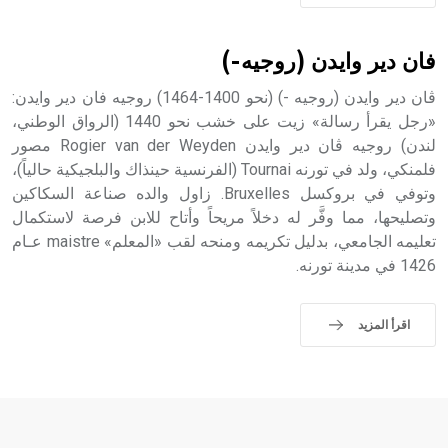
فان دير وايدن (روجيه-)
ڤان دير وايدن (روجيه -) (نحو 1400-1464) روجيه فان دير وايدن:
«رجل يقرأ رسالة» زيت على خشب نحو 1440 (الرواق الوطني،
لندن) روجيه ڤان دير وايدن Rogier van der Weyden مصور
فلمنكي، ولد في تورنه Tournai (الفرنسية حينذاك والبلجيكية حالياً)،
وتوفي في بروكسل Bruxelles. زاول والده صناعة السكاكين
وتصليحها، مما وفَّر له دخلاً مريحاً وأتاح للابن فرصة لاستكمال
تعليمه الجامعي، بدليل تكريمه ومنحه لقب «المعلم» maistre عـام
1426 في مدينة تورنه.
اقرأ المزيد