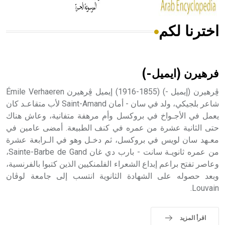
اخترنا لكم
هل تعلم أن الأبسيد كلمة فرنسية اللفظ تم اعتمادها مصطلحاً
أثرياً يستخدم في العمارة عموماً وفي العمارة الدينية الخاصة
بالكنائس خصوصاً، وفي الإنكليزية أب
فرهيرن (ايميل-)
ڤِرهيرن (إيميل -) (1855-1916) إيميل ڤِرهيرن Émile Verhaeren
شاعر بلجيكي، ولد في سان - أمان Saint-Amand لأب متقاعـد كان
يعمل في الأجـواخ في بروكسل وأم مرهفة متفانية، وعاش هناك
- هل تعلم أن أبجر Abgar اسم معروف جيداً يعود إلى عدد من
الملوك الذين حكموا مدينة إديسا (الرها) من أبجر الأول وحتى
حتى الثانية عشرة من عمره في كنف الطبيعة. أمضى عامين في
التاسع، وهم ينتسبون إلى أسرة أوسروين
معـهد سان لويس في بروكسل، ثم دخـل وهو في الـرابعة عشرة
من عمره ثانويـة سانت - بارب دي غان Sainte-Barbe de Gand،
وعاصر تفتح براعم إبداع الشعراء الفلمنكيين الذين كتبوا بالفرنسية،
وبعد حصوله على الشهادة الثانوية انتسب إلى جامعة لوڤان
Louvain.
- هل تعلم أن الأبجدية الكنعانية تتألف من /22/ علامة كتابية
sign تكتب منفصلة غير متصلة، وتعتمد المبدأ الأكوروفوني،
حيث تقتصر القيمة الصوتية للعلامة الك
اقرأ المزيد