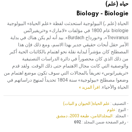
حياه (علم)
هيئة الموسوعة العربية تطلق موسوعات جديدة في عام 2026
Biology - Biologie
الحياة (علم ـ) البيولوجية استحدثت لفظة «علم الحياة» البيولوجية
biologie عام 1800 في مؤلفات «لامارك» و«تريفيرانُس
Treviranus»، و«بورداخ Burdach». بيد أنه لم يكن هناك في بداية
الأمر حقل أبحاث حقيقي جدير بهذا الاسم، ومع ذلك فإن هذا
المصطلح كان مؤشراً لبداية نقلة نحو اهتمام بالكائنات الحية أكبر
من ذلك الذي كان محصوراً في دائرة الدراسات التصنيفية
والوصفية التي كانت مجال الاهتمام حتى ذلك الوقت. ولقد قدم
«تريفيرانوس» تعريفاً بالمجالات التي سوف تكون موضع اهتمام من
وضعوا مصطلح «بيولوجية» سنة 1804 تحديداً لمنهج دراساتهم في
الحياة والأحياء.
اقرأ المزيد »
- التصنيف :
علم الحياة( الحيوان و النبات)
- النوع :
علوم
- المجلد :
المجلدالثامن، طبعة 2003، دمشق
- رقم الصفحة ضمن المجلد :
692