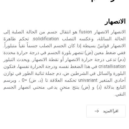
هل تعلم أن الأبسيد كلمة فرنسية اللفظ تم اعتمادها مصطلحاً
أثرياً يستخدم في العمارة عموماً وفي العمارة الدينية الخاصة
بالكنائس خصوصاً، وفي الإنكليزية أب
الانصهار
الانصهار الانصهار fusion هو انتقال جسم من الحالة الصلبة إلى
الحالة السائلة، وعكسه التصلب solidification. تحكم ظاهرةَ
الانصهار قوانينُ بسيطة إذا كان الجسم الصلب جسماً نقياً متبلوراً.
- هل تعلم أن أبجر Abgar اسم معروف جيداً يعود إلى عدد من
الملوك الذين حكموا مدينة إديسا (الرها) من أبجر الأول وحتى
ففي ضغط معين (ض) تنصهر بلورة الجسم في درجة حرارة محددة
التاسع، وهم ينتسبون إلى أسرة أوسروين
(دم) تدعى درجة حرارة الانصهار أو نقطة الانصهار. ويحدث التبلور
cristallisation في هذا الضغط نفسه ودرجة الحرارة نفسها، فتكون
البلورة والسائل في الشرطين ض، دم جملة ثنائية الطور في توازن
أحادي المتغير univariant تحكمه العلاقة تا (د، ض) =0 ، وبرسم
التابع بدلالة (د) و (ض) ينتج منحنٍ يدعى منحني انصهار الجسم
- هل تعلم أن الأبجدية الكنعانية تتألف من /22/ علامة كتابية
النقي.
sign تكتب منفصلة غير متصلة، وتعتمد المبدأ الأكوروفوني،
حيث تقتصر القيمة الصوتية للعلامة الك
اقرأ المزيد