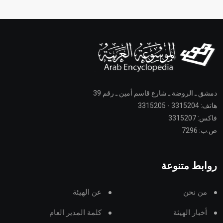
دمشق ـ الروضة ـ شارع قاسم أمين ـ رقم 39
هاتف: 3315204 - 3315205
فاكس: 3315207
ص.ب: 7296
روابط متنوعة
من نحن
عن الهيئة
أخبار الهيئة
كلمة المدير العام