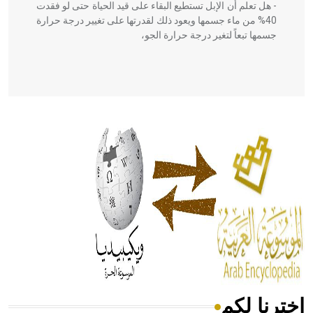
- هل تعلم أن الإبل تستطيع البقاء على قيد الحياة حتى لو فقدت
40% من ماء جسمها ويعود ذلك لقدرتها على تغيير درجة حرارة
جسمها تبعاً لتغير درجة حرارة الجو،
- هل تعلم أن أبقراط كتب في الطب أربعة مؤلفات هي:
الحكم، الأدلة، تنظيم التغذية، ورسالته في جروح الرأس. ويعود
له الفضل بأنه حرر الطب من الدين والفلسفة.
- هل تعلم أن المرجان إفراز حيواني يتكون في البحر ويتركب
من مادة كربونات الكلسيوم، وهو أحمر أو شديد الحمرة وهو
أجود أنواعه، ويمتاز بكبر الحجم ويسمى الش
اخترنا لكم