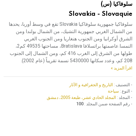
سلوفاكيا (س)
هيئة الموسوعة العربية تطلق موسوعات جديدة في عام 2026
Slovakia - Slovaquie
سلوفاكيا جمهورية سلوفاكيا Slovakia تقع في وسط أوربا، يحدها
من الشمال الغربي جمهورية التشيك، من الشمال بولندا ومن
الشرق أوكرانيا ومن الجنوب هنغاريا ومن الجنوب الغربي
النمسا.عاصمتها براتسلافا Bratislava، مساحتها 49535 كم2،
طولها من الشرق إلى الغرب 416 كم، ومن الشمال إلى الجنوب
208 كم، وعدد سكانها 5430000 نسمة تقريباً (عام 2002).
اقرأ المزيد »
- التصنيف :
التاريخ و الجغرافية و الآثار
- النوع :
سياحة
- المجلد :
المجلد الحادي عشر، طبعة 2005، دمشق
- رقم الصفحة ضمن المجلد :
100