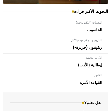
البحوث الأكثر قراءة
التقنيات (التكنولوجية)
الحاسوب
التاريخ و الجغرافية و الآثار
ريئونيون (جزيرة-)
الآداب اللاتينية
إيطالية (الأدب)
القانون
- هل تعلم أن الأبلق نوع من الفنون الهندسية التي ارتبطت
بالعمارة الإسلامية في بلاد الشام ومصر خاصة، حيث يحرص
القواعد الآمرة
المعمار على بناء مداميكه وخاصة في الواجهات
هل تعلم؟