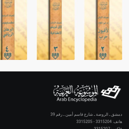
دمشق ـ الروضة ـ شارع قاسم أمين ـ رقم 39
هاتف: 3315204 - 3315205
فاكس: 3315207