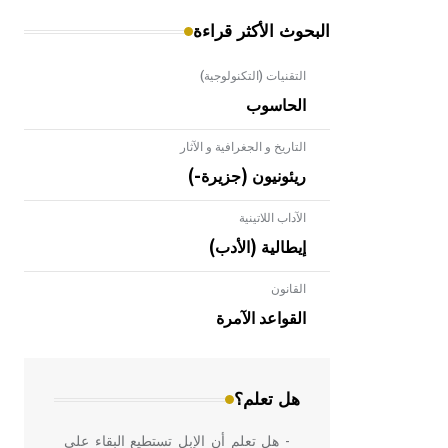
البحوث الأكثر قراءة
التقنيات (التكنولوجية)
الحاسوب
التاريخ و الجغرافية و الآثار
ريئونيون (جزيرة-)
الآداب اللاتينية
إيطالية (الأدب)
القانون
- هل تعلم أن الأبلق نوع من الفنون
الهندسية التي ارتبطت بالعمارة الإسلامية
القواعد الآمرة
في بلاد الشام ومصر خاصة، حيث يحرص
المعمار على بناء مداميكه وخاصة في
الواجهات
هل تعلم؟
- هل تعلم أن الإبل تستطيع البقاء على