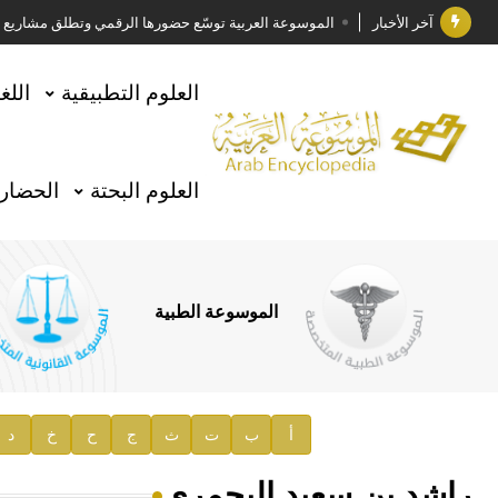
آخر الأخبار
الموسوعة العربية توسّع حضورها الرقمي وتطلق مشاريع معرف
فوز الأستاذ الدكتور وليد محمد السراقبي بجائزة كتارا ل
العلوم التطبيقية
اللغ
جائزة مجمع الملك سلمان العالمي للغة العربية 2025
الأستاذ إياد خالد الطباع مدير عام لهيئة الموسوعة العربية
العلوم البحتة
الحضارة
السيد محمد ياسين صالح وزيرا للثقافة
صدور المجلد الثامن من موسوعة الآثار في سورية
توصيات مجلس الإدارة
الموسوعة الطبية
صدور المجلد السابع من موسوعة الآثار في سورية
صدور المجلد الثامن عشر من الموسوعة الطبية
إعلان..
أ
ب
ت
ث
ج
ح
خ
د
دار الفكر الموزع الحصري لمنشورات هيئة الموسوعة العرب
راشد بن سعيد اليحمري