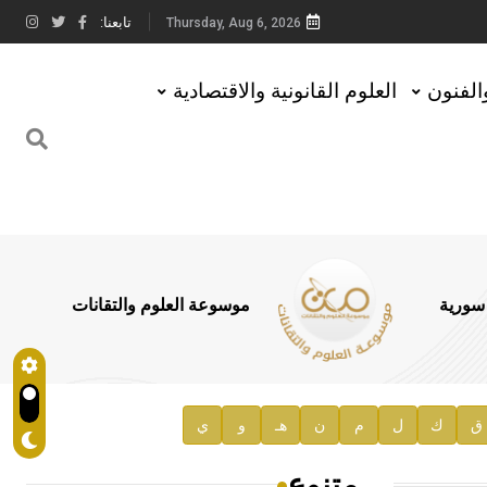
تابعنا:
Thursday, Aug 6, 2026
والفنون
العلوم القانونية والاقتصادية
 سورية
موسوعة العلوم والتقانات
ق
ك
ل
م
ن
هـ
و
ي
متنوع