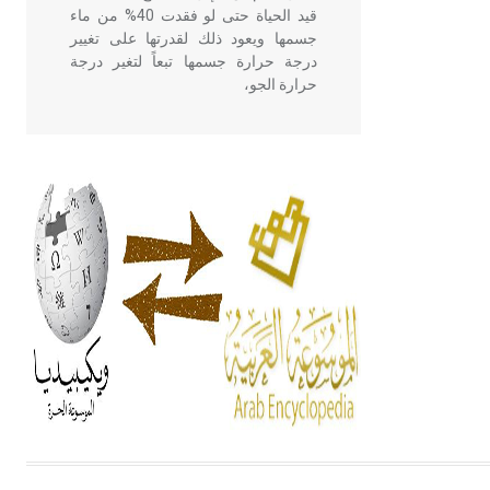
قيد الحياة حتى لو فقدت 40% من ماء
جسمها ويعود ذلك لقدرتها على تغيير
درجة حرارة جسمها تبعاً لتغير درجة
حرارة الجو،
- هل تعلم أن أبقراط كتب في الطب
أربعة مؤلفات هي: الحكم، الأدلة، تنظيم
التغذية، ورسالته في جروح الرأس.
ويعود له الفضل بأنه حرر الطب من
الدين والفلسفة.
- هل تعلم أن المرجان إفراز حيواني
يتكون في البحر ويتركب من مادة
كربونات الكلسيوم، وهو أحمر أو شديد
الحمرة وهو أجود أنواعه، ويمتاز بكبر
الحجم ويسمى الش
هل تعلم أن الأبسيد كلمة فرنسية اللفظ