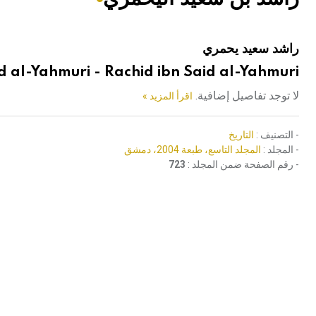
هيئة الموسوعة العربية تطلق موسوعات جديدة في عام 2026
راشد سعيد يحمري
d al-Yahmuri - Rachid ibn Said al-Yahmuri
لا توجد تفاصيل إضافية.
اقرأ المزيد »
- التصنيف :
التاريخ
- المجلد :
المجلد التاسع، طبعة 2004، دمشق
- رقم الصفحة ضمن المجلد :
723