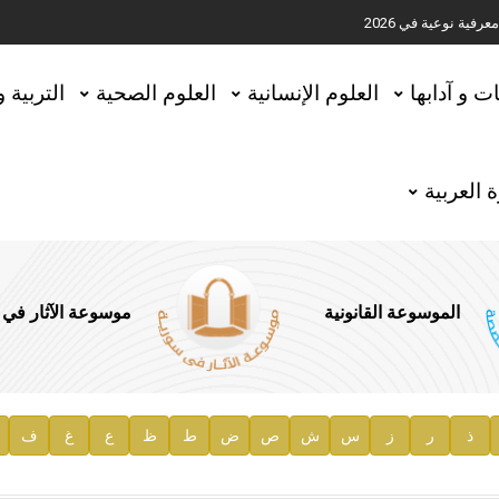
ية نوعية في 2026
تحقيق المخطوطات في العاصمة القطرية الدوحة
ات و آدابها
العلوم الإنسانية
العلوم الصحية
التربية 
 العربية
الموسوعة القانونية
موسوعة الآثار في
ذ
ر
ز
س
ش
ص
ض
ط
ظ
ع
غ
ف
ية