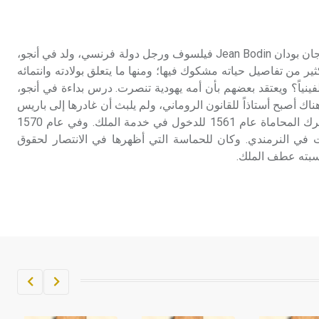
تم اعتمادها مصطلحاً أثرياً يستخدم في
العمارة عموماً وفي العمارة الدينية
الخاصة بالكنائس خصوصاً، وفي
بودان (جان ـ) (1530ـ 1596) جان بودان Jean Bodin فيلسوف ورجل دولة فرنسي، ولد في أنجو،
الإنكليزية أب
ر من تفاصيل حياته مشكوك فيها؛ ومنها ما يتعلق بولادته وانتمائه
كلفينياً؟ ويعتقد بعضهم بأن أمه يهودية تنصرت. درس بداءة في أنجو،
- هل تعلم أن أبجر Abgar اسم معروف
ك أصبح أستاذاً للقانون الروماني، ولم يلبث أن غادرها إلى باريس
جيداً يعود إلى عدد من الملوك الذين
لممارسة مهنة المحاماة، ثم ترك المحاماة عام 1561 للدخول في خدمة الملك. وفي عام 1570
حكموا مدينة إديسا (الرها) من أبجر الأول
غابات في النرمندي. وكان للحماسة التي أظهرها في الانتصار لحقوق
وحتى التاسع، وهم ينتسبون إلى أسرة
كسبته عطف الملك.
أوسروين
- هل تعلم أن الأبجدية الكنعانية تتألف من
/22/ علامة كتابية sign تكتب منفصلة
غير متصلة، وتعتمد المبدأ الأكوروفوني،
حيث تقتصر القيمة الصوتية للعلامة الك