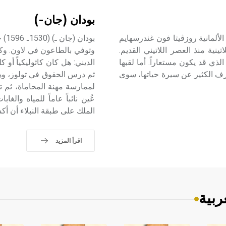
بودان (جان-)
 الشاعرة والمسرحية الألمانية روزڤيتا فون غندرسهايم
اً باللغة اللاتينية منذ العصر اللاتيني القديم.
وتوفي بالطاعون في لاون. وكثي
لذي قد يكون مستعاراً. أما لقبها
الديني: هل كان كاثوليكياً أو 
عرف الكثير عن سيرة حياتها، سوى
ثم درس الحقوق في تولوز، وهنا
عُين نائباً عاماً للمياه وال
الملك على طبقة النبلاء أن أ
اقرأ المزيد
ربية