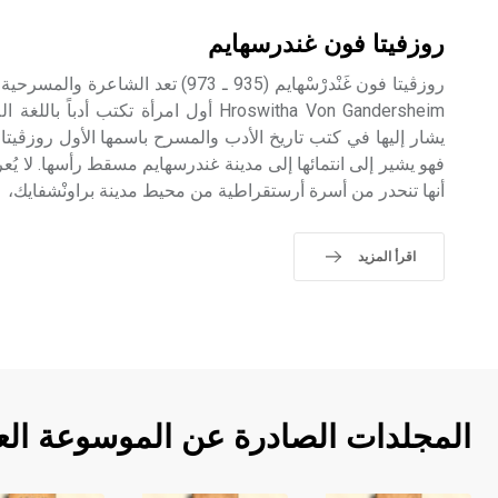
روزفيتا فون غندرسهايم
روزڤيتا فون غَنْدرْسْهايم (935 ـ 973) تعد
Hroswitha Von Gandersheim أول امرأة تكتب أدب
يشار إليها في كتب تاريخ الأدب والمسرح باسمها الأول روزڤيتا ا
فهو يشير إلى انتمائها إلى مدينة غندرسهايم مسقط رأسها. لا يُ
أنها تنحدر من أسرة أرستقراطية من محيط مدينة براونْشفايك،
اقرأ المزيد
المجلدات الصادرة عن الموسوعة الع