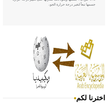
جسمها تبعاً لتغير درجة حرارة الجو،
- هل تعلم أن أبقراط كتب في الطب أربعة مؤلفات هي:
الحكم، الأدلة، تنظيم التغذية، ورسالته في جروح الرأس. ويعود
له الفضل بأنه حرر الطب من الدين والفلسفة.
- هل تعلم أن المرجان إفراز حيواني يتكون في البحر ويتركب
من مادة كربونات الكلسيوم، وهو أحمر أو شديد الحمرة وهو
أجود أنواعه، ويمتاز بكبر الحجم ويسمى الش
اخترنا لكم
هل تعلم أن الأبسيد كلمة فرنسية اللفظ تم اعتمادها مصطلحاً
أثرياً يستخدم في العمارة عموماً وفي العمارة الدينية الخاصة