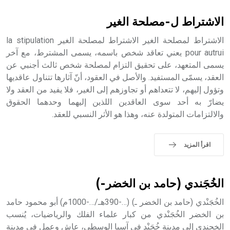
بالكنائس خصوصاً، وفي الإنكليزية أب
الاشتراط ل-مصلحة الغير
الاشتراط لمصلحة الغير الاشتراط لمصلحة الغير la stipulation
pour autrui يعني تعاقد شخص باسمه، يسمى المشترط، مع آخر
يسمى المتعهد، على تحقيق التزام لمصلحة شخص ثالث أجنبي عن
- هل تعلم أن أبجر Abgar اسم معروف جيداً يعود إلى عدد من
الملوك الذين حكموا مدينة إديسا (الرها) من أبجر الأول وحتى
العقد، يسمّى المستفيد. والأصل في العقود، أنّ آثارها تتناول عاقديها
التاسع، وهم ينتسبون إلى أسرة أوسروين
وتؤول إليهم، لا تتعداهم أو تجاوزهم إلى الغير، فلا يفيد من العقد ولا
يضارّ به أحد سوى العاقدين اللذين إليهما وحدهما الحقوق
والالتزامات المتولدة عنه، وهذا هو الأثر النسبي للعقد.
- هل تعلم أن الأبجدية الكنعانية تتألف من /22/ علامة كتابية
اقرأ المزيد
sign تكتب منفصلة غير متصلة، وتعتمد المبدأ الأكوروفوني،
حيث تقتصر القيمة الصوتية للعلامة الك
الخُجَندي (حامد بن الخضر-)
الخُجَنْدي (حامد بن الخضر ـ) (…-390هـ/…-1000م) أبو محمود حامد
بن الخضر الخُجَنْدي من كبار علماء الفلك والرياضيات، يُنسب
الخجندي إلى مدينة خُجَنْد في آسيا الوسطى، عاش وعمل في مدينة