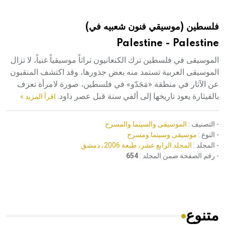
هيئة الموسوعة العربية تطلق موسوعات جديدة في عام 2026
فلسطين (موسيقي فنون شعبيه في)
Palestine - Palestine
الموسيقى في فلسطين ترك الكنعانيون تراثاً موسيقياً غنياً، لا تزال
الموسيقى العربية تستمد منه بعض جذورها، وقد اكتشف المنقبون
عن الآثار في منطقة «مَجَدّو» في فلسطين، صورة لامرأة تعزف
بالقيثارة يعود تاريخها إلى ألفي سنة قبل عصر داود.
اقرأ المزيد »
- التصنيف :
الموسيقى والسينما والمسرح
- النوع :
موسيقى وسينما ومسرح
- المجلد :
المجلد الرابع عشر، طبعة 2006، دمشق
- رقم الصفحة ضمن المجلد :
654
متنوع