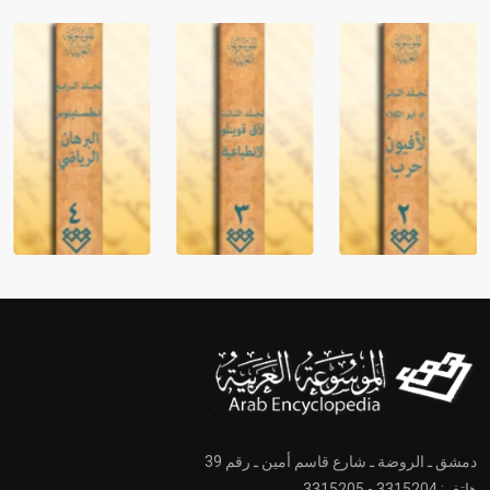
دمشق ـ الروضة ـ شارع قاسم أمين ـ رقم 39
هاتف: 3315204 - 3315205