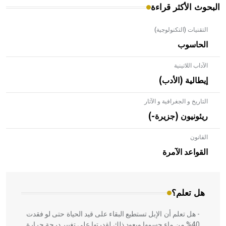
البحوث الأكثر قراءة
التقنيات (التكنولوجية)
الحاسوب
الآداب اللاتينية
إيطالية (الأدب)
التاريخ و الجغرافية و الآثار
ريئونيون (جزيرة-)
القانون
- هل تعلم أن الأبلق نوع من الفنون الهندسية التي ارتبطت
بالعمارة الإسلامية في بلاد الشام ومصر خاصة، حيث يحرص
القواعد الآمرة
المعمار على بناء مداميكه وخاصة في الواجهات
هل تعلم؟
- هل تعلم أن الإبل تستطيع البقاء على قيد الحياة حتى لو فقدت
40% من ماء جسمها ويعود ذلك لقدرتها على تغيير درجة حرارة