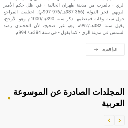
الري - بالقرب من مدينة طهران الحالية - في ظل حكم الأمير
البويهي فخر الدولة (366-387هـ/976-997م)، اختلفت المراجع
حول سنة وفاته فمعظمها ذكر سنة 390هـ/1000م وهو الأرجح،
وقيل سنة 382هـ/992م وهو غير صحيح، لأن الخجندي رصد
الشمس في مدينة الري - كما يقول - في سنة 384هـ/ 994م.
اقرأ المزيد
المجلدات الصادرة عن الموسوعة
العربية