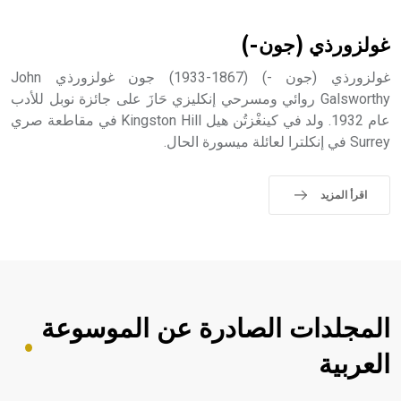
أثرياً يستخدم في العمارة عموماً وفي العمارة الدينية الخاصة
بالكنائس خصوصاً، وفي الإنكليزية أب
غولزورذي (جون-)
غولزورذي (جون -) (1867-1933) جون غولزورذي John
Galsworthy روائي ومسرحي إنكليزي حَازَ على جائزة نوبل للأدب
عام 1932. ولد في كينغْزتُن هيل Kingston Hill في مقاطعة صري
- هل تعلم أن أبجر Abgar اسم معروف جيداً يعود إلى عدد من
Surrey في إنكلترا لعائلة ميسورة الحال.
الملوك الذين حكموا مدينة إديسا (الرها) من أبجر الأول وحتى
التاسع، وهم ينتسبون إلى أسرة أوسروين
اقرأ المزيد
- هل تعلم أن الأبجدية الكنعانية تتألف من /22/ علامة كتابية
sign تكتب منفصلة غير متصلة، وتعتمد المبدأ الأكوروفوني،
حيث تقتصر القيمة الصوتية للعلامة الك
المجلدات الصادرة عن الموسوعة
العربية