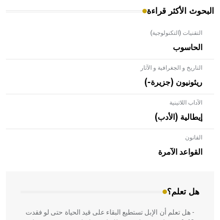
البحوث الأكثر قراءة
التقنيات (التكنولوجية)
الحاسوب
التاريخ و الجغرافية و الآثار
ريئونيون (جزيرة-)
الآداب اللاتينية
إيطالية (الأدب)
القانون
- هل تعلم أن الأبلق نوع من الفنون الهندسية التي ارتبطت
بالعمارة الإسلامية في بلاد الشام ومصر خاصة، حيث يحرص
القواعد الآمرة
المعمار على بناء مداميكه وخاصة في الواجهات
هل تعلم؟
- هل تعلم أن الإبل تستطيع البقاء على قيد الحياة حتى لو فقدت