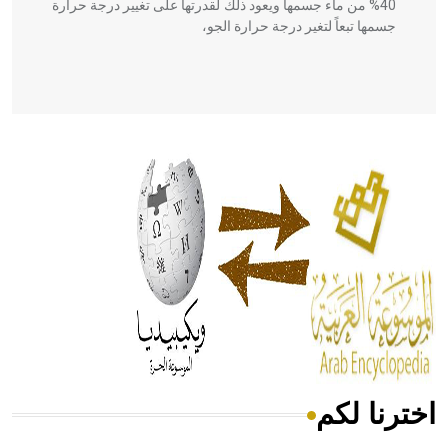
40% من ماء جسمها ويعود ذلك لقدرتها على تغيير درجة حرارة
جسمها تبعاً لتغير درجة حرارة الجو،
- هل تعلم أن أبقراط كتب في الطب أربعة مؤلفات هي:
الحكم، الأدلة، تنظيم التغذية، ورسالته في جروح الرأس. ويعود
له الفضل بأنه حرر الطب من الدين والفلسفة.
- هل تعلم أن المرجان إفراز حيواني يتكون في البحر ويتركب
من مادة كربونات الكلسيوم، وهو أحمر أو شديد الحمرة وهو
أجود أنواعه، ويمتاز بكبر الحجم ويسمى الش
اخترنا لكم
هل تعلم أن الأبسيد كلمة فرنسية اللفظ تم اعتمادها مصطلحاً