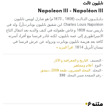
نابليون ثالث
هيئة الموسوعة العربية تطلق موسوعات جديدة في عام 2026
Napoleon III - Napoléon III
نـابـلـيـون الثـالـث (1808 ـ 1873م) هو شارل لويس نابليون
Charles Louis Napoléon. ابن شقيق نابليون بونابرت[ر]، ولد في
باريس سنة 1808 وعاش طفولته في كنف والديه بعد انتقال التاج
الامبراطوري إلى عمه نابليون، لكنه غادر فرنسا مع أفراد أسرته
كافة بعد هزيمة نابليون بونابرت ونزوله عن عرش فرنسا في
نيسان/أبريل 1814.
اقرأ المزيد »
- التصنيف :
التاريخ و الجغرافية و الآثار
- النوع :
أعلام ومشاهير
- المجلد :
المجلد العشرون، طبعة 2008، دمشق
- رقم الصفحة ضمن المجلد :
330
متنوع