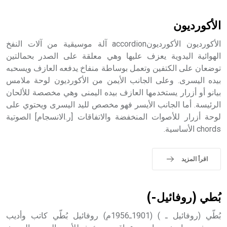
أثرياً يستخدم في العمارة عموماً وفي العمارة الدينية الخاصة
بالكنائس خصوصاً، وفي الإنكليزية أب
الأكورديون
الأكورديون الأكورديونaccordion آلة موسيقية من آلات النفخ
الهوائية اليدوية يعزف عليها وهي معلقة على الصدر بحمالتين
توضعان على الكتفين وتعمل بوساطة منفاخ يدفعه العازف ويسحبه
- هل تعلم أن أبجر Abgar اسم معروف جيداً يعود إلى عدد من
الملوك الذين حكموا مدينة إديسا (الرها) من أبجر الأول وحتى
بيده اليسرى. وعلى الجانب الأيمن من الأكورديون لوحة ملامس
التاسع، وهم ينتسبون إلى أسرة أوسروين
بيانو أو أزرار يستخدمها العازف بيده اليمنى وهي مخصصة للألحان
الرئيسة. أما الجانب الأيسر فهو مخصص لليد اليسرى ويحتوي على
لوحة أزرار للأصوات المنخفضة والاتفاقات [ر.الانسجام] الصوتية
chords الأساسية.
- هل تعلم أن الأبجدية الكنعانية تتألف من /22/ علامة كتابية
sign تكتب منفصلة غير متصلة، وتعتمد المبدأ الأكوروفوني،
اقرأ المزيد
حيث تقتصر القيمة الصوتية للعلامة الك
بُطي (روفائيل-)
بُطّي (روفائيل ـ ) (1901ـ1956م) روفائيل بُطّي كاتب وأديب