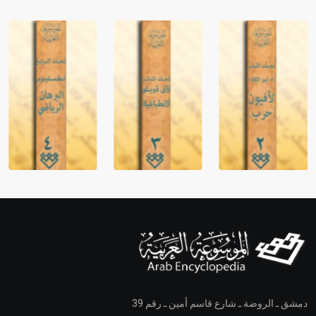
دمشق ـ الروضة ـ شارع قاسم أمين ـ رقم 39