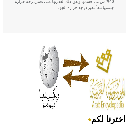
40% من ماء جسمها ويعود ذلك لقدرتها على تغيير درجة حرارة
جسمها تبعاً لتغير درجة حرارة الجو،
- هل تعلم أن أبقراط كتب في الطب أربعة مؤلفات هي:
الحكم، الأدلة، تنظيم التغذية، ورسالته في جروح الرأس. ويعود
له الفضل بأنه حرر الطب من الدين والفلسفة.
- هل تعلم أن المرجان إفراز حيواني يتكون في البحر ويتركب
من مادة كربونات الكلسيوم، وهو أحمر أو شديد الحمرة وهو
أجود أنواعه، ويمتاز بكبر الحجم ويسمى الش
اخترنا لكم
هل تعلم أن الأبسيد كلمة فرنسية اللفظ تم اعتمادها مصطلحاً