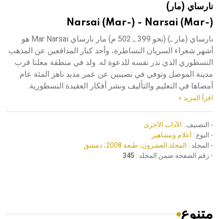
نارساي (مار)
هيئة الموسوعة العربية تطلق موسوعات جديدة في عام 2026
Narsai (Mar-) - Narsai (Mar-)
نارساي (مار ـ) (نحو 399 ـ 502 م) مار نارساي Mar Narsai هو
أشهر شعراء السريان النساطرة، وأحد كبار المدافعين عن المذهب
النسطوري الذي نذر نفسه للدعوة له. ولد في منطقة معلتا قرب
مدينة الموصل وتوفي في نصيبين عن عمر مديد ناهز المئة عام
أمضاها في التعليم والتأليف ونشر أفكار العقيدة النسطورية.
اقرأ المزيد »
- التصنيف :
الآداب الأخرى
- النوع :
أعلام ومشاهير
- المجلد :
المجلد العشرون، طبعة 2008، دمشق
- رقم الصفحة ضمن المجلد :
345
متنوع