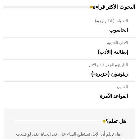
البحوث الأكثر قراءة
التقنيات (التكنولوجية)
الحاسوب
الآداب اللاتينية
إيطالية (الأدب)
التاريخ و الجغرافية و الآثار
ريئونيون (جزيرة-)
القانون
- هل تعلم أن الأبلق نوع من الفنون الهندسية التي ارتبطت
بالعمارة الإسلامية في بلاد الشام ومصر خاصة، حيث يحرص
القواعد الآمرة
المعمار على بناء مداميكه وخاصة في الواجهات
هل تعلم؟
- هل تعلم أن الإبل تستطيع البقاء على قيد الحياة حتى لو فقدت