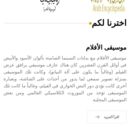
اخترنا لكم
هل تعلم أن الأبسيد كلمة فرنسية اللفظ تم اعتمادها مصطلحاً
أثرياً يستخدم في العمارة عموماً وفي العمارة الدينية الخاصة
بالكنائس خصوصاً، وفي الإنكليزية أب
موسيقى الأفلام
موسيقى الأفلام مع بدايات السينما الصامتة بألوان الأسود والأبيض
في أوائل القرن العشرين كان هناك عازف موسيقي يرافق عرض
الفيلم (وغالباً ما يكون على آلة البيانو)، وكانت تلك الموسيقى
- هل تعلم أن أبجر Abgar اسم معروف جيداً يعود إلى عدد من
الملوك الذين حكموا مدينة إديسا (الرها) من أبجر الأول وحتى
بمنزلة تصوير سمعي لما يدور من أحداث على الشاشة، وبعبارة
التاسع، وهم ينتسبون إلى أسرة أوسروين
أخرى كانت تؤدي دور النص الحواري في الفيلم، وغالباً ما كانت تلك
الموسيقى تؤخذ من الموروث الكلاسيكي العالمي ومن بعض
الموسيقى المحلية.
- هل تعلم أن الأبجدية الكنعانية تتألف من /22/ علامة كتابية
اقرأ المزيد
sign تكتب منفصلة غير متصلة، وتعتمد المبدأ الأكوروفوني،
حيث تقتصر القيمة الصوتية للعلامة الك