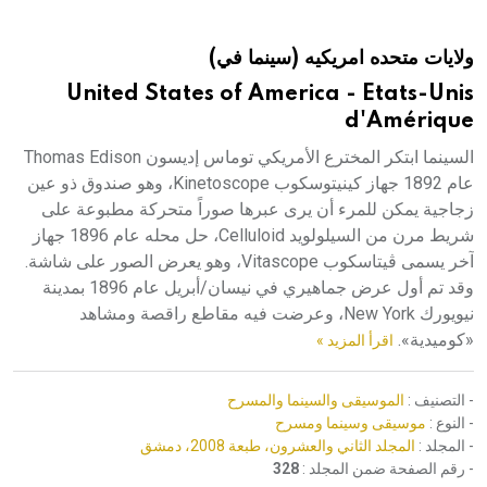
هيئة الموسوعة العربية تطلق موسوعات جديدة في عام 2026
ولايات متحده امريكيه (سينما في)
United States of America - Etats-Unis
d'Amérique
السينما ابتكر المخترع الأمريكي توماس إديسون Thomas Edison
عام 1892 جهاز كينيتوسكوب Kinetoscope، وهو صندوق ذو عين
زجاجية يمكن للمرء أن يرى عبرها صوراً متحركة مطبوعة على
شريط مرن من السيلولويد Celluloid، حل محله عام 1896 جهاز
آخر يسمى ڤيتاسكوب Vitascope، وهو يعرض الصور على شاشة.
وقد تم أول عرض جماهيري في نيسان/أبريل عام 1896 بمدينة
نيويورك New York، وعرضت فيه مقاطع راقصة ومشاهد
«كوميدية».
اقرأ المزيد »
- التصنيف :
الموسيقى والسينما والمسرح
- النوع :
موسيقى وسينما ومسرح
- المجلد :
المجلد الثاني والعشرون، طبعة 2008، دمشق
- رقم الصفحة ضمن المجلد :
328