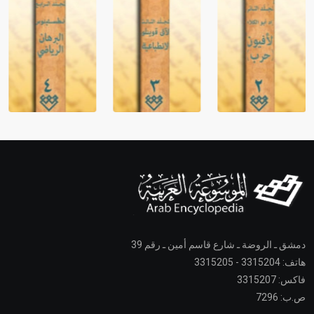
دمشق ـ الروضة ـ شارع قاسم أمين ـ رقم 39
هاتف: 3315204 - 3315205
فاكس: 3315207
ص.ب: 7296