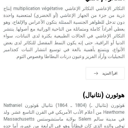
التكاثر الإعاشي التكاثر الإعاشي multiplication végétative إنتاج
ذرية من جزء من الجهاز الإعاشي (أو الخضري) لمتعضية واحدة
دون تدخل للظواهر الجنسية الممثلة بتكون الأعراس والإلقاح، وهو
- هل تعلم أن أبجر Abgar اسم معروف جيداً يعود إلى عدد من
الملوك الذين حكموا مدينة إديسا (الرها) من أبجر الأول وحتى
يعطي أفراداً كاملة ومتماثلة من الناحية الوراثية مع أصولها. ينتشر
التاسع، وهم ينتسبون إلى أسرة أوسروين
التكاثر الإعاشي في الحالات الطبيعية بكثرة لدى النباتات، سواء
الدنيا أو الراقية، حتى إنه يكون النمط المفضل للتكاثر لدى بعض
الأنواع، ويتمتع بأهمية بالغة في توسيع انتشار النبات كجذامير
النجيليات وأرآد الفريز وعيون درنات البطاطا وفصوص الثوم.
- هل تعلم أن الأبجدية الكنعانية تتألف من /22/ علامة كتابية
sign تكتب منفصلة غير متصلة، وتعتمد المبدأ الأكوروفوني،
اقرأ المزيد
حيث تقتصر القيمة الصوتية للعلامة الك
هوثورن (نثانيال)
هَوثورن (نثانيال ـ) (1804 ـ 1864) نثانيال هَوثورن Nathaniel
Hawthorne من أعلام الأدب الأمريكي في القرن التاسع عشر. ولد
في مدينة سالم Salem بولاية ماستشوستس Massachusetts
توفي والده الذي كان قبطاناً وهو في الرابعة من عمره، أما جده