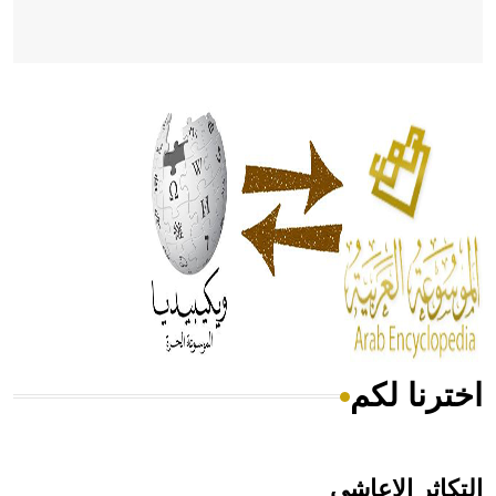
- هل تعلم أن أبقراط كتب في الطب أربعة مؤلفات هي:
الحكم، الأدلة، تنظيم التغذية، ورسالته في جروح الرأس. ويعود
له الفضل بأنه حرر الطب من الدين والفلسفة.
- هل تعلم أن المرجان إفراز حيواني يتكون في البحر ويتركب
من مادة كربونات الكلسيوم، وهو أحمر أو شديد الحمرة وهو
أجود أنواعه، ويمتاز بكبر الحجم ويسمى الش
اخترنا لكم
هل تعلم أن الأبسيد كلمة فرنسية اللفظ تم اعتمادها مصطلحاً
أثرياً يستخدم في العمارة عموماً وفي العمارة الدينية الخاصة
بالكنائس خصوصاً، وفي الإنكليزية أب
التكاثر الإعاشي