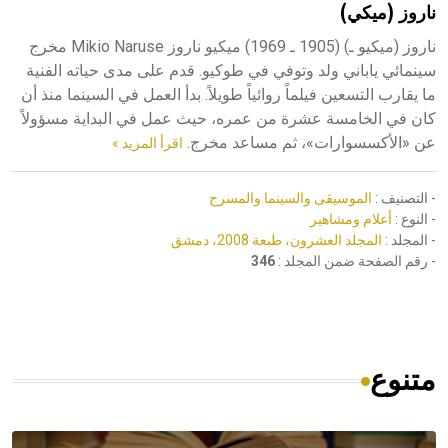
ناروز (ميكي)
هيئة الموسوعة العربية تطلق موسوعات جديدة في عام 2026
ناروز (ميكيو ـ) (1905 ـ 1969) ميكيو ناروز Mikio Naruse مخرج
سينمائي ياباني ولد وتوفي في طوكيو. قدم على مدى حياته الفنية
ما يقارب التسعين فيلماً روائياً طويلاً. بدأ العمل في السينما منذ أن
كان في الخامسة عشرة من عمره، حيث عمل في البداية مسؤولاً
عن «الأكسسوارات»، ثم مساعد مخرج.
اقرأ المزيد »
- التصنيف :
الموسيقى والسينما والمسرح
- النوع :
أعلام ومشاهير
- المجلد :
المجلد العشرون، طبعة 2008، دمشق
- رقم الصفحة ضمن المجلد :
346
متنوع