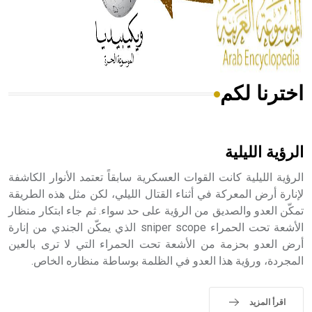
- هل تعلم أن المرجان إفراز حيواني يتكون في البحر ويتركب
من مادة كربونات الكلسيوم، وهو أحمر أو شديد الحمرة وهو
أجود أنواعه، ويمتاز بكبر الحجم ويسمى الش
اخترنا لكم
هل تعلم أن الأبسيد كلمة فرنسية اللفظ تم اعتمادها مصطلحاً
أثرياً يستخدم في العمارة عموماً وفي العمارة الدينية الخاصة
بالكنائس خصوصاً، وفي الإنكليزية أب
الرؤية الليلية
الرؤية الليلية كانت القوات العسكرية سابقاً تعتمد الأنوار الكاشفة
لإنارة أرض المعركة في أثناء القتال الليلي، لكن مثل هذه الطريقة
تمكّن العدو والصديق من الرؤية على حد سواء. ثم جاء ابتكار منظار
- هل تعلم أن أبجر Abgar اسم معروف جيداً يعود إلى عدد من
الملوك الذين حكموا مدينة إديسا (الرها) من أبجر الأول وحتى
الأشعة تحت الحمراء sniper scope الذي يمكّن الجندي من إنارة
التاسع، وهم ينتسبون إلى أسرة أوسروين
أرض العدو بحزمة من الأشعة تحت الحمراء التي لا ترى بالعين
المجردة، ورؤية هذا العدو في الظلمة بوساطة منظاره الخاص.
اقرأ المزيد