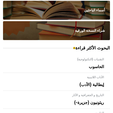
أسماء الباحثين
شراء النسخة الورقية
البحوث الأكثر قراءة
التقنيات (التكنولوجية)
الحاسوب
الآداب اللاتينية
إيطالية (الأدب)
التاريخ و الجغرافية و الآثار
ريئونيون (جزيرة-)