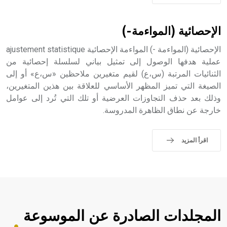
- هل تعلم أن الأبجدية الكنعانية تتألف من /22/ علامة كتابية
sign تكتب منفصلة غير متصلة، وتعتمد المبدأ الأكوروفوني،
حيث تقتصر القيمة الصوتية للعلامة الك
الإحصائية (المواءمة-)
الإحصائية (المواءمة -) المواءمة الإحصائية ajustement statistique
عملية هدفها الوصول إلى تمثيل بياني لسلسلة إحصائية من
الثنائيات المرتبة (س،ع) لقيم متغيرين ملاحظين «س،ع» أو إلى
الصيغة التي تميز المظهر الأساسي للعلاقة بين هذين المتغيرين،
وذلك بعد حذف التجاوزات العرضية أو تلك التي تُرد إلى عوامل
خارجة عن نطاق الظاهرة المدروسة.
اقرأ المزيد
المجلدات الصادرة عن الموسوعة