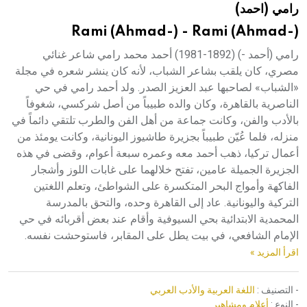
رامي (احمد)
هيئة الموسوعة العربية تطلق موسوعات جديدة في عام 2026
Rami (Ahmad-) - Rami (Ahmad-)
رامي (أحمد -) (1892-1981) أحمد محمد رامي شاعر غنائي
مصري، كان يلقب بشاعر الشباب، لأنه كان ينشر شعره في مجلة
«الشباب» لصاحبها عبد العزيز الصدر. ولد أحمد رامي في حي
الناصرية بالقاهرة، وكان والده طبيباً من أصل شركسي، شغوفاً
بالأدب والفن، وكانت جماعة من أهل الفن والطرب تلتقي دائماً في
منزله، فلما عُيّن طبيباً بجزيرة طاشيوز اليونانية، وكانت يومئذ من
أعمال تركيا، ذهب أحمد معه وعمره سبعة أعوام، وقضى في هذه
الجزيرة الجميلة عامين، تفتح خلالهما على غابات اللوز وأشجار
الفاكهة وأمواج البحر المتكسرة على الشواطئ، وتعلم اللغتين
التركية واليونانية. عاد إلى القاهرة وحده، والتحق بالمدرسة
المحمدية الابتدائية بحي السيوفية وأقام عند بعض أقربائه في حي
الإمام الشافعي، في بيت يطل على المقابر، فاستوحشت نفسه.
اقرأ المزيد »
- التصنيف :
اللغة العربية والأدب العربي
- النوع :
أعلام ومشاهير