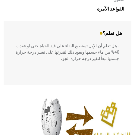
القانون
- هل تعلم أن الأبلق نوع من الفنون الهندسية التي ارتبطت
بالعمارة الإسلامية في بلاد الشام ومصر خاصة، حيث يحرص
القواعد الآمرة
المعمار على بناء مداميكه وخاصة في الواجهات
هل تعلم؟
- هل تعلم أن الإبل تستطيع البقاء على قيد الحياة حتى لو فقدت
40% من ماء جسمها ويعود ذلك لقدرتها على تغيير درجة حرارة
جسمها تبعاً لتغير درجة حرارة الجو،
- هل تعلم أن أبقراط كتب في الطب أربعة مؤلفات هي:
الحكم، الأدلة، تنظيم التغذية، ورسالته في جروح الرأس. ويعود
له الفضل بأنه حرر الطب من الدين والفلسفة.