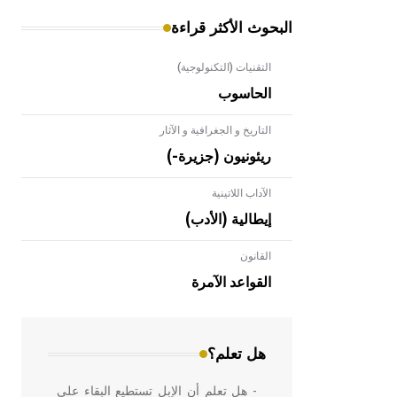
البحوث الأكثر قراءة
التقنيات (التكنولوجية)
الحاسوب
التاريخ و الجغرافية و الآثار
ريئونيون (جزيرة-)
الآداب اللاتينية
إيطالية (الأدب)
القانون
- هل تعلم أن الأبلق نوع من الفنون
الهندسية التي ارتبطت بالعمارة الإسلامية
القواعد الآمرة
في بلاد الشام ومصر خاصة، حيث يحرص
المعمار على بناء مداميكه وخاصة في
الواجهات
هل تعلم؟
- هل تعلم أن الإبل تستطيع البقاء على