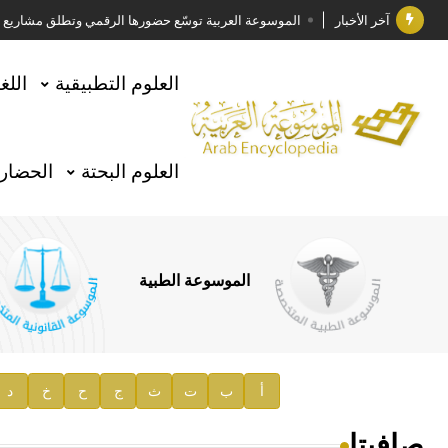
آخر الأخبار
الموسوعة العربية توسّع حضورها الرقمي وتطلق مشاريع معرف
فوز الأستاذ الدكتور وليد محمد السراقبي بجائزة كتارا ل
العلوم التطبيقية
اللغ
جائزة مجمع الملك سلمان العالمي للغة العربية 2025
الأستاذ إياد خالد الطباع مدير عام لهيئة الموسوعة العربية
العلوم البحتة
الحضارة
السيد محمد ياسين صالح وزيرا للثقافة
صدور المجلد الثامن من موسوعة الآثار في سورية
توصيات مجلس الإدارة
الموسوعة الطبية
صدور المجلد السابع من موسوعة الآثار في سورية
صدور المجلد الثامن عشر من الموسوعة الطبية
إعلان..
أ
ب
ت
ث
ج
ح
خ
د
دار الفكر الموزع الحصري لمنشورات هيئة الموسوعة العرب
صافيتا