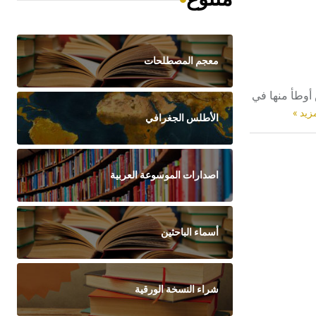
معجم المصطلحات
فعة عن سطح البحر نحو 350م، ومطلة على أراضٍ أوطأ منها في
مزيد »
الأطلس الجغرافي
اصدارات الموسوعة العربية
أسماء الباحثين
شراء النسخة الورقية