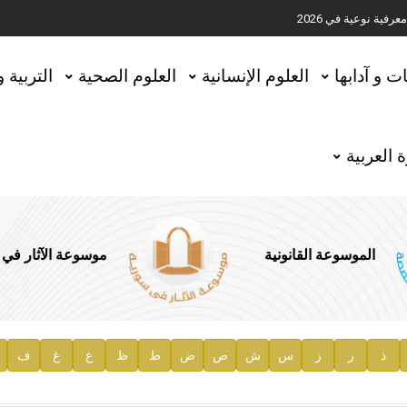
ية نوعية في 2026
تحقيق المخطوطات في العاصمة القطرية الدوحة
ات و آدابها
العلوم الإنسانية
العلوم الصحية
التربية 
 العربية
الموسوعة القانونية
موسوعة الآثار في
ذ
ر
ز
س
ش
ص
ض
ط
ظ
ع
غ
ف
ية