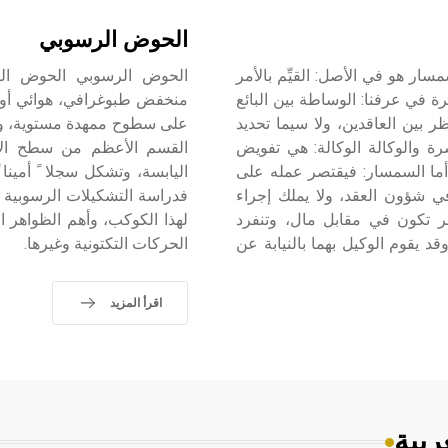
الحوض الرسوبي
سار هو في الأصل: القيِّم بالأمر
 في عرفنا: الوساطة بين البائع
منخفض طبوغرافي، هوائي أو م
ر بين العاقدين، ولا سيما تحديد
على سطوح ممهدة مستوية، وبأش
ة والوكالة الوكالة: هي تفويض
القسم الأعظم من سطح الأر
 أما السمسار: فيقتصر عمله على
اليابسة، وتشكل سجلا ً أمينا 
في شؤون العقد، ولا يملك إجراء
فدراسة التشكيلات الرسوبية ا
جر تكون في مقابل مال، وتنفرد
لهذا الكوكب، وأهم الظواهر 
قد يقوم الوكيل بهما بالنيابة عن
الحركات التكتونية وغيرها.
اقرأ المزيد
ربية