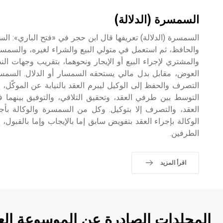
السمسرة (الدلالة)
السمسرة (الدلالة) تعريفها قال ابن حجر في «فتح الباري»: السم
والحافظ، ثم استعمل في متولي البيع والشراء لغيره، والسمسرة
والمشتري لإجراء البيع أو الإيجار ونحوهما، بتقريب وجهات النظ
العوض، مقابل بدل مالي يستحقه السمسار أو الدلال. السمسر
التصرف والحفظ إلى الوكيل ليبرم العقد بالنيابة عن الموكّل،
التوسط بين طرفي العقد، وتحقيق التلاقي، والتوفيق بينهما 
العقد، والتصرف إلا بتوكيل. وكل من السمسرة والوكالة بأ
الوكالة بإجراء العقد بتفويض سابق إما بالإيجاب وإما بالقبول، و
الطرفين.
اقرأ المزيد
المجلدات الصادرة عن الموسوعة الع