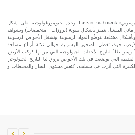
تم اعتمادها مصطلحاً أثرياً يستخدم في
العمارة عموماً وفي العمارة الدينية
الخاصة بالكنائس خصوصاً، وفي
الحوض الرسوبي الحوض الرسوبيbassin sédimentair وحدة جيومورفولوجية على شكل
الإنكليزية أب
ائي المنشأ، يتميز بأشكال بنيوية (بروزات - منخفضات) وبشواهد
كال مختلفة لتوضُّع المواد الرسوبية. وتشغل الأحواض الرسوبية
- هل تعلم أن أبجر Abgar اسم معروف
ض، حيث تغطي الصخور الرسوبية حوالي ثلاثة أرباع مساحة
جيداً يعود إلى عدد من الملوك الذين
ً ومترابطا ً لتاريخ الأحداث الجيولوجية التي مر بها كوكب الأرض.
حكموا مدينة إديسا (الرها) من أبجر الأول
لقديمة التي توضعت في تلك الأحواض تروي لنا التاريخ الجيولوجي
وحتى التاسع، وهم ينتسبون إلى أسرة
الكبيرة التي أثرت في سطحه، كتغير مستوى البحار والمحيطات و
أوسروين
- هل تعلم أن الأبجدية الكنعانية تتألف من
/22/ علامة كتابية sign تكتب منفصلة
غير متصلة، وتعتمد المبدأ الأكوروفوني،
حيث تقتصر القيمة الصوتية للعلامة الك