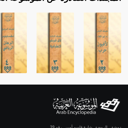
دمشق ـ الروضة ـ شارع قاسم أمين ـ رقم 39