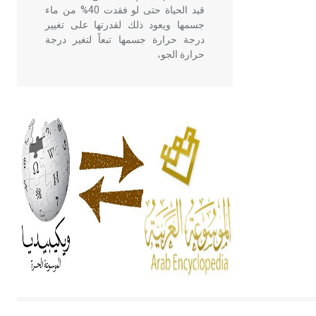
قيد الحياة حتى لو فقدت 40% من ماء
جسمها ويعود ذلك لقدرتها على تغيير
درجة حرارة جسمها تبعاً لتغير درجة
حرارة الجو،
- هل تعلم أن أبقراط كتب في الطب
أربعة مؤلفات هي: الحكم، الأدلة، تنظيم
التغذية، ورسالته في جروح الرأس.
ويعود له الفضل بأنه حرر الطب من
الدين والفلسفة.
- هل تعلم أن المرجان إفراز حيواني
يتكون في البحر ويتركب من مادة
كربونات الكلسيوم، وهو أحمر أو شديد
الحمرة وهو أجود أنواعه، ويمتاز بكبر
الحجم ويسمى الش
هل تعلم أن الأبسيد كلمة فرنسية اللفظ