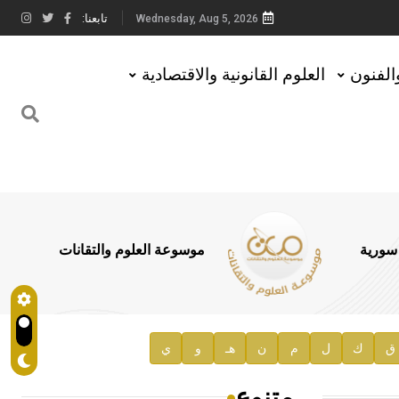
تابعنا:
Wednesday, Aug 5, 2026
والفنون
العلوم القانونية والاقتصادية
 سورية
موسوعة العلوم والتقانات
ق
ك
ل
م
ن
هـ
و
ي
متنوع