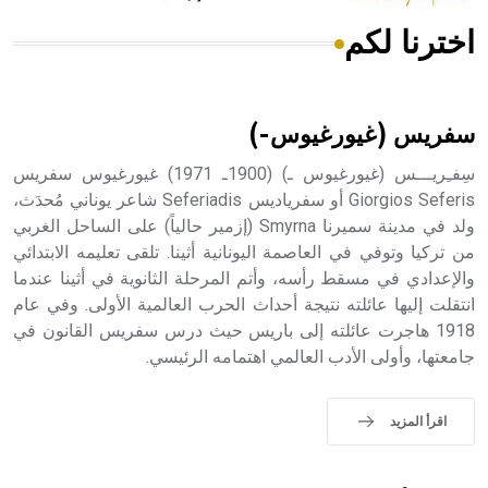
اخترنا لكم
هل تعلم أن الأبسيد كلمة فرنسية اللفظ تم اعتمادها مصطلحاً
أثرياً يستخدم في العمارة عموماً وفي العمارة الدينية الخاصة
بالكنائس خصوصاً، وفي الإنكليزية أب
سفريس (غيورغيوس-)
سِفـِريـــس (غيورغيوس ـ) (1900ـ 1971) غيورغيوس سفريس
Giorgios Seferis أو سفرياديس Seferiadis شاعر يوناني مُحدَث،
ولد في مدينة سميرنا Smyrna (إزمير حالياً) على الساحل الغربي
- هل تعلم أن أبجر Abgar اسم معروف جيداً يعود إلى عدد من
الملوك الذين حكموا مدينة إديسا (الرها) من أبجر الأول وحتى
من تركيا وتوفي في العاصمة اليونانية أثينا. تلقى تعليمه الابتدائي
التاسع، وهم ينتسبون إلى أسرة أوسروين
والإعدادي في مسقط رأسه، وأتم المرحلة الثانوية في أثينا عندما
انتقلت إليها عائلته نتيجة أحداث الحرب العالمية الأولى. وفي عام
1918 هاجرت عائلته إلى باريس حيث درس سفريس القانون في
جامعتها، وأولى الأدب العالمي اهتمامه الرئيسي.
- هل تعلم أن الأبجدية الكنعانية تتألف من /22/ علامة كتابية
sign تكتب منفصلة غير متصلة، وتعتمد المبدأ الأكوروفوني،
اقرأ المزيد
حيث تقتصر القيمة الصوتية للعلامة الك