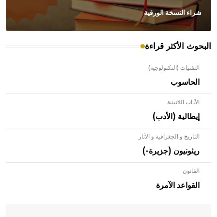
شراء النسخة الورقية
البحوث الأكثر قراءة
التقنيات (التكنولوجية)
الحاسوب
الآداب اللاتينية
إيطالية (الأدب)
التاريخ و الجغرافية و الآثار
ريئونيون (جزيرة-)
القانون
- هل تعلم أن الأبلق نوع من الفنون الهندسية التي ارتبطت
بالعمارة الإسلامية في بلاد الشام ومصر خاصة، حيث يحرص
القواعد الآمرة
المعمار على بناء مداميكه وخاصة في الواجهات