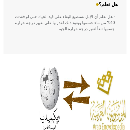
هل تعلم؟
- هل تعلم أن الإبل تستطيع البقاء على قيد الحياة حتى لو فقدت
40% من ماء جسمها ويعود ذلك لقدرتها على تغيير درجة حرارة
جسمها تبعاً لتغير درجة حرارة الجو،
- هل تعلم أن أبقراط كتب في الطب أربعة مؤلفات هي:
الحكم، الأدلة، تنظيم التغذية، ورسالته في جروح الرأس. ويعود
له الفضل بأنه حرر الطب من الدين والفلسفة.
- هل تعلم أن المرجان إفراز حيواني يتكون في البحر ويتركب
من مادة كربونات الكلسيوم، وهو أحمر أو شديد الحمرة وهو
أجود أنواعه، ويمتاز بكبر الحجم ويسمى الش