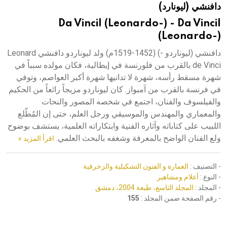
دافنشي (ليونارد)
هيئة الموسوعة العربية تطلق موسوعات جديدة في عام 2026
Da VinciI (Leonardo-) - Da VinciI
(Leonardo-)
دافنشي (ليوناردو -) (1452-1519م) ولد ليوناردو دافنشي Leonard
de Vinci بالقرب من فلورنسة في إيطالية، فكان مولده سبباً في
شهرة مسقط رأسه، شهرة لا تدانيها شهرة أكبر العواصم، وتوفي
في فرنسة بالقرب من آمبواز. كان ليوناردو مزيجاً رائعاً من الحكيم
والفيلسوف والفنان، اجتمع في شخصه المصور والنحات
والمعماري والمهندس والموسيقي ورجل العلم، حتى إن المُطّلع
اللبيب على كتاباته وآثاره الفنية وابتكاراته العلمية، يستشف بوضوح
ولع الفنان الواضح بالمعرفة وشغفه بالبحث العلمي.
اقرأ المزيد »
- التصنيف :
العمارة و الفنون التشكيلية والزخرفية
- النوع :
أعلام ومشاهير
- المجلد :
المجلد التاسع، طبعة 2004، دمشق
- رقم الصفحة ضمن المجلد :
155