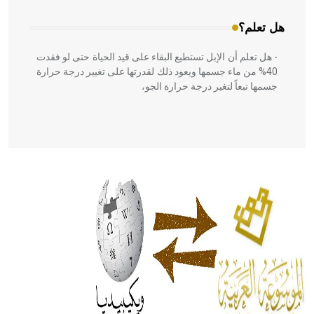
هل تعلم؟
- هل تعلم أن الإبل تستطيع البقاء على قيد الحياة حتى لو فقدت
40% من ماء جسمها ويعود ذلك لقدرتها على تغيير درجة حرارة
جسمها تبعاً لتغير درجة حرارة الجو،
- هل تعلم أن أبقراط كتب في الطب أربعة مؤلفات هي:
الحكم، الأدلة، تنظيم التغذية، ورسالته في جروح الرأس. ويعود
له الفضل بأنه حرر الطب من الدين والفلسفة.
- هل تعلم أن المرجان إفراز حيواني يتكون في البحر ويتركب
من مادة كربونات الكلسيوم، وهو أحمر أو شديد الحمرة وهو
أجود أنواعه، ويمتاز بكبر الحجم ويسمى الش