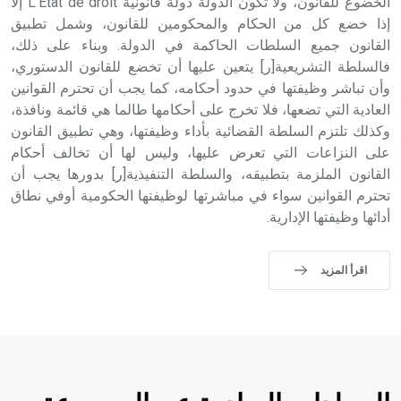
الخضوع للقانون، ولا تكون الدولة دولة قانونية L’État de droit إلا
إذا خضع كل من الحكام والمحكومين للقانون، وشمل تطبيق
القانون جميع السلطات الحاكمة في الدولة. وبناء على ذلك،
فالسلطة التشريعية[ر] يتعين عليها أن تخضع للقانون الدستوري،
وأن تباشر وظيفتها في حدود أحكامه، كما يجب أن تحترم القوانين
العادية التي تضعها، فلا تخرج على أحكامها طالما هي قائمة ونافذة،
وكذلك تلتزم السلطة القضائية بأداء وظيفتها، وهي تطبيق القانون
على النزاعات التي تعرض عليها، وليس لها أن تخالف أحكام
القانون الملزمة بتطبيقه، والسلطة التنفيذية[ر] بدورها يجب أن
تحترم القوانين سواء في مباشرتها لوظيفتها الحكومية أوفي نطاق
أدائها وظيفتها الإدارية.
اقرأ المزيد