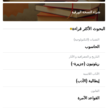
شراء النسخة الورقية
البحوث الأكثر قراءة
التقنيات (التكنولوجية)
الحاسوب
التاريخ و الجغرافية و الآثار
ريئونيون (جزيرة-)
الآداب اللاتينية
إيطالية (الأدب)
القانون
- هل تعلم أن الأبلق نوع من الفنون الهندسية التي ارتبطت
بالعمارة الإسلامية في بلاد الشام ومصر خاصة، حيث يحرص
القواعد الآمرة
المعمار على بناء مداميكه وخاصة في الواجهات