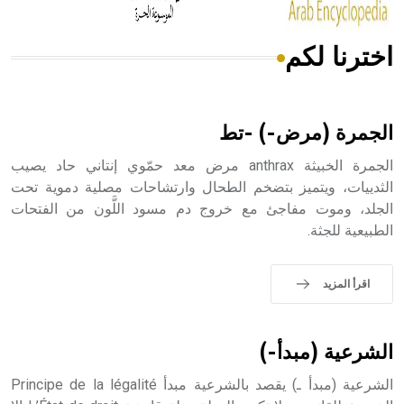
اخترنا لكم
هل تعلم أن الأبسيد كلمة فرنسية اللفظ تم اعتمادها مصطلحاً
أثرياً يستخدم في العمارة عموماً وفي العمارة الدينية الخاصة
بالكنائس خصوصاً، وفي الإنكليزية أب
الجمرة (مرض-) -تط
الجمرة الخبيثة anthrax مرض معد حمّوي إنتاني حاد يصيب
الثدييات، ويتميز بتضخم الطحال وارتشاحات مصلية دموية تحت
الجلد، وموت مفاجئ مع خروج دم مسود اللَّون من الفتحات
- هل تعلم أن أبجر Abgar اسم معروف جيداً يعود إلى عدد من
الطبيعية للجثة.
الملوك الذين حكموا مدينة إديسا (الرها) من أبجر الأول وحتى
التاسع، وهم ينتسبون إلى أسرة أوسروين
اقرأ المزيد
- هل تعلم أن الأبجدية الكنعانية تتألف من /22/ علامة كتابية
الشرعية (مبدأ-)
sign تكتب منفصلة غير متصلة، وتعتمد المبدأ الأكوروفوني،
حيث تقتصر القيمة الصوتية للعلامة الك
الشرعية (مبدأ ـ) يقصد بالشرعية مبدأ Principe de la légalité