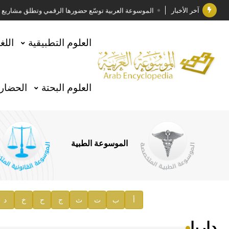
آخر الأخبار
الموسوعة العربية توسّع حضورها الرقمي وتطلق مشاريع معرف
فوز الأستاذ الدكتور وليد محمد السراقبي بجائزة كتارا ل
العلوم التطبيقية
اللغ
جائزة مجمع الملك سلمان العالمي للغة العربية 2025
الأستاذ إياد خالد الطباع مدير عام لهيئة الموسوعة العربية
العلوم البحتة
الحضارة
السيد محمد ياسين صالح وزيرا للثقافة
صدور المجلد الثامن من موسوعة الآثار في سورية
توصيات مجلس الإدارة
الموسوعة الطبية
صدور المجلد السابع من موسوعة الآثار في سورية
صدور المجلد الثامن عشر من الموسوعة الطبية
إعلان..
أ
ب
ت
ث
ج
ح
خ
د
دار الفكر الموزع الحصري لمنشورات هيئة الموسوعة العرب
داريا