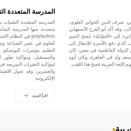
المدرسة المتعددة الت
سعد ـ) (525ـ588هـ/1131ـ1192م) أبو علي، شرف الدين الجواني العلوي،
ب. وقد أكد أبو الفرج الأصفهاني
» إلى «الجوّانيّة» (بفتح الجيم
polytechnic في ال
 الذي دفع بالأسرة للانتقال إلى
للعلوم في عصر الصناعة وتطبي
 الدولة الفاطمية في مصر، كان
التعليم مؤتمرات اليونسكو و
سعد ولد في القاهرة، وكان أبوه
والمستقبل، ومواكبة تطور ال
 اللغة العربية فمنح هذا اللقب.
لمواكبة التغيرات السريعة ف
والعشرين. وقد تحول الاهتمام
الإلكترونية.
اقرأ المزيد
ربية