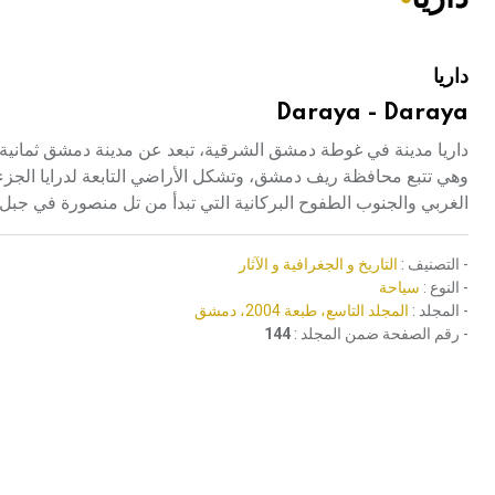
هيئة الموسوعة العربية تطلق موسوعات جديدة في عام 2026
داريا
Daraya - Daraya
داريا مدينة في غوطة دمشق الشرقية، تبعد عن مدينة دمشق ثمانية ك
وهي تتبع محافظة ريف دمشق، وتشكل الأراضي التابعة لدرايا الج
الغربي والجنوب الطفوح البركانية التي تبدأ من تل منصورة في جبل ا
- التصنيف :
التاريخ و الجغرافية و الآثار
- النوع :
سياحة
- المجلد :
المجلد التاسع، طبعة 2004، دمشق
- رقم الصفحة ضمن المجلد :
144