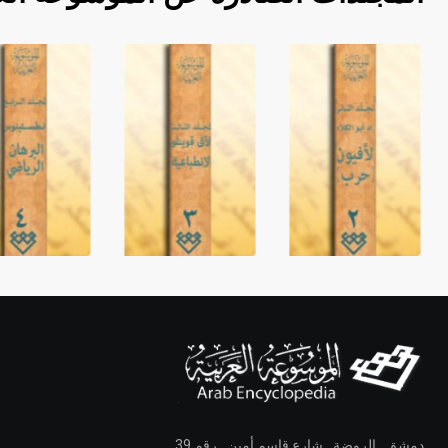
دمشق ـ الروضة ـ شارع قاسم أمين ـ رقم 39