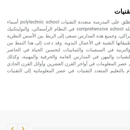
تم اعتمادها مصطلحاً أثرياً يستخدم في
قنيات
العمارة عموماً وفي العمارة الدينية
الخاصة بالكنائس خصوصاً، وفي
المدرسة المتعددة التقنيات يطلق على المدرسة متعددة التقنيات polytechnic school أسماء
الإنكليزية أب
متعددة، منها المدرسة الشاملة comprehensive school في النظام الرأسمالي، والبوليتكنيك
نظام الاشتراكي، وجميع هذه المدارس تسعى إلى الربط بين الأسس النظرية
- هل تعلم أن أبجر Abgar اسم معروف
قاتها التقنية في الأعمال اليدوية. وقد دعت إلى هذا النمط من
جيداً يعود إلى عدد من الملوك الذين
التربية في السبعينات والثمانينات لتحسين الحياة في الحاضر
حكموا مدينة إديسا (الرها) من أبجر الأول
تقنيات والمهن في المدارس العامة والحرفية والمهنية، وكذلك
وحتى التاسع، وهم ينتسبون إلى أسرة
ي عصر المعلومات في أواخر القرن العشرين وأوائل القرن الحادي
أوسروين
 بالتعليم المتعدد التقنيات في عصر المعلوماتية إلى التقنيات
- هل تعلم أن الأبجدية الكنعانية تتألف من
/22/ علامة كتابية sign تكتب منفصلة
غير متصلة، وتعتمد المبدأ الأكوروفوني،
حيث تقتصر القيمة الصوتية للعلامة الك