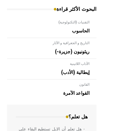
البحوث الأكثر قراءة
التقنيات (التكنولوجية)
الحاسوب
التاريخ و الجغرافية و الآثار
ريئونيون (جزيرة-)
الآداب اللاتينية
إيطالية (الأدب)
القانون
- هل تعلم أن الأبلق نوع من الفنون
الهندسية التي ارتبطت بالعمارة الإسلامية
القواعد الآمرة
في بلاد الشام ومصر خاصة، حيث يحرص
المعمار على بناء مداميكه وخاصة في
الواجهات
هل تعلم؟
- هل تعلم أن الإبل تستطيع البقاء على