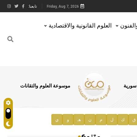
تابعنا:
Friday, Aug 7, 2026
والفنون
العلوم القانونية والاقتصادية
 سورية
موسوعة العلوم والتقانات
ق
ك
ل
م
ن
هـ
و
ي
متنوع