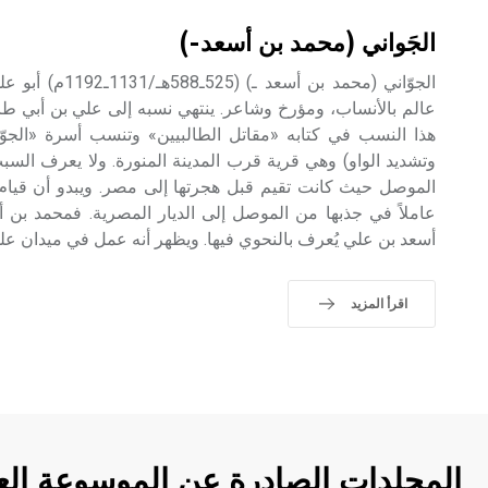
الجَواني (محمد بن أسعد-)
الجوّاني (محمد بن أ
عالم بالأنساب، ومؤرخ وشاعر. ينتهي نسبه إلى علي بن أبي طال
هذا النسب في كتابه «مقاتل الطالبيين» وتنسب أسرة «الجوّاني
وتشديد الواو) وهي قرية قرب المدينة المنورة. ولا يعرف السبب
الموصل حيث كانت تقيم قبل هجرتها إلى مصر. ويبدو أن قيام
عاملاً في جذبها من الموصل إلى الديار المصرية. فمحمد بن أ
أسعد بن علي يُعرف بالنحوي فيها. ويظهر أنه عمل في ميدان علوم
اقرأ المزيد
المجلدات الصادرة عن الموسوعة الع