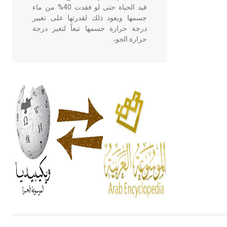
قيد الحياة حتى لو فقدت 40% من ماء
جسمها ويعود ذلك لقدرتها على تغيير
درجة حرارة جسمها تبعاً لتغير درجة
حرارة الجو،
- هل تعلم أن أبقراط كتب في الطب
أربعة مؤلفات هي: الحكم، الأدلة، تنظيم
التغذية، ورسالته في جروح الرأس.
ويعود له الفضل بأنه حرر الطب من
الدين والفلسفة.
- هل تعلم أن المرجان إفراز حيواني
يتكون في البحر ويتركب من مادة
كربونات الكلسيوم، وهو أحمر أو شديد
الحمرة وهو أجود أنواعه، ويمتاز بكبر
الحجم ويسمى الش
هل تعلم أن الأبسيد كلمة فرنسية اللفظ