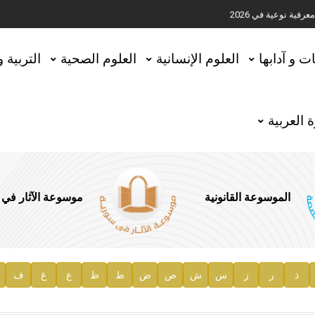
ية نوعية في 2026
تحقيق المخطوطات في العاصمة القطرية الدوحة
ات و آدابها
العلوم الإنسانية
العلوم الصحية
التربية 
 العربية
الموسوعة القانونية
موسوعة الآثار في
ذ
ر
ز
س
ش
ص
ض
ط
ظ
ع
غ
ف
ية