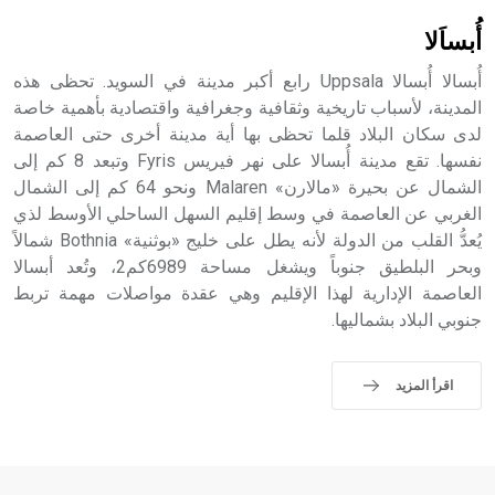
أُبساَلا
أُبسالا أُبسالا Uppsala رابع أكبر مدينة في السويد. تحظى هذه
المدينة، لأسباب تاريخية وثقافية وجغرافية واقتصادية بأهمية خاصة
لدى سكان البلاد قلما تحظى بها أية مدينة أخرى حتى العاصمة
نفسها. تقع مدينة أُبسالا على نهر فيريس Fyris وتبعد 8 كم إلى
الشمال عن بحيرة «مالارن» Malaren ونحو 64 كم إلى الشمال
الغربي عن العاصمة في وسط إقليم السهل الساحلي الأوسط لذي
يُعدُّ القلب من الدولة لأنه يطل على خليج «بوثنية» Bothnia شمالاً
وبحر البلطيق جنوباً ويشغل مساحة 6989كم2، وتُعد أبسالا
العاصمة الإدارية لهذا الإقليم وهي عقدة مواصلات مهمة تربط
جنوبي البلاد بشماليها.
اقرأ المزيد