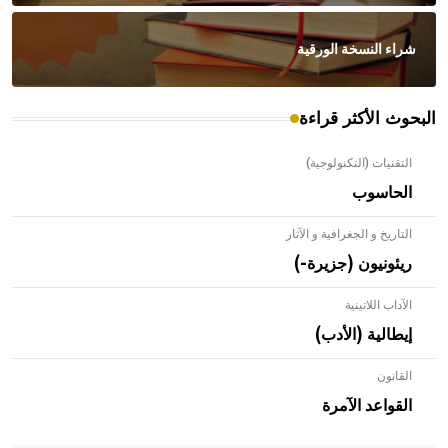
شراء النسخة الورقية
البحوث الأكثر قراءة
التقنيات (التكنولوجية)
الحاسوب
التاريخ و الجغرافية و الآثار
ريئونيون (جزيرة-)
الآداب اللاتينية
إيطالية (الأدب)
القانون
- هل تعلم أن الأبلق نوع من الفنون الهندسية التي ارتبطت
بالعمارة الإسلامية في بلاد الشام ومصر خاصة، حيث يحرص
القواعد الآمرة
المعمار على بناء مداميكه وخاصة في الواجهات