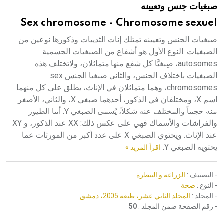
صبغيات جنس وتعيينه
هيئة الموسوعة العربية تطلق موسوعات جديدة في عام 2026
Sex chromosome - Chromosome sexuel
صبغيات الجنس وتعيينه تمتلك إناث الثدييات وذكورها نوعين من
الصبغيات: النوع الأول هو أشفاع من الصبغيات الجسمية
autosomes، صِبغيَّا كل شفع منها متماثلان، ولاتختلف هذه
الصبغيات باختلاف الجنس، والثاني صبغيا الجنس sex
chromosomes، وهما متماثلان في الإناث، يطلق على كل منهما
اسم X، ومختلفان في الذكور، أحدهما صبغي X، والثاني، الأصغر
منه حجماً والمختلف عنه شكلاً، يُسمى الصبغي Y. أما الطيور
والفراشات والأسماك فهي على عكس ذلك: XX عند الذكور، و XY
عند الإناث. ويحتوي الصبغي X على عدد أكبر من المورثات عما
يحتويه الصبغي Y.
اقرأ المزيد »
- التصنيف :
الزراعة و البيطرة
- النوع :
صحة
- المجلد :
المجلد الثاني عشر، طبعة 2005، دمشق
- رقم الصفحة ضمن المجلد :
50