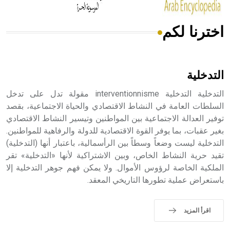
اخترنا لكم
هل تعلم أن الأبسيد كلمة فرنسية اللفظ تم اعتمادها مصطلحاً
أثرياً يستخدم في العمارة عموماً وفي العمارة الدينية الخاصة
بالكنائس خصوصاً، وفي الإنكليزية أب
التدخلية
التدخلية التدخلية interventionnisme مقولة تدل على تدخل
السلطات العامة في النشاط الاقتصادي والحياة الاجتماعية، بقصد
توفير العدالة الاجتماعية بين المواطنين وتيسير النشاط الاقتصادي
- هل تعلم أن أبجر Abgar اسم معروف جيداً يعود إلى عدد من
الملوك الذين حكموا مدينة إديسا (الرها) من أبجر الأول وحتى
بغير عقبات، بما يوفر القوة الاقتصادية للدولة والرفاهية للمواطنين.
التاسع، وهم ينتسبون إلى أسرة أوسروين
التدخلية ليست وضعاً وسطاً بين الرأسمالية، باعتبار أنها (التدخلية)
تقيد حرية النشاط الخاص، وبين الاشتراكية لأنها «التدخلية» تقر
الملكية الخاصة لرؤوس الأموال. ولا يمكن فهم جوهر التدخلية إلا
باستعراض عملية تطورها التاريخي المعقد.
- هل تعلم أن الأبجدية الكنعانية تتألف من /22/ علامة كتابية
sign تكتب منفصلة غير متصلة، وتعتمد المبدأ الأكوروفوني،
اقرأ المزيد
حيث تقتصر القيمة الصوتية للعلامة الك