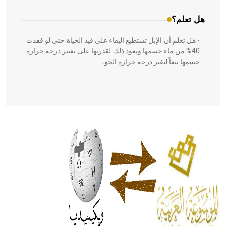
هل تعلم؟
- هل تعلم أن الإبل تستطيع البقاء على قيد الحياة حتى لو فقدت
40% من ماء جسمها ويعود ذلك لقدرتها على تغيير درجة حرارة
جسمها تبعاً لتغير درجة حرارة الجو،
- هل تعلم أن أبقراط كتب في الطب أربعة مؤلفات هي:
الحكم، الأدلة، تنظيم التغذية، ورسالته في جروح الرأس. ويعود
له الفضل بأنه حرر الطب من الدين والفلسفة.
- هل تعلم أن المرجان إفراز حيواني يتكون في البحر ويتركب
من مادة كربونات الكلسيوم، وهو أحمر أو شديد الحمرة وهو
أجود أنواعه، ويمتاز بكبر الحجم ويسمى الش