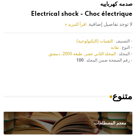
صدمه كهرباييه
هيئة الموسوعة العربية تطلق موسوعات جديدة في عام 2026
Electrical shock - Choc électrique
لا توجد تفاصيل إضافية.
اقرأ المزيد »
- التصنيف :
التقنيات (التكنولوجية)
- النوع :
تقانة
- المجلد :
المجلد الثاني عشر، طبعة 2005، دمشق
- رقم الصفحة ضمن المجلد :
100
متنوع
معجم المصطلحات