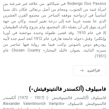
Roderigo Dos Passos في شيكاغو، من علاقة غير شرعية بين
- هل تعلم أن أبجر Abgar اسم معروف جيداً يعود إلى عدد من
الملوك الذين حكموا مدينة إديسا (الرها) من أبجر الأول وحتى
امرأة غنية من الجنوب، ومحام من أصل برتغالي. فكان ذلك سبباً
التاسع، وهم ينتسبون إلى أسرة أوسروين
أساسياً في ازدواجية موقفه الساخر من مجتمع القرن العشرين
الذي عدّ نفسه غريباً عنه إلى درجة تغيير اسمه، وكان من جهة
أخرى يتوق إلى أن يتقبله ذلك المجتمع، ولم يتزوج والداه الطبيعيان
إلا في عام 1910. وقد قضى طفولة وحيدة موحشة في أوربا
وإنكلترا. وقبل دخوله جامعة هارفرد عام 1912 اتخذ اسم جده لأبيه
- هل تعلم أن الأبجدية الكنعانية تتألف من /22/ علامة كتابية
رودريغو دوس باسوس. وكتب فيما بعد رواية فيها عناصر من
sign تكتب منفصلة غير متصلة، وتعتمد المبدأ الأكوروفوني،
سيرته الذاتية، بعنوان «البلد المختار» Chosen Country عام
حيث تقتصر القيمة الصوتية للعلامة الك
(1951).
اقرأ المزيد
فامبيلوف (ألكسندر فالنتينوفيتش-)
ڤامبيلوڤ (ألكسندر ڤالنتينوڤيتش -) (1937 - 1972) ألكسندر
ڤالنتينوڤيتش ڤامبيلوڤ Alexander Valentinovich Vampilov