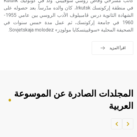
كاتب مسرحي وقاص روسي سوڤييتي. ولد في كوتوليك Kutulik
في منطقة إركوتسك Irkutsk، كان والده مدّرساً. بعد حصوله على
الشهادة الثانوية درس ڤامبيلوڤ الأدب الروسي بين عامي 1955-
1960 في جامعة إركوتسك، ثم عمل مدة خمس سنوات في
الصحيفة المحلية «سوڤييتسكايا مولودِز» Sovjetskaja molodez.
اقرأ المزيد
المجلدات الصادرة عن الموسوعة
العربية