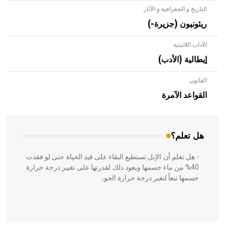
التاريخ و الجغرافية و الآثار
ريئونيون (جزيرة-)
الآداب اللاتينية
إيطالية (الأدب)
القانون
- هل تعلم أن الأبلق نوع من الفنون الهندسية التي ارتبطت
بالعمارة الإسلامية في بلاد الشام ومصر خاصة، حيث يحرص
القواعد الآمرة
المعمار على بناء مداميكه وخاصة في الواجهات
هل تعلم؟
- هل تعلم أن الإبل تستطيع البقاء على قيد الحياة حتى لو فقدت
40% من ماء جسمها ويعود ذلك لقدرتها على تغيير درجة حرارة
جسمها تبعاً لتغير درجة حرارة الجو،