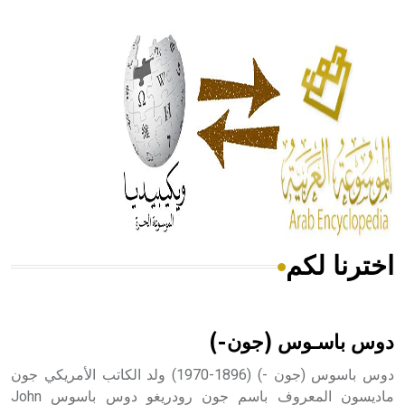
- هل تعلم أن أبقراط كتب في الطب أربعة مؤلفات هي:
الحكم، الأدلة، تنظيم التغذية، ورسالته في جروح الرأس. ويعود
له الفضل بأنه حرر الطب من الدين والفلسفة.
- هل تعلم أن المرجان إفراز حيواني يتكون في البحر ويتركب
من مادة كربونات الكلسيوم، وهو أحمر أو شديد الحمرة وهو
أجود أنواعه، ويمتاز بكبر الحجم ويسمى الش
اخترنا لكم
هل تعلم أن الأبسيد كلمة فرنسية اللفظ تم اعتمادها مصطلحاً
أثرياً يستخدم في العمارة عموماً وفي العمارة الدينية الخاصة
بالكنائس خصوصاً، وفي الإنكليزية أب
دوس باسـوس (جون-)
دوس باسوس (جون -) (1896-1970) ولد الكاتب الأمريكي جون
ماديسون المعروف باسم جون رودريغو دوس باسوس John