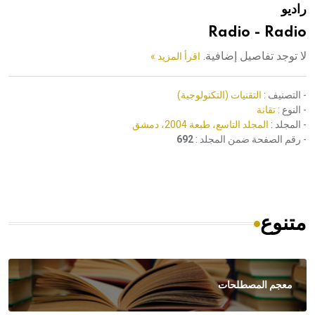
راديو
هيئة الموسوعة العربية تطلق موسوعات جديدة في عام 2026
Radio - Radio
لا توجد تفاصيل إضافية.
اقرأ المزيد »
- التصنيف :
التقنيات (التكنولوجية)
- النوع :
تقانة
- المجلد :
المجلد التاسع، طبعة 2004، دمشق
- رقم الصفحة ضمن المجلد :
692
متنوع
معجم المصطلحات