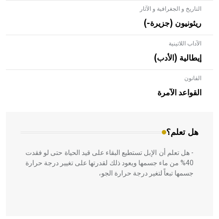
التاريخ و الجغرافية و الآثار
ريئونيون (جزيرة-)
الآداب اللاتينية
إيطالية (الأدب)
القانون
- هل تعلم أن الأبلق نوع من الفنون الهندسية التي ارتبطت
بالعمارة الإسلامية في بلاد الشام ومصر خاصة، حيث يحرص
القواعد الآمرة
المعمار على بناء مداميكه وخاصة في الواجهات
هل تعلم؟
- هل تعلم أن الإبل تستطيع البقاء على قيد الحياة حتى لو فقدت
40% من ماء جسمها ويعود ذلك لقدرتها على تغيير درجة حرارة
جسمها تبعاً لتغير درجة حرارة الجو،