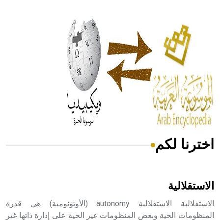
- هل تعلم أن أبقراط كتب في الطب أربعة مؤلفات هي:
الحكم، الأدلة، تنظيم التغذية، ورسالته في جروح الرأس. ويعود
له الفضل بأنه حرر الطب من الدين والفلسفة.
- هل تعلم أن المرجان إفراز حيواني يتكون في البحر ويتركب
من مادة كربونات الكلسيوم، وهو أحمر أو شديد الحمرة وهو
أجود أنواعه، ويمتاز بكبر الحجم ويسمى الش
اخترنا لكم
هل تعلم أن الأبسيد كلمة فرنسية اللفظ تم اعتمادها مصطلحاً
أثرياً يستخدم في العمارة عموماً وفي العمارة الدينية الخاصة
بالكنائس خصوصاً، وفي الإنكليزية أب
الاستقلالية
الاستقلالية الاستقلالية autonomy (الأوتونومية) هي قدرة
المنظومات الحية وبعض المنظومات غير الحية على إدارة ذاتها غير