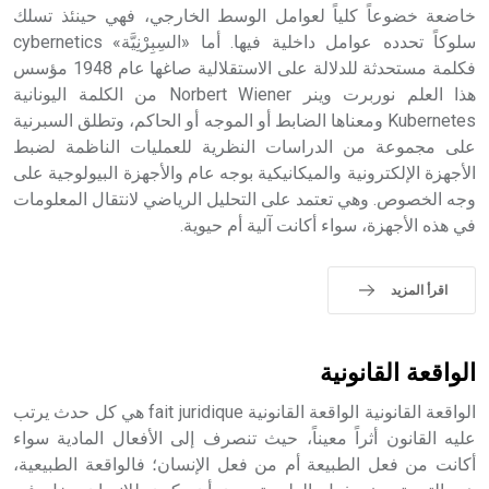
خاضعة خضوعاً كلياً لعوامل الوسط الخارجي، فهي حينئذ تسلك
- هل تعلم أن أبجر Abgar اسم معروف جيداً يعود إلى عدد من
الملوك الذين حكموا مدينة إديسا (الرها) من أبجر الأول وحتى
سلوكاً تحدده عوامل داخلية فيها. أما «السِبِرْنِيَّة» cybernetics
التاسع، وهم ينتسبون إلى أسرة أوسروين
فكلمة مستحدثة للدلالة على الاستقلالية صاغها عام 1948 مؤسس
هذا العلم نوربرت وينر Norbert Wiener من الكلمة اليونانية
Kubernetes ومعناها الضابط أو الموجه أو الحاكم، وتطلق السبرنية
على مجموعة من الدراسات النظرية للعمليات الناظمة لضبط
الأجهزة الإلكترونية والميكانيكية بوجه عام والأجهزة البيولوجية على
- هل تعلم أن الأبجدية الكنعانية تتألف من /22/ علامة كتابية
وجه الخصوص. وهي تعتمد على التحليل الرياضي لانتقال المعلومات
sign تكتب منفصلة غير متصلة، وتعتمد المبدأ الأكوروفوني،
في هذه الأجهزة، سواء أكانت آلية أم حيوية.
حيث تقتصر القيمة الصوتية للعلامة الك
اقرأ المزيد
الواقعة القانونية
الواقعة القانونية الواقعة القانونية fait juridique هي كل حدث يرتب
عليه القانون أثراً معيناً، حيث تنصرف إلى الأفعال المادية سواء
أكانت من فعل الطبيعة أم من فعل الإنسان؛ فالواقعة الطبيعية،