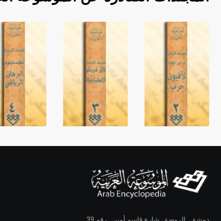
دمشق ـ الروضة ـ شارع قاسم أمين ـ رقم 39