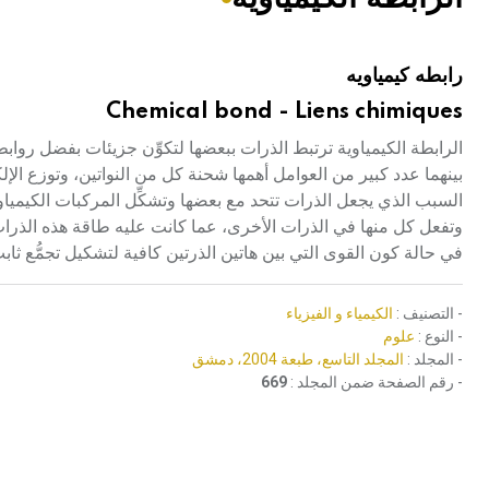
هيئة الموسوعة العربية تطلق موسوعات جديدة في عام 2026
رابطه كيمياويه
Chemical bond - Liens chimiques
بينهما عدد كبير من العوامل أهمها شحنة كل من النواتين، وتوزع ال
السبب الذي يجعل الذرات تتحد مع بعضها وتشكِّل المركبات الكيميا
وتفعل كل منها في الذرات الأخرى، عما كانت عليه طاقة هذه الذرا
في حالة كون القوى التي بين هاتين الذرتين كافية لتشكيل تجمُّع ثابت
- التصنيف :
الكيمياء و الفيزياء
- النوع :
علوم
- المجلد :
المجلد التاسع، طبعة 2004، دمشق
- رقم الصفحة ضمن المجلد :
669