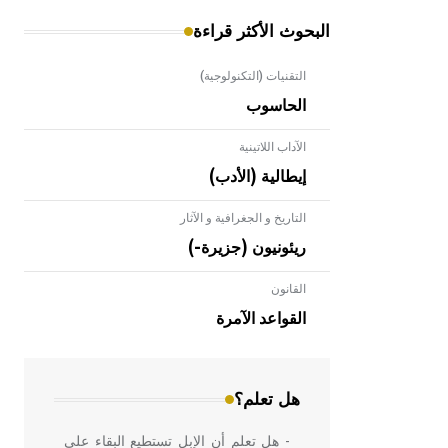
البحوث الأكثر قراءة
التقنيات (التكنولوجية)
الحاسوب
الآداب اللاتينية
إيطالية (الأدب)
التاريخ و الجغرافية و الآثار
ريئونيون (جزيرة-)
القانون
- هل تعلم أن الأبلق نوع من الفنون
الهندسية التي ارتبطت بالعمارة الإسلامية
القواعد الآمرة
في بلاد الشام ومصر خاصة، حيث يحرص
المعمار على بناء مداميكه وخاصة في
الواجهات
هل تعلم؟
- هل تعلم أن الإبل تستطيع البقاء على