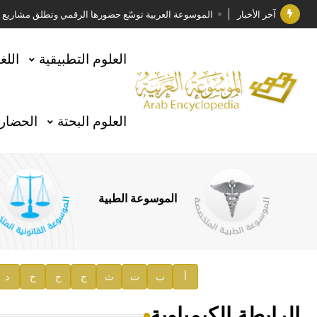
آخر الأخبار
الموسوعة العربية توسّع حضورها الرقمي وتطلق مشاريع معرف
فوز الأستاذ الدكتور وليد محمد السراقبي بجائزة كتارا ل
العلوم التطبيقية
اللغ
جائزة مجمع الملك سلمان العالمي للغة العربية 2025
الأستاذ إياد خالد الطباع مدير عام لهيئة الموسوعة العربية
العلوم البحتة
الحضارة
السيد محمد ياسين صالح وزيرا للثقافة
صدور المجلد الثامن من موسوعة الآثار في سورية
توصيات مجلس الإدارة
الموسوعة الطبية
صدور المجلد السابع من موسوعة الآثار في سورية
صدور المجلد الثامن عشر من الموسوعة الطبية
إعلان..
أ
ب
ت
ث
ج
ح
خ
د
دار الفكر الموزع الحصري لمنشورات هيئة الموسوعة العرب
الرابطة الكيمياوية