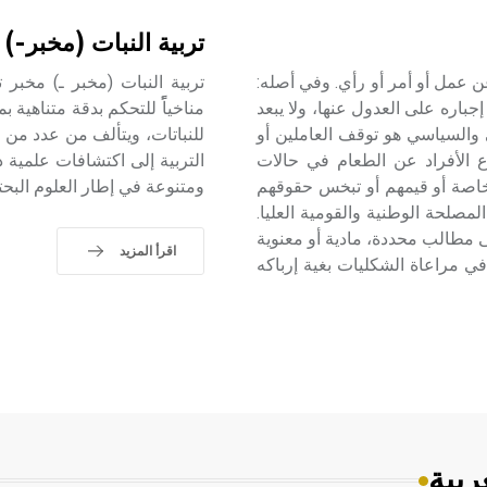
تربية النبات (مخبر-)
الانصراف عن عمل أو أمر أو رأي. وفي أصله:
ره على العدول عنها، ولا يبعد
مناخياًًً للتحكم بدقة متناهية 
 والسياسي هو توقف العاملين أو
للنباتات، ويتألف من عدد من ا
ع الأفراد عن الطعام في حالات
التربية إلى اكتشافات علمية
خاصة أو قيمهم أو تبخس حقوقهم
ومتنوعة في إطار العلوم البحتة
لمصلحة الوطنية والقومية العليا.
مطالب محددة، مادية أو معنوية
اقرأ المزيد
 في مراعاة الشكليات بغية إرباكه
ربية