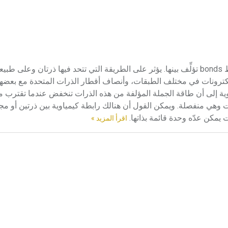
الرابطة الكيمياوية ترتبط الذرات ببعضها لتكوِّن جزيئات بفضل روابط bonds تؤلِّف بينها. يؤثر على الطريقة التي تتحد فيها ذرتان
إلكترونات في مختلف الطبقات، وأنصاف أقطار الذرات المتحدة مع بعضها.
وية إلى أن طاقة الجملة المؤلفة من هذه الذرات تنخفض عندما تقترب 
ت وهي منفصلة. ويمكن القول أن هنالك رابطة كيمياوية بين ذرتين أو م
 يمكن عدّه وحدة قائمة بذاتها.
اقرأ المزيد »