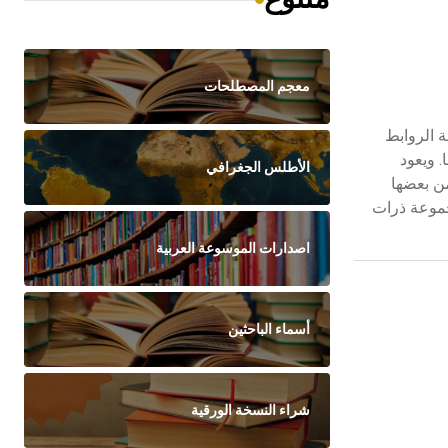
معجم المصطلحات
 وعلى طبيعة الروابط
 ويعود
الأطلس الجغرافي
من بعضها
جموعة ذرات
اصدارات الموسوعة العربية
أسماء الباحثين
شراء النسخة الورقية