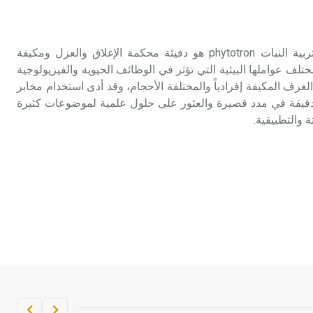
تم اعتمادها مصطلحاً أثرياً يستخدم في
العمارة عموماً وفي العمارة الدينية
الخاصة بالكنائس خصوصاً، وفي
تربية النبات (مخبر ـ) مخبر تربية النبات phytotron هو دفيئة محكمة الإغلاق والعزل ومكيفة
الإنكليزية أب
بمختلف عواملها البيئية التي تؤثر في الوظائف الحيوية والفيزيولوجية
لغرف المكيفة إفرادياً والمختلفة الأحجام، وقد أدى استخدام مخابر
- هل تعلم أن أبجر Abgar اسم معروف
 دقيقة في مدد قصيرة والعثور على حلول علمية لموضوعات كثيرة
جيداً يعود إلى عدد من الملوك الذين
 والتطبيقية.
حكموا مدينة إديسا (الرها) من أبجر الأول
وحتى التاسع، وهم ينتسبون إلى أسرة
أوسروين
- هل تعلم أن الأبجدية الكنعانية تتألف من
/22/ علامة كتابية sign تكتب منفصلة
غير متصلة، وتعتمد المبدأ الأكوروفوني،
حيث تقتصر القيمة الصوتية للعلامة الك