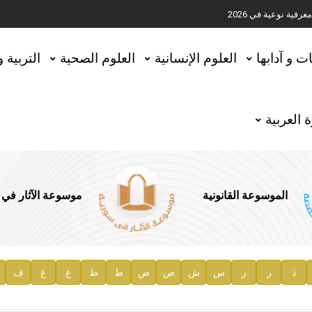
ية نوعية في 2026
تحقيق المخطوطات في العاصمة القطرية الدوحة
ات و آدابها
العلوم الإنسانية
العلوم الصحية
التربية 
 العربية
الموسوعة القانونية
موسوعة الآثار في
ذ
ر
ز
س
ش
ص
ض
ط
ظ
ع
غ
ف
ية