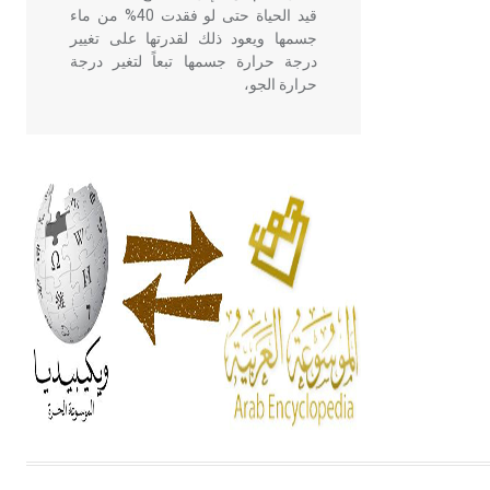
قيد الحياة حتى لو فقدت 40% من ماء
جسمها ويعود ذلك لقدرتها على تغيير
درجة حرارة جسمها تبعاً لتغير درجة
حرارة الجو،
- هل تعلم أن أبقراط كتب في الطب
أربعة مؤلفات هي: الحكم، الأدلة، تنظيم
التغذية، ورسالته في جروح الرأس.
ويعود له الفضل بأنه حرر الطب من
الدين والفلسفة.
- هل تعلم أن المرجان إفراز حيواني
يتكون في البحر ويتركب من مادة
كربونات الكلسيوم، وهو أحمر أو شديد
الحمرة وهو أجود أنواعه، ويمتاز بكبر
الحجم ويسمى الش
هل تعلم أن الأبسيد كلمة فرنسية اللفظ