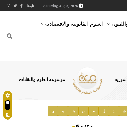
تابعنا:
Saturday, Aug 8, 2026
والفنون
العلوم القانونية والاقتصادية
 سورية
موسوعة العلوم والتقانات
ق
ك
ل
م
ن
هـ
و
ي
متنوع