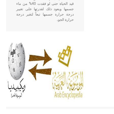
قيد الحياة حتى لو فقدت 40% من ماء
جسمها ويعود ذلك لقدرتها على تغيير
درجة حرارة جسمها تبعاً لتغير درجة
حرارة الجو،
- هل تعلم أن أبقراط كتب في الطب
أربعة مؤلفات هي: الحكم، الأدلة، تنظيم
التغذية، ورسالته في جروح الرأس.
ويعود له الفضل بأنه حرر الطب من
الدين والفلسفة.
- هل تعلم أن المرجان إفراز حيواني
يتكون في البحر ويتركب من مادة
كربونات الكلسيوم، وهو أحمر أو شديد
الحمرة وهو أجود أنواعه، ويمتاز بكبر
الحجم ويسمى الش
هل تعلم أن الأبسيد كلمة فرنسية اللفظ