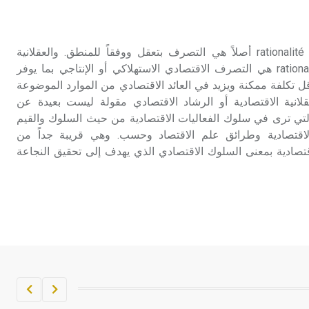
تم اعتمادها مصطلحاً أثرياً يستخدم في
العمارة عموماً وفي العمارة الدينية
الخاصة بالكنائس خصوصاً، وفي
العقلانية الاقتصادية العقلانية rationalité أصلاً هي التصرف بتعقل ووفقاً للمنطق. والعقلانية
الإنكليزية أب
الاقتصادية rationalité économique هي التصرف الاقتصادي الاستهلاكي أو الإنتاجي بما يوفر
قل تكلفة ممكنة ويزيد في العائد الاقتصادي من الموارد الموضوعة
- هل تعلم أن أبجر Abgar اسم معروف
عقلانية الاقتصادية أو الرشاد الاقتصادي مقولة ليست بعيدة عن
جيداً يعود إلى عدد من الملوك الذين
لاقتصادية» économisme التي ترى في سلوك الفعاليات الاقتصادية من حيث السلوك والقيم
حكموا مدينة إديسا (الرها) من أبجر الأول
 الاقتصادية وطرائق علم الاقتصاد وحسب. وهي قريبة جداً من
وحتى التاسع، وهم ينتسبون إلى أسرة
لنة» rationalisation الاقتصادية بمعنى السلوك الاقتصادي الذي يهدف إلى تحقيق النجاعة
أوسروين
- هل تعلم أن الأبجدية الكنعانية تتألف من
/22/ علامة كتابية sign تكتب منفصلة
غير متصلة، وتعتمد المبدأ الأكوروفوني،
حيث تقتصر القيمة الصوتية للعلامة الك