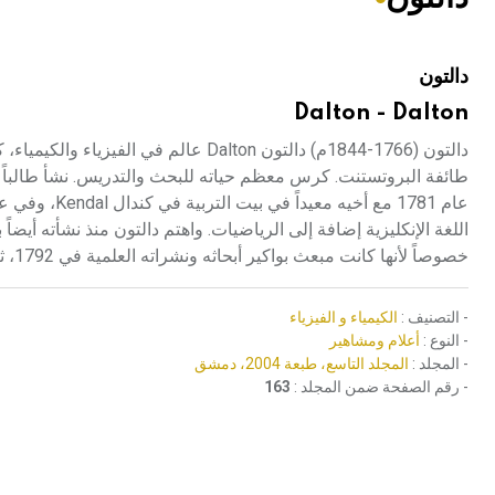
هيئة الموسوعة العربية تطلق موسوعات جديدة في عام 2026
دالتون
Dalton - Dalton
دالتون (1766-1844م) دالتون Dalton عال
طائفة البروتستنت. كرس معظم حياته للبحث والتدريس. نشأ طالباً في م
اللغة الإنكليزية إضافة إلى الرياضيات. واهتم دالتون منذ نشأته أيضاً
خصوصاً لأنها كانت مبعث بواكير أبحاثه ونشراته العلمية في 1792، ثم إن ذلك كان الأساس في اكتشافاته حول الغازات.
- التصنيف :
الكيمياء و الفيزياء
- النوع :
أعلام ومشاهير
- المجلد :
المجلد التاسع، طبعة 2004، دمشق
- رقم الصفحة ضمن المجلد :
163