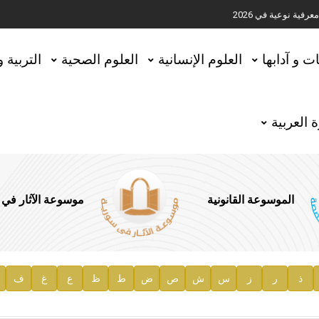
ية نوعية في 2026
تحقيق المخطوطات في العاصمة القطرية الدوحة
ات و آدابها
العلوم الإنسانية
العلوم الصحية
التربية 
 العربية
الموسوعة القانونية
موسوعة الآثار في
ذ
ر
ز
س
ش
ص
ض
ط
ظ
ع
غ
ف
ية