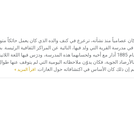
م في الفيزياء والكيمياء، كان عصامياً منذ نشأته، ترعرع في كنف والده الذي كان يعمل حائكاً
درسة القرية التي ولد فيها، النائية عن المراكز الثقافية الرئيسة. بدأ 
عام 1781 مع أخيه معيداً في بيت التربية في كندال Kendal، وفي عام 1885 أدار مع أخيه ولحسابهما هذه المدرسة، ودرَس فيها الل
 بالأرصاد الجوية، فكان يدوّن ملاحظاته اليومية التي لم يتوقف عنها طوال
اقرأ المزيد »