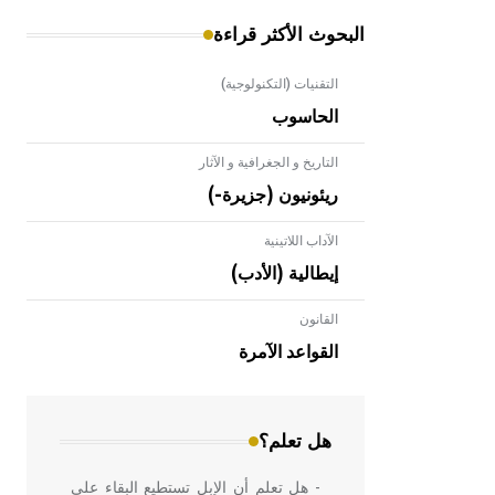
البحوث الأكثر قراءة
التقنيات (التكنولوجية)
الحاسوب
التاريخ و الجغرافية و الآثار
ريئونيون (جزيرة-)
الآداب اللاتينية
إيطالية (الأدب)
القانون
- هل تعلم أن الأبلق نوع من الفنون
الهندسية التي ارتبطت بالعمارة الإسلامية
القواعد الآمرة
في بلاد الشام ومصر خاصة، حيث يحرص
المعمار على بناء مداميكه وخاصة في
الواجهات
هل تعلم؟
- هل تعلم أن الإبل تستطيع البقاء على