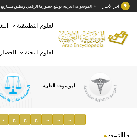
آخر الأخبار
الموسوعة العربية توسّع حضورها الرقمي وتطلق مشاريع معرف
فوز الأستاذ الدكتور وليد محمد السراقبي بجائزة كتارا ل
العلوم التطبيقية
اللغ
جائزة مجمع الملك سلمان العالمي للغة العربية 2025
الأستاذ إياد خالد الطباع مدير عام لهيئة الموسوعة العربية
العلوم البحتة
الحضارة
السيد محمد ياسين صالح وزيرا للثقافة
صدور المجلد الثامن من موسوعة الآثار في سورية
توصيات مجلس الإدارة
الموسوعة الطبية
صدور المجلد السابع من موسوعة الآثار في سورية
صدور المجلد الثامن عشر من الموسوعة الطبية
إعلان..
أ
ب
ت
ث
ج
ح
خ
د
دار الفكر الموزع الحصري لمنشورات هيئة الموسوعة العرب
دالتون