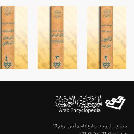
دمشق ـ الروضة ـ شارع قاسم أمين ـ رقم 39
هاتف: 3315204 - 3315205