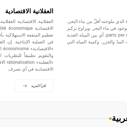
العقلانية الاقتصادية
 الماء قليل الملوحة brackish water هو الماء الذي ملوحته أقلّ من ماء البحر،
وجود في ماء البحر. ويراوح تركيز
الأملاح فيه عادة بين 1000 و4000 ppm/جزء بالمليون parts per million، أي بين المياه العذبة
تعظيم المنفعة الاستهلاكية بأ
لمدّ والجزر، وكمية المياه التي
في العملية الإنتاجية. إن ال
«ا
والتقويم تطبيقاً للنظريات
«العق
الاقتصادية في أي تصرف.
اقرأ المزيد
ربية