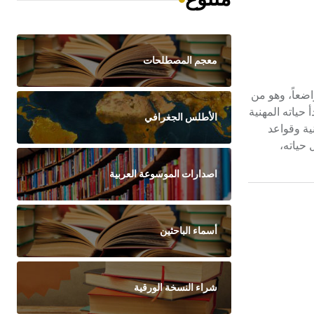
معجم المصطلحات
 متواضعاً، وهو من
حياته المهنية
الأطلس الجغرافي
غة اللاتينية وقواعد
 حياته،
اصدارات الموسوعة العربية
أسماء الباحثين
شراء النسخة الورقية