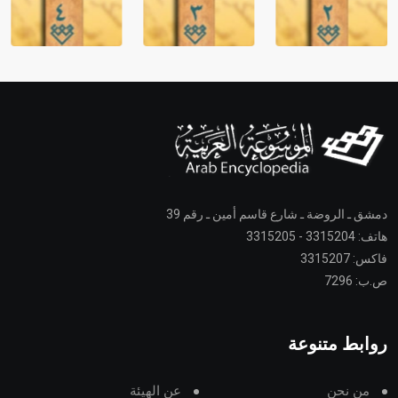
دمشق ـ الروضة ـ شارع قاسم أمين ـ رقم 39
هاتف: 3315204 - 3315205
فاكس: 3315207
ص.ب: 7296
روابط متنوعة
من نحن
عن الهيئة