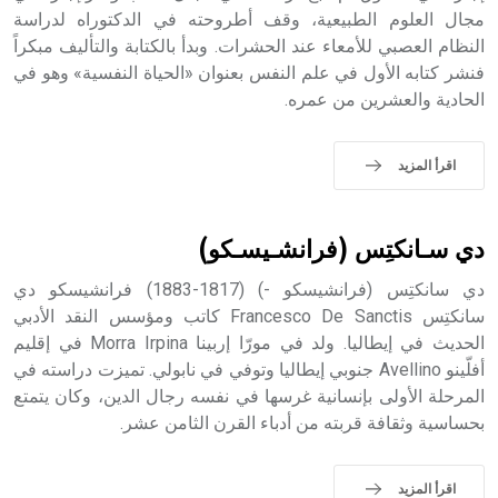
الملوك الذين حكموا مدينة إديسا (الرها) من أبجر الأول وحتى
مجال العلوم الطبيعية، وقف أطروحته في الدكتوراه لدراسة
التاسع، وهم ينتسبون إلى أسرة أوسروين
النظام العصبي للأمعاء عند الحشرات. وبدأ بالكتابة والتأليف مبكراً
فنشر كتابه الأول في علم النفس بعنوان «الحياة النفسية» وهو في
الحادية والعشرين من عمره.
- هل تعلم أن الأبجدية الكنعانية تتألف من /22/ علامة كتابية
اقرأ المزيد
sign تكتب منفصلة غير متصلة، وتعتمد المبدأ الأكوروفوني،
حيث تقتصر القيمة الصوتية للعلامة الك
دي سـانكتِس (فرانشـيسـكو)
دي سانكتِس (فرانشيسكو -) (1817-1883) فرانشيسكو دي
سانكتِس Francesco De Sanctis كاتب ومؤسس النقد الأدبي
الحديث في إيطاليا. ولد في مورّا إربينا Morra Irpina في إقليم
أفلّينو Avellino جنوبي إيطاليا وتوفي في نابولي. تميزت دراسته في
المرحلة الأولى بإنسانية غرسها في نفسه رجال الدين، وكان يتمتع
بحساسية وثقافة قربته من أدباء القرن الثامن عشر.
اقرأ المزيد