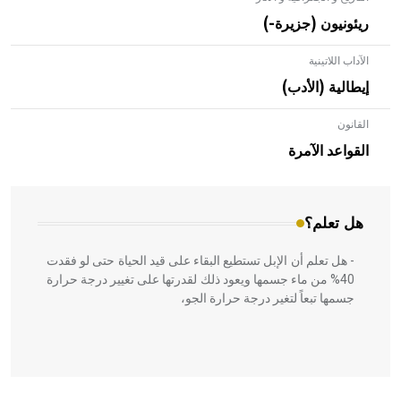
ريئونيون (جزيرة-)
الآداب اللاتينية
إيطالية (الأدب)
القانون
- هل تعلم أن الأبلق نوع من الفنون الهندسية التي ارتبطت
بالعمارة الإسلامية في بلاد الشام ومصر خاصة، حيث يحرص
القواعد الآمرة
المعمار على بناء مداميكه وخاصة في الواجهات
هل تعلم؟
- هل تعلم أن الإبل تستطيع البقاء على قيد الحياة حتى لو فقدت
40% من ماء جسمها ويعود ذلك لقدرتها على تغيير درجة حرارة
جسمها تبعاً لتغير درجة حرارة الجو،
- هل تعلم أن أبقراط كتب في الطب أربعة مؤلفات هي: