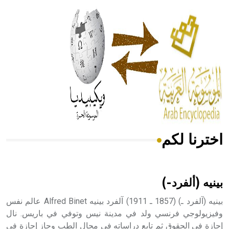
الحكم، الأدلة، تنظيم التغذية، ورسالته في جروح الرأس. ويعود
له الفضل بأنه حرر الطب من الدين والفلسفة.
- هل تعلم أن المرجان إفراز حيواني يتكون في البحر ويتركب
من مادة كربونات الكلسيوم، وهو أحمر أو شديد الحمرة وهو
أجود أنواعه، ويمتاز بكبر الحجم ويسمى الش
اخترنا لكم
هل تعلم أن الأبسيد كلمة فرنسية اللفظ تم اعتمادها مصطلحاً
أثرياً يستخدم في العمارة عموماً وفي العمارة الدينية الخاصة
بالكنائس خصوصاً، وفي الإنكليزية أب
بينيه (ألفرد-)
بينيه (آلفرد ـ) (1857 ـ 1911) آلفرد بينيه Alfred Binet عالم نفس
وفيزيولوجي فرنسي ولد في مدينة نيس وتوفي في باريس. نال
إجازة في الحقوق ثم تابع دراساته في مجال الطب وحاز إجازة في
- هل تعلم أن أبجر Abgar اسم معروف جيداً يعود إلى عدد من