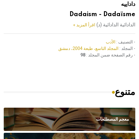
داداييه
هيئة الموسوعة العربية تطلق موسوعات جديدة في عام 2026
Dadaism - Dadaïsme
الدادائية الدادائية (د)
اقرأ المزيد »
- التصنيف :
الأدب
- المجلد :
المجلد التاسع، طبعة 2004، دمشق
- رقم الصفحة ضمن المجلد :
98
متنوع
معجم المصطلحات