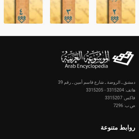
دمشق ـ الروضة ـ شارع قاسم أمين ـ رقم 39
هاتف: 3315204 - 3315205
فاكس: 3315207
ص.ب: 7296
روابط متنوعة