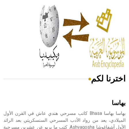
الحكم، الأدلة، تنظيم التغذية، ورسالته في جروح الرأس. ويعود
له الفضل بأنه حرر الطب من الدين والفلسفة.
- هل تعلم أن المرجان إفراز حيواني يتكون في البحر ويتركب
من مادة كربونات الكلسيوم، وهو أحمر أو شديد الحمرة وهو
أجود أنواعه، ويمتاز بكبر الحجم ويسمى الش
اخترنا لكم
هل تعلم أن الأبسيد كلمة فرنسية اللفظ تم اعتمادها مصطلحاً
أثرياً يستخدم في العمارة عموماً وفي العمارة الدينية الخاصة
بالكنائس خصوصاً، وفي الإنكليزية أب
بهاسا
بهاسا بهاسا Bhasa كاتب مسرحي هندي عاش في القرن الأول
الميلادي، يعد من رواد الأدب المسرحي السنسكريتي بعد الرائد
الأول آشفاغوشا Ashvagosha. كتب ما يربو عن عشرين مسرحية
- هل تعلم أن أبجر Abgar اسم معروف جيداً يعود إلى عدد من