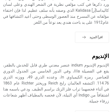
الملوك الذين حكموا مدينة إديسا (الرها) من أبجر الأول وحتى
ورد ذكرها في كتب مؤلفي نظرية فن الشعر الهندي وعلى لسان
التاسع، وهم ينتسبون إلى أسرة أوسروين
كاليداسا[ر] Kalidasa الذي وصفه بأنه سلف عظيم. لذا فإن اختفاء
مؤلفاته عن المسرح منذ العصور الوسطى وحتى أعيد اكتشافها في
عام1912 على يد باحث هندي يعد نوعاً من اللغز.
- هل تعلم أن الأبجدية الكنعانية تتألف من /22/ علامة كتابية
اقرأ المزيد
sign تكتب منفصلة غير متصلة، وتعتمد المبدأ الأكوروفوني،
حيث تقتصر القيمة الصوتية للعلامة الك
الإنديوم
الإنديوم الإنديوم indium عنصر معدني طري قابل للخدش بالظفر،
يقع في الفصيلة IIIa، وفي الدور الخامس من الجدول الدوري
للعناصر. رمزه الكيمياوي In، وعدده الذري 49، ووزنه الذري
114.76. اكتشفه العالمان رايخ Reich وريختر Richter عام 1863
في أثناء فحصهما تراب فلز الزنك براسم الطيف. ودعي باسمه هذا
اشتقاقاً من Indigo أي النيلة، لأن فحصه بالمطياف أظهر شعاعات
زرقاء جميلة.