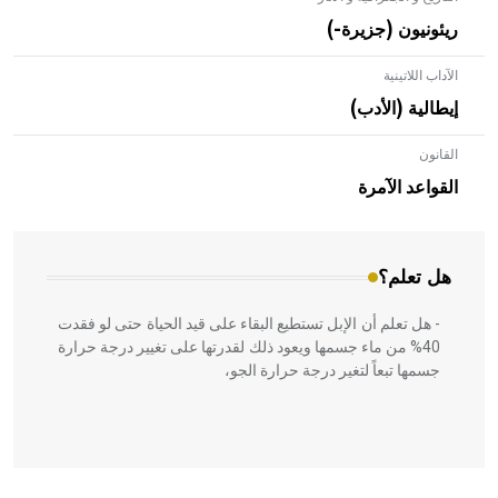
ريئونيون (جزيرة-)
الآداب اللاتينية
إيطالية (الأدب)
القانون
- هل تعلم أن الأبلق نوع من الفنون الهندسية التي ارتبطت
بالعمارة الإسلامية في بلاد الشام ومصر خاصة، حيث يحرص
القواعد الآمرة
المعمار على بناء مداميكه وخاصة في الواجهات
هل تعلم؟
- هل تعلم أن الإبل تستطيع البقاء على قيد الحياة حتى لو فقدت
40% من ماء جسمها ويعود ذلك لقدرتها على تغيير درجة حرارة
جسمها تبعاً لتغير درجة حرارة الجو،
- هل تعلم أن أبقراط كتب في الطب أربعة مؤلفات هي: