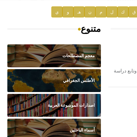
ق
ك
ل
م
ن
هـ
و
ي
متنوع
معجم المصطلحات
 وتابع دراسة
الأطلس الجغرافي
اصدارات الموسوعة العربية
أسماء الباحثين