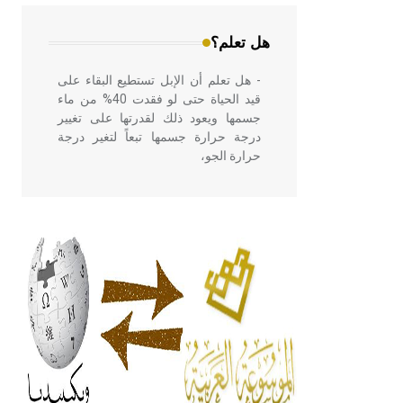
المعمار على بناء مداميكه وخاصة في
الواجهات
هل تعلم؟
- هل تعلم أن الإبل تستطيع البقاء على
قيد الحياة حتى لو فقدت 40% من ماء
جسمها ويعود ذلك لقدرتها على تغيير
درجة حرارة جسمها تبعاً لتغير درجة
حرارة الجو،
- هل تعلم أن أبقراط كتب في الطب
أربعة مؤلفات هي: الحكم، الأدلة، تنظيم
التغذية، ورسالته في جروح الرأس.
ويعود له الفضل بأنه حرر الطب من
الدين والفلسفة.
- هل تعلم أن المرجان إفراز حيواني
يتكون في البحر ويتركب من مادة
كربونات الكلسيوم، وهو أحمر أو شديد