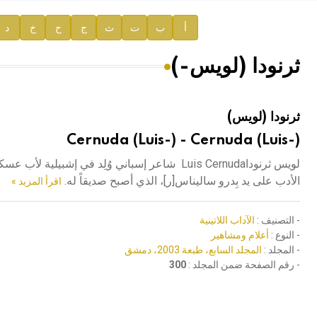
إعلان..
أ
ب
ت
ث
ج
ح
خ
د
دار الفكر الموزع الحصري لمنشورات هيئة الموسوعة العرب
ثرنودا (لويس-)
هيئة الموسوعة العربية تطلق موسوعات جديدة في عام 2026
ثرنودا (لويس)
Cernuda (Luis-) - Cernuda (Luis-)
لويس ثرنوداLuis Cernuda شاعر إسباني وُلِد في
الأدب على يد بِدرو ساليناس[ر]، الذي أصبح صديقاً له.
اقرأ المزيد »
- التصنيف :
الآداب اللاتينية
- النوع :
أعلام ومشاهير
- المجلد :
المجلد السابع، طبعة 2003، دمشق
- رقم الصفحة ضمن المجلد :
300