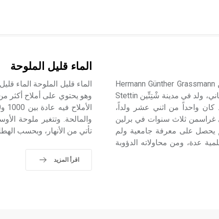
الماء قليل الملوحة
غراسمَن (هِرمَن غونْتَر ـ) (1809 ـ 1877) هِرمَن غونْتَر غراسْمَن Hermann Günther Grassmann
عالم لغوي ومترجم عن اللغة السنسكريتية وعالم رياضيات ألماني، ولد في مدينة شْتِتِّين Stettin
وهو يحتوي على أملاح أكثر من 
Prussia آنذاك، والبولونية (Szczecine) اليوم. كان واحداً من اثني عشر ولداً،
ضى غراسمن ثلاث سنوات في برلين
والمالحة. وتتغير ملوحة الأوس
لم يحصل على معرفة جامعية ولم
تأتي من الأنهار، وبحسب الهطل
مية عدة، ومن محاولاته الدؤوبة
اقرأ المزيد