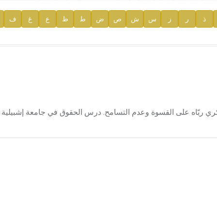
ذ
ر
ز
س
ش
ص
ض
ط
ظ
ع
غ
ف
ية
 إشبيلية لأب عسكري ربّاه على القسوة وعدم التسامح. درس الحقوق في جامعة إشبيلية