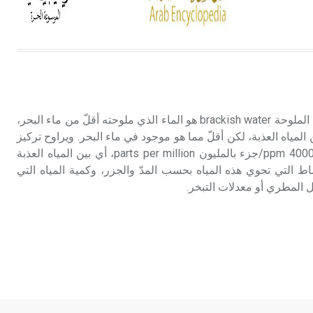
الحمرة وهو أجود أنواعه، ويمتاز بكبر
الحجم ويسمى الش
هل تعلم أن الأبسيد كلمة فرنسية اللفظ
تم اعتمادها مصطلحاً أثرياً يستخدم في
العمارة عموماً وفي العمارة الدينية
الخاصة بالكنائس خصوصاً، وفي
الماء قليل الملوحة الماء قليل الملوحة brackish water هو الماء الذي ملوحته أقلّ من ماء البحر،
الإنكليزية أب
المياه العذبة، لكن أقلّ مما هو موجود في ماء البحر. ويراوح تركيز
الأملاح فيه عادة بين 1000 و4000 ppm/جزء بالمليون parts per million، أي بين المياه العذبة
- هل تعلم أن أبجر Abgar اسم معروف
اط التي تحوي هذه المياه بحسب المدّ والجزر، وكمية المياه التي
جيداً يعود إلى عدد من الملوك الذين
 المطري أو معدلات التبخر.
حكموا مدينة إديسا (الرها) من أبجر الأول
وحتى التاسع، وهم ينتسبون إلى أسرة
أوسروين
- هل تعلم أن الأبجدية الكنعانية تتألف من
/22/ علامة كتابية sign تكتب منفصلة
غير متصلة، وتعتمد المبدأ الأكوروفوني،