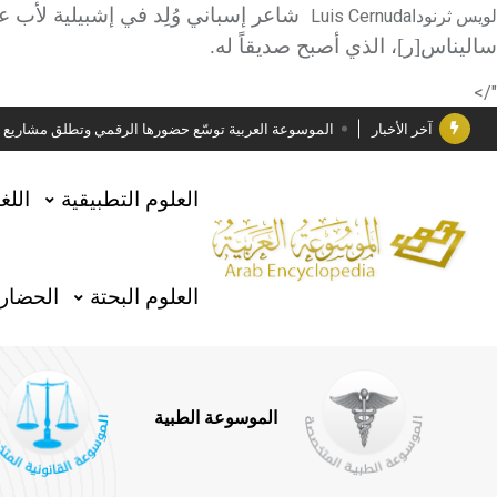
شاعر إسباني وُلِد في إشبيلية لأب 
لويس ثرنودا
Luis Cernuda
دار الفكر الموزع الحصري لمنشورات هيئة الموسوعة العرب
ساليناس[ر
]
، الذي أصبح صديقاً له.
هيئة الموسوعة العربية تطلق موسوعات جديدة في عام 2026
"/>
آخر الأخبار
الموسوعة العربية توسّع حضورها الرقمي وتطلق مشاريع معرف
فوز الأستاذ الدكتور وليد محمد السراقبي بجائزة كتارا ل
العلوم التطبيقية
اللغ
جائزة مجمع الملك سلمان العالمي للغة العربية 2025
الأستاذ إياد خالد الطباع مدير عام لهيئة الموسوعة العربية
العلوم البحتة
الحضارة
السيد محمد ياسين صالح وزيرا للثقافة
صدور المجلد الثامن من موسوعة الآثار في سورية
توصيات مجلس الإدارة
الموسوعة الطبية
صدور المجلد السابع من موسوعة الآثار في سورية
صدور المجلد الثامن عشر من الموسوعة الطبية