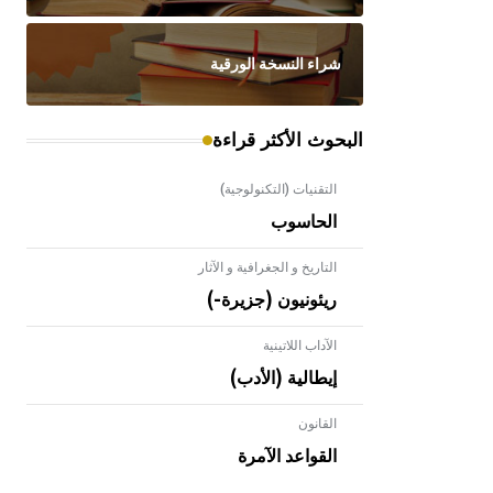
شراء النسخة الورقية
البحوث الأكثر قراءة
التقنيات (التكنولوجية)
الحاسوب
التاريخ و الجغرافية و الآثار
ريئونيون (جزيرة-)
الآداب اللاتينية
إيطالية (الأدب)
القانون
- هل تعلم أن الأبلق نوع من الفنون
الهندسية التي ارتبطت بالعمارة الإسلامية
القواعد الآمرة
في بلاد الشام ومصر خاصة، حيث يحرص