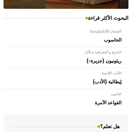
البحوث الأكثر قراءة
التقنيات (التكنولوجية)
الحاسوب
التاريخ و الجغرافية و الآثار
ريئونيون (جزيرة-)
الآداب اللاتينية
إيطالية (الأدب)
القانون
- هل تعلم أن الأبلق نوع من الفنون الهندسية التي ارتبطت
بالعمارة الإسلامية في بلاد الشام ومصر خاصة، حيث يحرص
القواعد الآمرة
المعمار على بناء مداميكه وخاصة في الواجهات
هل تعلم؟