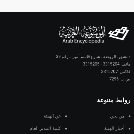
دمشق ـ الروضة ـ شارع قاسم أمين ـ رقم 39
هاتف: 3315204 - 3315205
فاكس: 3315207
ص.ب: 7296
روابط متنوعة
من نحن
عن الهيئة
أخبار الهيئة
كلمة المدير العام