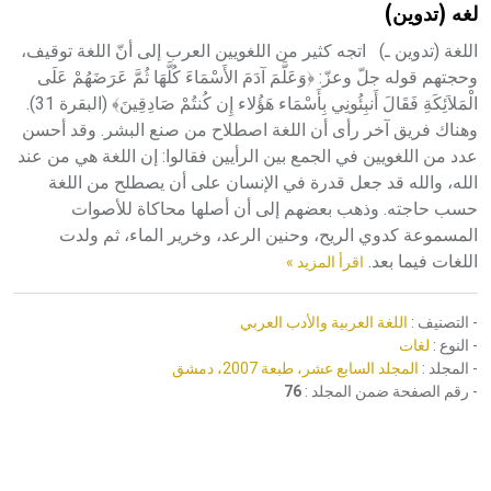
لغه (تدوين)
هيئة الموسوعة العربية تطلق موسوعات جديدة في عام 2026
اللغة (تدوين ـ) اتجه كثير من اللغويين العرب إلى أنّ اللغة توقيف،
وحجتهم قوله جلّ وعزّ: ﴿وَعَلَّمَ آدَمَ الأَسْمَاءَ كُلَّهَا ثُمَّ عَرَضَهُمْ عَلَى
الْمَلاَئِكَةِ فَقَالَ أَنبِئُونِي بِأَسْمَاء هَؤُلاء إِن كُنتُمْ صَادِقِينَ﴾ (البقرة 31).
وهناك فريق آخر رأى أن اللغة اصطلاح من صنع البشر. وقد أحسن
عدد من اللغويين في الجمع بين الرأيين فقالوا: إن اللغة هي من عند
الله، والله قد جعل قدرة في الإنسان على أن يصطلح من اللغة
حسب حاجته. وذهب بعضهم إلى أن أصلها محاكاة للأصوات
المسموعة كدوي الريح، وحنين الرعد، وخرير الماء، ثم ولدت
اللغات فيما بعد.
اقرأ المزيد »
- التصنيف :
اللغة العربية والأدب العربي
- النوع :
لغات
- المجلد :
المجلد السابع عشر، طبعة 2007، دمشق
- رقم الصفحة ضمن المجلد :
76