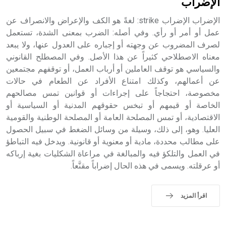
الإضراب
الإضراب الإضراب strike: لغةً هو الكف والإعراض والانصراف عن
عمل أو أمر أو رأي. وفي أصله: الضرب بمعنى الشدة، تستعمل
لصرف المضروب عن وجهته أو إجباره على العدول عنها، ولا يبعد
معناه الاصطلاحي كثيراً عن هذا الأصل. وفي المصطلح القانوني
والسياسي هو توقف العاملين أو أرباب العمل، أو توقفهم مجتمعين
عن أعمالهم، وكذلك امتناع الأفراد عن الطعام في حالات
مخصوصة، احتجاجاً على إجراءات أو قوانين تمس مصالحهم
الخاصة أو قيمهم أو تبخس حقوقهم المدنية أو السياسية أو
الاقتصادية، أو تمس المصلحة العامة أو المصلحة الوطنية والقومية
العليا. وهو، إلى ذلك، وسيلة من وسائل الضغط في سبيل الحصول
على مطالب محددة، مادية أو معنوية أو قانونية. ويدخل فيه التباطؤ
في العمل والتلكؤ فيه والمبالغة في مراعاة الشكليات بغية إرباكه
أو عرقلته. ويسمى في هذه الحال إضراباً مقنَّعاً.
اقرأ المزيد