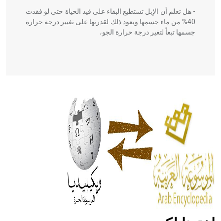
- هل تعلم أن الإبل تستطيع البقاء على قيد الحياة حتى لو فقدت
40% من ماء جسمها ويعود ذلك لقدرتها على تغيير درجة حرارة
جسمها تبعاً لتغير درجة حرارة الجو،
- هل تعلم أن أبقراط كتب في الطب أربعة مؤلفات هي:
الحكم، الأدلة، تنظيم التغذية، ورسالته في جروح الرأس. ويعود
له الفضل بأنه حرر الطب من الدين والفلسفة.
- هل تعلم أن المرجان إفراز حيواني يتكون في البحر ويتركب
من مادة كربونات الكلسيوم، وهو أحمر أو شديد الحمرة وهو
أجود أنواعه، ويمتاز بكبر الحجم ويسمى الش