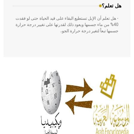
هل تعلم؟
- هل تعلم أن الإبل تستطيع البقاء على قيد الحياة حتى لو فقدت
40% من ماء جسمها ويعود ذلك لقدرتها على تغيير درجة حرارة
جسمها تبعاً لتغير درجة حرارة الجو،
- هل تعلم أن أبقراط كتب في الطب أربعة مؤلفات هي:
الحكم، الأدلة، تنظيم التغذية، ورسالته في جروح الرأس. ويعود
له الفضل بأنه حرر الطب من الدين والفلسفة.
- هل تعلم أن المرجان إفراز حيواني يتكون في البحر ويتركب
من مادة كربونات الكلسيوم، وهو أحمر أو شديد الحمرة وهو
أجود أنواعه، ويمتاز بكبر الحجم ويسمى الش