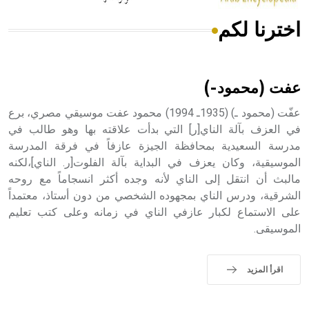
اخترنا لكم
هل تعلم أن الأبسيد كلمة فرنسية اللفظ تم اعتمادها مصطلحاً
أثرياً يستخدم في العمارة عموماً وفي العمارة الدينية الخاصة
بالكنائس خصوصاً، وفي الإنكليزية أب
عفت (محمود-)
عفّت (محمود ـ) (1935ـ 1994) محمود عفت موسيقي مصري، برع
في العزف بآلة الناي[ر] التي بدأت علاقته بها وهو طالب في
مدرسة السعيدية بمحافظة الجيزة عازفاً في فرقة المدرسة
- هل تعلم أن أبجر Abgar اسم معروف جيداً يعود إلى عدد من
الملوك الذين حكموا مدينة إديسا (الرها) من أبجر الأول وحتى
الموسيقية، وكان يعزف في البداية بآلة الفلوت[ر. الناي]،لكنه
التاسع، وهم ينتسبون إلى أسرة أوسروين
مالبث أن انتقل إلى الناي لأنه وجده أكثر انسجاماً مع روحه
الشرقية، ودرس الناي بمجهوده الشخصي من دون أستاذ، معتمداً
على الاستماع لكبار عازفي الناي في زمانه وعلى كتب تعليم
الموسيقى.
- هل تعلم أن الأبجدية الكنعانية تتألف من /22/ علامة كتابية
sign تكتب منفصلة غير متصلة، وتعتمد المبدأ الأكوروفوني،
اقرأ المزيد
حيث تقتصر القيمة الصوتية للعلامة الك