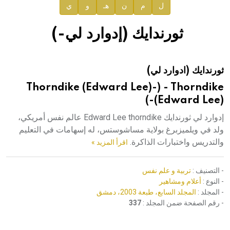
ل
م
ن
هـ
و
ي
صدور المجلد الثامن عشر من الموسوعة الطبية
إعلان..
ثورندايك (إدوارد لي-)
دار الفكر الموزع الحصري لمنشورات هيئة الموسوعة العربية
ثورندايك (ادوارد لي)
هيئة الموسوعة العربية تطلق موسوعات جديدة في عام 2026
Thorndike (Edward Lee)-) - Thorndike
(Edward Lee)-)
إدوارد لي ثورندايك Edward Lee thorndike عالم نفس أمريكي،
ولد في ويلميزبرغ بولاية مساشوستس، له إسهامات في التعليم
والتدريس واختبارات الذاكرة.
اقرأ المزيد »
- التصنيف :
تربية و علم نفس
- النوع :
أعلام ومشاهير
- المجلد :
المجلد السابع، طبعة 2003، دمشق
- رقم الصفحة ضمن المجلد :
337