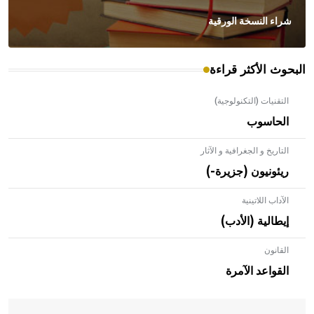
شراء النسخة الورقية
البحوث الأكثر قراءة
التقنيات (التكنولوجية)
الحاسوب
التاريخ و الجغرافية و الآثار
ريئونيون (جزيرة-)
الآداب اللاتينية
إيطالية (الأدب)
القانون
- هل تعلم أن الأبلق نوع من الفنون الهندسية التي ارتبطت
بالعمارة الإسلامية في بلاد الشام ومصر خاصة، حيث يحرص
القواعد الآمرة
المعمار على بناء مداميكه وخاصة في الواجهات