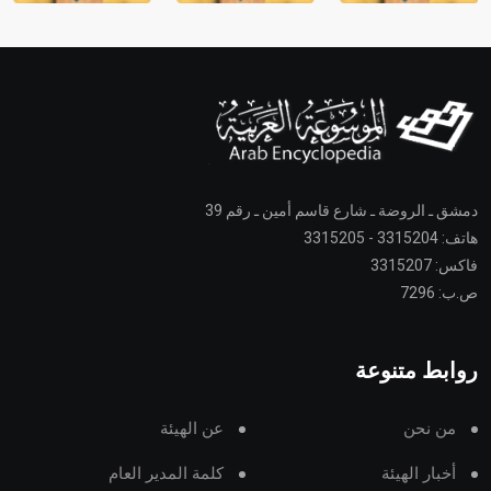
دمشق ـ الروضة ـ شارع قاسم أمين ـ رقم 39
هاتف: 3315204 - 3315205
فاكس: 3315207
ص.ب: 7296
روابط متنوعة
من نحن
عن الهيئة
أخبار الهيئة
كلمة المدير العام