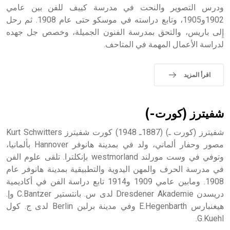
ودرس التصوير والنحت في مدرسة كييف للفن بين عامي
- هل تعلم أن أبجر Abgar اسم معروف جيداً يعود إلى عدد من
الملوك الذين حكموا مدينة إديسا (الرها) من أبجر الأول وحتى
1902و1905، وتابع دراسته في موسكو حتى عام 1908. ثم رحل
التاسع، وهم ينتسبون إلى أسرة أوسروين
إِلى باريس، والتحق بمدرسة الفنون الجميلة، وخصص جل جهده
لدراسة الأعمال المهمة في المتاحف.
اقرأ المزيد
- هل تعلم أن الأبجدية الكنعانية تتألف من /22/ علامة كتابية
sign تكتب منفصلة غير متصلة، وتعتمد المبدأ الأكوروفوني،
حيث تقتصر القيمة الصوتية للعلامة الك
شفيترز (كورت-)
شفيترز (كورت ـ) (1887ـ 1948) كورت شفيترز Kurt Schwitters
مصور وحفار ألماني، ولد في بمدينة هانوفر Hannover بألمانيا،
وتوفي في وست مورلند westmorland بإنكلترا. تلقى علوم الفن
في مدرسة الحرف والمهن اليدوية والتطبيقية بمدينة هانوفر عام
1908. ومابين عامي 1909 و1914 تابع دراسة الفن في أكاديمية
دريسدن Dresdener Akademie لدى س. بانتستير C.Bantzer وإ.
هيغنبارس E.Hegenbarth وفي مدينة برلين Berlin لدى ج. كول
G.Kuehl.