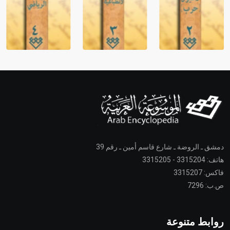
دمشق ـ الروضة ـ شارع قاسم أمين ـ رقم 39
هاتف: 3315204 - 3315205
فاكس: 3315207
ص.ب: 7296
روابط متنوعة