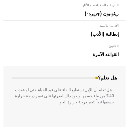
التاريخ و الجغرافية و الآثار
ريئونيون (جزيرة-)
الآداب اللاتينية
إيطالية (الأدب)
القانون
- هل تعلم أن الأبلق نوع من الفنون الهندسية التي ارتبطت
بالعمارة الإسلامية في بلاد الشام ومصر خاصة، حيث يحرص
القواعد الآمرة
المعمار على بناء مداميكه وخاصة في الواجهات
هل تعلم؟
- هل تعلم أن الإبل تستطيع البقاء على قيد الحياة حتى لو فقدت
40% من ماء جسمها ويعود ذلك لقدرتها على تغيير درجة حرارة
جسمها تبعاً لتغير درجة حرارة الجو،