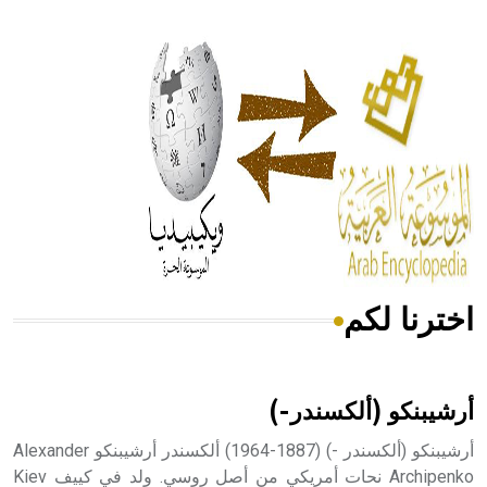
- هل تعلم أن أبقراط كتب في الطب أربعة مؤلفات هي:
الحكم، الأدلة، تنظيم التغذية، ورسالته في جروح الرأس. ويعود
له الفضل بأنه حرر الطب من الدين والفلسفة.
- هل تعلم أن المرجان إفراز حيواني يتكون في البحر ويتركب
من مادة كربونات الكلسيوم، وهو أحمر أو شديد الحمرة وهو
أجود أنواعه، ويمتاز بكبر الحجم ويسمى الش
اخترنا لكم
هل تعلم أن الأبسيد كلمة فرنسية اللفظ تم اعتمادها مصطلحاً
أثرياً يستخدم في العمارة عموماً وفي العمارة الدينية الخاصة
بالكنائس خصوصاً، وفي الإنكليزية أب
أرشيبنكو (ألكسندر-)
أرشيبنكو (ألكسندر -) (1887-1964) ألكسندر أرشيبنكو Alexander
Archipenko نحات أمريكي من أصل روسي. ولد في كييف Kiev