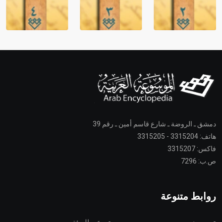
دمشق ـ الروضة ـ شارع قاسم أمين ـ رقم 39
هاتف: 3315204 - 3315205
فاكس: 3315207
ص.ب: 7296
روابط متنوعة