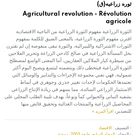
ثوره زراعيه(ق)
هيئة الموسوعة العربية تطلق موسوعات جديدة في عام 2026
Agricultural revolution - Révolution
agricole
الثورة الزراعية مفهوم الثورة الزراعية من الناحية الاقتصادية
اقترن مفهوم الثورة الزراعية، بالمعنى الضيق للكلمة بمفهوم
الثورات الاشتراكية والليبرالية، والثورة تبقى منقوصة إن لم تقترن
بحل المسألة الزراعية في صالح كادحي الزراعة وتحرير الفلاحين
من سيطرة كبار الملاكين العقاريين، أما المعنى الواسع لمصطلح
الثورة الزراعية فيتخطى ذلك ويتضمنه ليتسع ويصبح اليوم أكثر
شمولية، فهي تعني مجموعة الإجراءات والتدابير والوسائل التي
تعتمدها الحكومات لإحداث تغيير جذري وجوهري في أنماط
الاستثمار الزراعي السائدة، مما يسهم في زيادة الإنتاج الزراعي
بشقيه النباتي والحيواني كماً ونوعاً، بهدف تلبية الطلب المحلي على
المحاصيل الزراعية والمنتجات الغذائية وتحقيق فائض منها
للتصدير،
اقرأ المزيد »
- التصنيف :
الاقتصاد
- المجلد :
المجلد السابع، طبعة 2003، دمشق