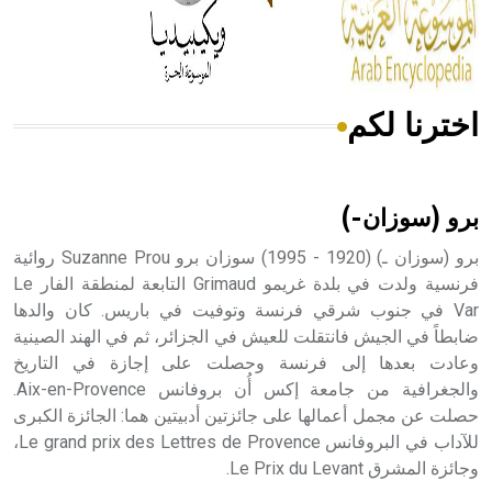
من مادة كربونات الكلسيوم، وهو أحمر أو شديد الحمرة وهو
أجود أنواعه، ويمتاز بكبر الحجم ويسمى الش
اخترنا لكم
هل تعلم أن الأبسيد كلمة فرنسية اللفظ تم اعتمادها مصطلحاً
أثرياً يستخدم في العمارة عموماً وفي العمارة الدينية الخاصة
بالكنائس خصوصاً، وفي الإنكليزية أب
برو (سوزان-)
برو (سوزان ـ) (1920 - 1995) سوزان برو Suzanne Prou روائية
فرنسية ولدت في بلدة غريمو Grimaud التابعة لمنطقة الفار Le
Var في جنوب شرقي فرنسة وتوفيت في باريس. كان والدها
- هل تعلم أن أبجر Abgar اسم معروف جيداً يعود إلى عدد من
الملوك الذين حكموا مدينة إديسا (الرها) من أبجر الأول وحتى
ضابطاً في الجيش فانتقلت للعيش في الجزائر، ثم في الهند الصينية
التاسع، وهم ينتسبون إلى أسرة أوسروين
وعادت بعدها إلى فرنسة وحصلت على إجازة في التاريخ
والجغرافية من جامعة إكس أُن بروفانس Aix-en-Provence.
حصلت عن مجمل أعمالها على جائزتين أدبيتين هما: الجائزة الكبرى
للآداب في البروفانس Le grand prix des Lettres de Provence،
وجائزة المشرق Le Prix du Levant.
- هل تعلم أن الأبجدية الكنعانية تتألف من /22/ علامة كتابية