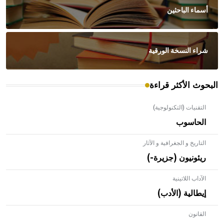
أسماء الباحثين
شراء النسخة الورقية
البحوث الأكثر قراءة
التقنيات (التكنولوجية)
الحاسوب
التاريخ و الجغرافية و الآثار
ريئونيون (جزيرة-)
الآداب اللاتينية
إيطالية (الأدب)
القانون
- هل تعلم أن الأبلق نوع من الفنون الهندسية التي ارتبطت