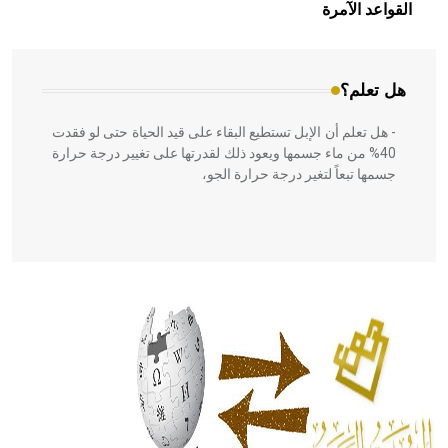
بالعمارة الإسلامية في بلاد الشام ومصر خاصة، حيث يحرص
القواعد الآمرة
المعمار على بناء مداميكه وخاصة في الواجهات
هل تعلم؟
- هل تعلم أن الإبل تستطيع البقاء على قيد الحياة حتى لو فقدت
40% من ماء جسمها ويعود ذلك لقدرتها على تغيير درجة حرارة
جسمها تبعاً لتغير درجة حرارة الجو،
- هل تعلم أن أبقراط كتب في الطب أربعة مؤلفات هي:
الحكم، الأدلة، تنظيم التغذية، ورسالته في جروح الرأس. ويعود
له الفضل بأنه حرر الطب من الدين والفلسفة.
- هل تعلم أن المرجان إفراز حيواني يتكون في البحر ويتركب