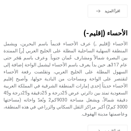
sign تكتب منفصلة غير متصلة، وتعتمد المبدأ الأكوروفوني،
حيث تقتصر القيمة الصوتية للعلامة الك
اقرأ المزيد
الأحساء (إقليم-)
الأحساء (إقليم ـ) عرف الأحساء قديماً باسم البحرين، ويشمل
المنطقة السهلية الساحلية المطلة على الخليج العربي [ر] الممتدة
بين البصرة شمالاً ومشارف عُمان جنوباً. وعرف باسم هَجَر حتى
عام 317هـ حين بدأ يعرف باسم الأحساء ليشمل الواحة إضافة إلى
السهول المطلة على الخليج العربي، وتقلصت رقعة الأحساء
لتقتصر على الواحة ومساحات من البادية حولها، وأصبح إقليم
الأحساء حديثاً إحدى إمارات المنطقة الشرقية في المملكة العربية
السعودية تمتد بين دائرتي عرض 25درجة و 25دقيقة و25درجة و45
دقيقة شمالاً، ويشغل مساحة 9030كم2 وتُعدّ واحاته (مساحتها
3000 كم2) أكبر مراكز الثقل السكاني والزراعي في هذه المنطقة،
وعاصمتها مدينة الهفوف.