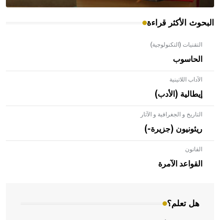
البحوث الأكثر قراءة
التقنيات (التكنولوجية)
الحاسوب
الآداب اللاتينية
إيطالية (الأدب)
التاريخ و الجغرافية و الآثار
ريئونيون (جزيرة-)
القانون
- هل تعلم أن الأبلق نوع من الفنون الهندسية التي ارتبطت
بالعمارة الإسلامية في بلاد الشام ومصر خاصة، حيث يحرص
القواعد الآمرة
المعمار على بناء مداميكه وخاصة في الواجهات
هل تعلم؟