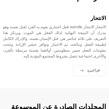
هل تعلم أن الأبسيد كلمة فرنسية اللفظ تم اعتمادها مصطلحاً
أثرياً يستخدم في العمارة عموماً وفي العمارة الدينية الخاصة
بالكنائس خصوصاً، وفي الإنكليزية أب
الانتحار
الانتحار الانتحار suicide فعل اختياري يقوم به الفرد لقتل نفسه وهو
مدرك أن النتيجة النهائية لذلك الفعل هي الموت. ويرتكز هذا
التعريف على ثلاثة عناصر هي: قتل الإنسان نفسه، والإدراك الكامل
- هل تعلم أن أبجر Abgar اسم معروف جيداً يعود إلى عدد من
الملوك الذين حكموا مدينة إديسا (الرها) من أبجر الأول وحتى
لطبيعة الفعل ونتائجه، ثم الاختيار وتوافر عنصر الإرادة. وتتحدد
التاسع، وهم ينتسبون إلى أسرة أوسروين
مقومات الفعل ضمن منظومتين: أولاهما نفسية مرتبطة بالفرد،
والأخرى اجتماعية تتصل بشروط المجتمع المؤدية إليه.
اقرأ المزيد
- هل تعلم أن الأبجدية الكنعانية تتألف من /22/ علامة كتابية
sign تكتب منفصلة غير متصلة، وتعتمد المبدأ الأكوروفوني،
حيث تقتصر القيمة الصوتية للعلامة الك
المجلدات الصادرة عن الموسوعة