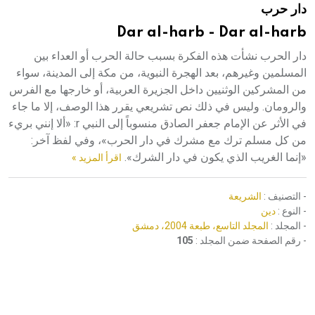
دار حرب
هيئة الموسوعة العربية تطلق موسوعات جديدة في عام 2026
Dar al-harb - Dar al-harb
دار الحرب نشأت هذه الفكرة بسبب حالة الحرب أو العداء بين
المسلمين وغيرهم، بعد الهجرة النبوية، من مكة إلى المدينة، سواء
من المشركين الوثنيين داخل الجزيرة العربية، أو خارجها مع الفرس
والرومان. وليس في ذلك نص تشريعي يقرر هذا الوصف، إلا ما جاء
في الأثر عن الإمام جعفر الصادق منسوباً إلى النبي r: «ألا إنني بريء
من كل مسلم ترك مع مشرك في دار الحرب»، وفي لفظ آخر:
«إنما الغريب الذي يكون في دار الشرك».
اقرأ المزيد »
- التصنيف :
الشريعة
- النوع :
دين
- المجلد :
المجلد التاسع، طبعة 2004، دمشق
- رقم الصفحة ضمن المجلد :
105