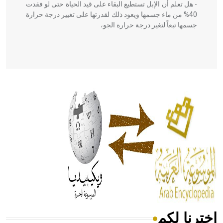
- هل تعلم أن الإبل تستطيع البقاء على قيد الحياة حتى لو فقدت
40% من ماء جسمها ويعود ذلك لقدرتها على تغيير درجة حرارة
جسمها تبعاً لتغير درجة حرارة الجو،
- هل تعلم أن أبقراط كتب في الطب أربعة مؤلفات هي:
الحكم، الأدلة، تنظيم التغذية، ورسالته في جروح الرأس. ويعود
له الفضل بأنه حرر الطب من الدين والفلسفة.
- هل تعلم أن المرجان إفراز حيواني يتكون في البحر ويتركب
من مادة كربونات الكلسيوم، وهو أحمر أو شديد الحمرة وهو
أجود أنواعه، ويمتاز بكبر الحجم ويسمى الش
اخترنا لكم