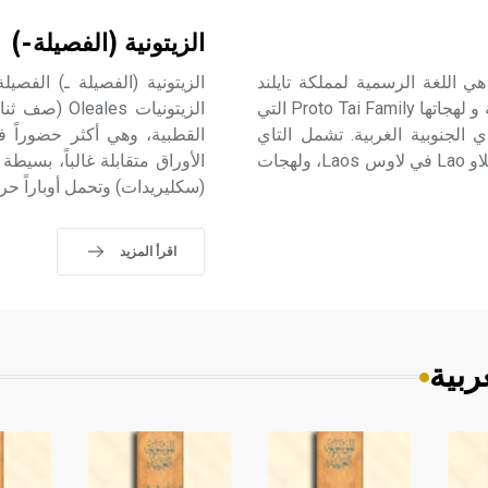
الزيتونية (الفصيلة-)
ي (لغات ـ) التاي Thai وكانت تدعى السيامية Siamese، هي اللغة الرسمية لمملكة تايلند
Thailand، ولكنها واحدة من عدّة لغات أسرة لغات التاي الأصلية و لهجاتها Proto Tai Family التي
الزيتونيات s
 الجنوبية الغربية. تشمل التاي
القطبية، وهي أكثر حضوراً في
السيامية التي تنتمي إلى الفرع الثالث من هذه الأسرة لهجات الّلاو Lao في لاوس Laos، ولهجات
الأوراق متقابلة غالباً، بسيط
(سكليريدات) وتحمل أوباراً ح
اقرأ المزيد
ربية