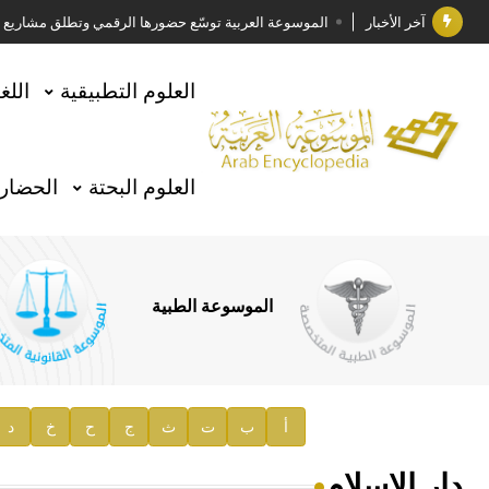
آخر الأخبار
الموسوعة العربية توسّع حضورها الرقمي وتطلق مشاريع معرف
فوز الأستاذ الدكتور وليد محمد السراقبي بجائزة كتارا ل
العلوم التطبيقية
اللغ
جائزة مجمع الملك سلمان العالمي للغة العربية 2025
الأستاذ إياد خالد الطباع مدير عام لهيئة الموسوعة العربية
العلوم البحتة
الحضارة
السيد محمد ياسين صالح وزيرا للثقافة
صدور المجلد الثامن من موسوعة الآثار في سورية
توصيات مجلس الإدارة
الموسوعة الطبية
صدور المجلد السابع من موسوعة الآثار في سورية
صدور المجلد الثامن عشر من الموسوعة الطبية
إعلان..
أ
ب
ت
ث
ج
ح
خ
د
دار الفكر الموزع الحصري لمنشورات هيئة الموسوعة العرب
دار الإسلام