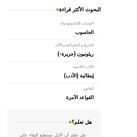
البحوث الأكثر قراءة
التقنيات (التكنولوجية)
الحاسوب
التاريخ و الجغرافية و الآثار
ريئونيون (جزيرة-)
الآداب اللاتينية
إيطالية (الأدب)
القانون
- هل تعلم أن الأبلق نوع من الفنون
الهندسية التي ارتبطت بالعمارة الإسلامية
القواعد الآمرة
في بلاد الشام ومصر خاصة، حيث يحرص
المعمار على بناء مداميكه وخاصة في
الواجهات
هل تعلم؟
- هل تعلم أن الإبل تستطيع البقاء على