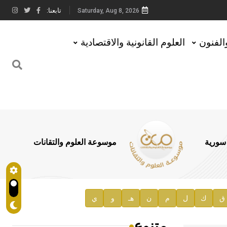
تابعنا:
Saturday, Aug 8, 2026
والفنون
العلوم القانونية والاقتصادية
 سورية
موسوعة العلوم والتقانات
ق
ك
ل
م
ن
هـ
و
ي
متنوع