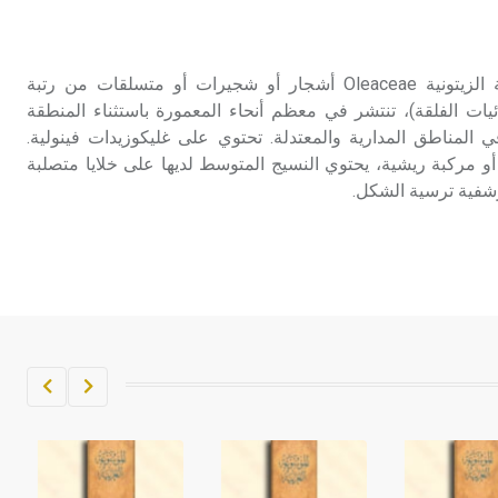
تم اعتمادها مصطلحاً أثرياً يستخدم في
العمارة عموماً وفي العمارة الدينية
الخاصة بالكنائس خصوصاً، وفي
الزيتونية (الفصيلة ـ) الفصيلة الزيتونية Oleaceae أشجار أو شجيرات أو متسلقات من رتبة
الإنكليزية أب
Oleale (صف ثنائيات الفلقة)، تنتشر في معظم أنحاء المعمورة باستثناء المنطقة
 المناطق المدارية والمعتدلة. تحتوي على غليكوزيدات فينولية.
- هل تعلم أن أبجر Abgar اسم معروف
ة أو مركبة ريشية، يحتوي النسيج المتوسط لديها على خلايا متصلبة
جيداً يعود إلى عدد من الملوك الذين
رشفية ترسية الشكل.
حكموا مدينة إديسا (الرها) من أبجر الأول
وحتى التاسع، وهم ينتسبون إلى أسرة
أوسروين
- هل تعلم أن الأبجدية الكنعانية تتألف من
/22/ علامة كتابية sign تكتب منفصلة
غير متصلة، وتعتمد المبدأ الأكوروفوني،
حيث تقتصر القيمة الصوتية للعلامة الك