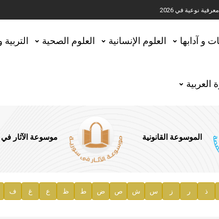
ية نوعية في 2026
تحقيق المخطوطات في العاصمة القطرية الدوحة
ات و آدابها
العلوم الإنسانية
العلوم الصحية
التربية 
 العربية
الموسوعة القانونية
موسوعة الآثار في
ذ
ر
ز
س
ش
ص
ض
ط
ظ
ع
غ
ف
ية