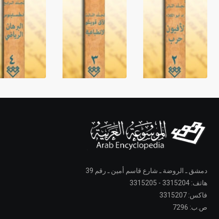
دمشق ـ الروضة ـ شارع قاسم أمين ـ رقم 39
هاتف: 3315204 - 3315205
فاكس: 3315207
ص.ب: 7296