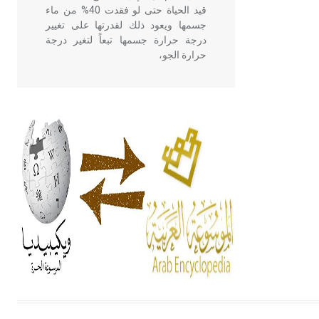
قيد الحياة حتى لو فقدت 40% من ماء
جسمها ويعود ذلك لقدرتها على تغيير
درجة حرارة جسمها تبعاً لتغير درجة
حرارة الجو،
- هل تعلم أن أبقراط كتب في الطب
أربعة مؤلفات هي: الحكم، الأدلة، تنظيم
التغذية، ورسالته في جروح الرأس.
ويعود له الفضل بأنه حرر الطب من
الدين والفلسفة.
- هل تعلم أن المرجان إفراز حيواني
يتكون في البحر ويتركب من مادة
كربونات الكلسيوم، وهو أحمر أو شديد
الحمرة وهو أجود أنواعه، ويمتاز بكبر
الحجم ويسمى الش
هل تعلم أن الأبسيد كلمة فرنسية اللفظ